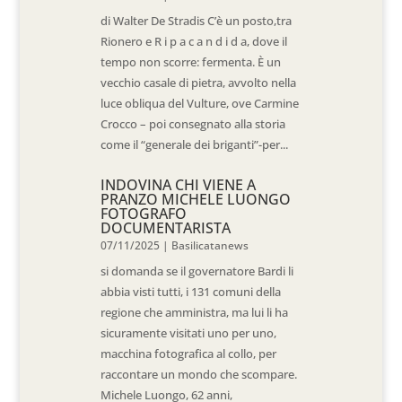
di Walter De Stradis C’è un posto,tra
Rionero e R i p a c a n d i d a, dove il
tempo non scorre: fermenta. È un
vecchio casale di pietra, avvolto nella
luce obliqua del Vulture, ove Carmine
Crocco – poi consegnato alla storia
come il “generale dei briganti”-per...
INDOVINA CHI VIENE A
PRANZO MICHELE LUONGO
FOTOGRAFO
DOCUMENTARISTA
07/11/2025
|
Basilicatanews
si domanda se il governatore Bardi li
abbia visti tutti, i 131 comuni della
regione che amministra, ma lui li ha
sicuramente visitati uno per uno,
macchina fotografica al collo, per
raccontare un mondo che scompare.
Michele Luongo, 62 anni,