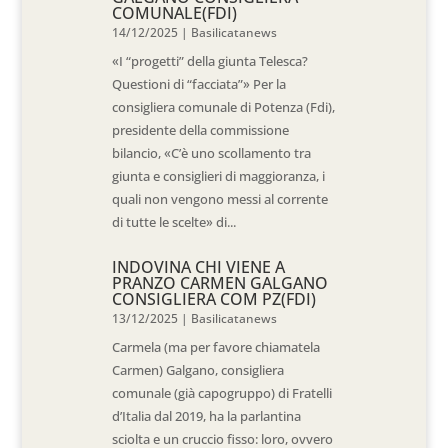
COMUNALE(FDI)
14/12/2025
|
Basilicatanews
«I “progetti” della giunta Telesca?
Questioni di “facciata”» Per la
consigliera comunale di Potenza (Fdi),
presidente della commissione
bilancio, «C’è uno scollamento tra
giunta e consiglieri di maggioranza, i
quali non vengono messi al corrente
di tutte le scelte» di...
INDOVINA CHI VIENE A
PRANZO CARMEN GALGANO
CONSIGLIERA COM PZ(FDI)
13/12/2025
|
Basilicatanews
Carmela (ma per favore chiamatela
Carmen) Galgano, consigliera
comunale (già capogruppo) di Fratelli
d’Italia dal 2019, ha la parlantina
sciolta e un cruccio fisso: loro, ovvero