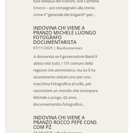
luce obliqua del Vulture, ove Carmine
Crocco – poi consegnato alla storia
come il “generale dei briganti”-per...
INDOVINA CHI VIENE A
PRANZO MICHELE LUONGO
FOTOGRAFO
DOCUMENTARISTA
07/11/2025
|
Basilicatanews
si domanda se il governatore Bardi li
abbia visti tutti, i 131 comuni della
regione che amministra, ma lui li ha
sicuramente visitati uno per uno,
macchina fotografica al collo, per
raccontare un mondo che scompare.
Michele Luongo, 62 anni,
documentarista fotografico...
INDOVINA CHI VIENE A
PRANZO ROCCO PEPE CONS
COM PZ
21/10/2025
|
Basilicatanews