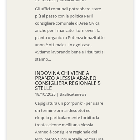
Gli uffici comunali potrebbero stare
più al passo con la politica Per il
consigliere comunale di Area Civica,
anche per il mancato “turn over”, la
pianta organica a Potenza innazitutto
«non è ottimale». In ogni caso,
«Stiamo lavorando bene e i risultati si
stanno...
INDOVINA CHI VIENE A
PRANZO ALESSIA ARANEO
CONSIGLIERA REGIONALE 5
STELLE
18/10/2025
|
Basilicatanews
Capigliatura un po’ “punk” (per usare
un termine ormai desueto) ed
eloquio particolarmente forbito: la
trentaseienne melfitana Alessia
Araneo è consigliera regionale del
Movimento Cinque Stelle. Sogna una