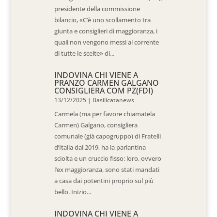
presidente della commissione
bilancio, «C’è uno scollamento tra
giunta e consiglieri di maggioranza, i
quali non vengono messi al corrente
di tutte le scelte» di...
INDOVINA CHI VIENE A
PRANZO CARMEN GALGANO
CONSIGLIERA COM PZ(FDI)
13/12/2025
|
Basilicatanews
Carmela (ma per favore chiamatela
Carmen) Galgano, consigliera
comunale (già capogruppo) di Fratelli
d’Italia dal 2019, ha la parlantina
sciolta e un cruccio fisso: loro, ovvero
l’ex maggioranza, sono stati mandati
a casa dai potentini proprio sul più
bello. Inizio...
INDOVINA CHI VIENE A