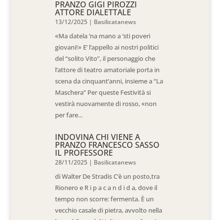
PRANZO GIGI PIROZZI
ATTORE DIALETTALE
13/12/2025
|
Basilicatanews
«Ma datela ‘na mano a ‘sti poveri
giovani!» E’ l’appello ai nostri politici
del “solito Vito”, il personaggio che
l’attore di teatro amatoriale porta in
scena da cinquant’anni, insieme a “La
Maschera” Per queste Festività si
vestirà nuovamente di rosso, «non
per fare...
INDOVINA CHI VIENE A
PRANZO FRANCESCO SASSO
IL PROFESSORE
28/11/2025
|
Basilicatanews
di Walter De Stradis C’è un posto,tra
Rionero e R i p a c a n d i d a, dove il
tempo non scorre: fermenta. È un
vecchio casale di pietra, avvolto nella