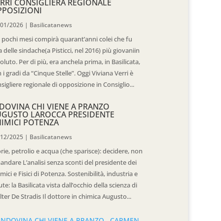
RRI CONSIGLIERA REGIONALE
POSIZIONI
/01/2026
|
Basilicatanews
 pochi mesi compirà quarant’anni colei che fu
 delle sindache(a Pisticci, nel 2016) più giovaniin
oluto. Per di più, era anchela prima, in Basilicata,
 i gradi da “Cinque Stelle”. Oggi Viviana Verri è
sigliere regionale di opposizione in Consiglio...
DOVINA CHI VIENE A PRANZO
UGUSTO LAROCCA PRESIDENTE
IMICI POTENZA
/12/2025
|
Basilicatanews
rie, petrolio e acqua (che sparisce): decidere, non
andare L’analisi senza sconti del presidente dei
mici e Fisici di Potenza. Sostenibilità, industria e
ute: la Basilicata vista dall’occhio della scienza di
ter De Stradis Il dottore in chimica Augusto...