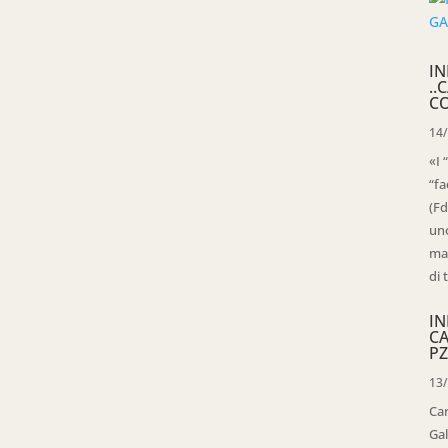
IN
..
C
14
«I 
“fa
(Fd
uno
mag
di 
IN
C
PZ
13
Ca
Gal