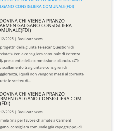
DOVINA CHI VIENE A PRANZO
CARMEN GALGANO CONSIGLIERA
OMUNALE(FDI)
/12/2025
|
Basilicatanews
“progetti” della giunta Telesca? Questioni di
cciata”» Per la consigliera comunale di Potenza
i), presidente della commissione bilancio, «C’è
 scollamento tra giunta e consiglieri di
gioranza, i quali non vengono messi al corrente
tutte le scelte» di...
DOVINA CHI VIENE A PRANZO
ARMEN GALGANO CONSIGLIERA COM
(FDI)
/12/2025
|
Basilicatanews
rmela (ma per favore chiamatela Carmen)
gano, consigliera comunale (già capogruppo) di