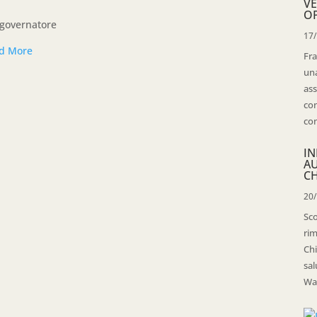
VE
OP
 governatore
17
d More
Fra
una
ass
con
con
IN
A
CH
20
Sco
rim
Chi
sal
Wal