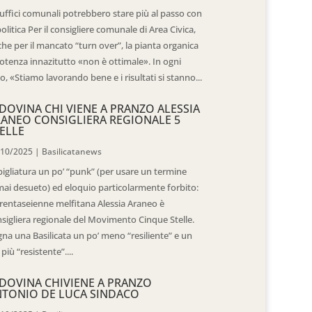
 uffici comunali potrebbero stare più al passo con
politica Per il consigliere comunale di Area Civica,
he per il mancato “turn over”, la pianta organica
otenza innazitutto «non è ottimale». In ogni
o, «Stiamo lavorando bene e i risultati si stanno...
DOVINA CHI VIENE A PRANZO ALESSIA
ANEO CONSIGLIERA REGIONALE 5
ELLE
/10/2025
|
Basilicatanews
igliatura un po’ “punk” (per usare un termine
ai desueto) ed eloquio particolarmente forbito:
trentaseienne melfitana Alessia Araneo è
sigliera regionale del Movimento Cinque Stelle.
na una Basilicata un po’ meno “resiliente” e un
 più “resistente”....
DOVINA CHIVIENE A PRANZO
TONIO DE LUCA SINDACO