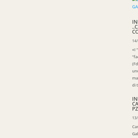
IN
..
C
14
«I 
“fa
(Fd
uno
mag
di 
IN
C
PZ
13
Ca
Gal