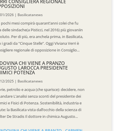
RRI CONSIGLIERA REGIONALE
POSIZIONI
/01/2026
|
Basilicatanews
 pochi mesi compirà quarant’anni colei che fu
 delle sindache(a Pisticci, nel 2016) più giovaniin
oluto. Per di più, era anchela prima, in Basilicata,
 i gradi da “Cinque Stelle”. Oggi Viviana Verri è
sigliere regionale di opposizione in Consiglio...
DOVINA CHI VIENE A PRANZO
UGUSTO LAROCCA PRESIDENTE
IMICI POTENZA
/12/2025
|
Basilicatanews
rie, petrolio e acqua (che sparisce): decidere, non
andare L’analisi senza sconti del presidente dei
mici e Fisici di Potenza. Sostenibilità, industria e
ute: la Basilicata vista dall’occhio della scienza di
ter De Stradis Il dottore in chimica Augusto...