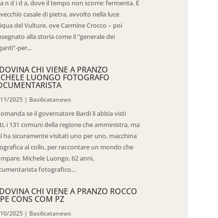
 a n d i d a, dove il tempo non scorre: fermenta. È
vecchio casale di pietra, avvolto nella luce
iqua del Vulture, ove Carmine Crocco – poi
segnato alla storia come il “generale dei
ganti”-per...
DOVINA CHI VIENE A PRANZO
ICHELE LUONGO FOTOGRAFO
OCUMENTARISTA
/11/2025
|
Basilicatanews
domanda se il governatore Bardi li abbia visti
ti, i 131 comuni della regione che amministra, ma
 li ha sicuramente visitati uno per uno, macchina
ografica al collo, per raccontare un mondo che
mpare. Michele Luongo, 62 anni,
umentarista fotografico...
DOVINA CHI VIENE A PRANZO ROCCO
PE CONS COM PZ
/10/2025
|
Basilicatanews