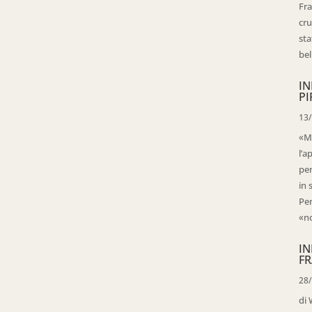
Fra
cru
sta
bell
IN
PI
13
«Ma
l’a
per
in 
Per
«no
IN
FR
28
di 