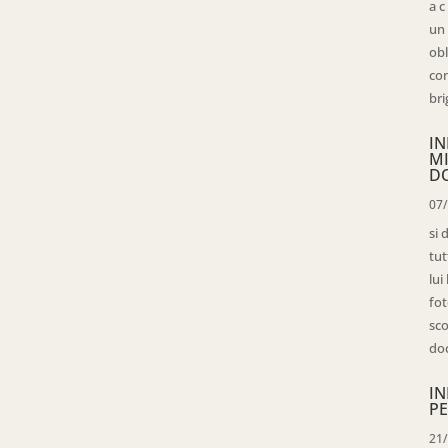
a c
un 
obl
con
bri
IN
M
D
07
si 
tut
lui
fot
sco
doc
IN
PE
21