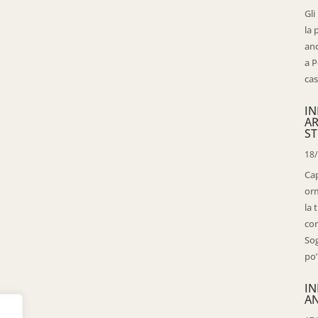
Gli
la 
anc
a P
cas
IN
AR
ST
18
Cap
orm
la 
con
Sog
po’
IN
AN