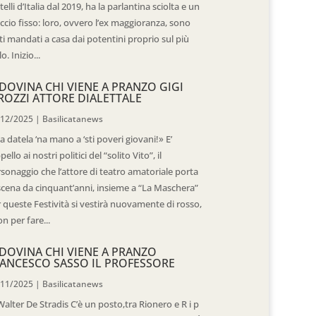
telli d’Italia dal 2019, ha la parlantina sciolta e un
ccio fisso: loro, ovvero l’ex maggioranza, sono
ti mandati a casa dai potentini proprio sul più
o. Inizio...
DOVINA CHI VIENE A PRANZO GIGI
ROZZI ATTORE DIALETTALE
/12/2025
|
Basilicatanews
 datela ‘na mano a ‘sti poveri giovani!» E’
ppello ai nostri politici del “solito Vito”, il
sonaggio che l’attore di teatro amatoriale porta
scena da cinquant’anni, insieme a “La Maschera”
 queste Festività si vestirà nuovamente di rosso,
n per fare...
DOVINA CHI VIENE A PRANZO
ANCESCO SASSO IL PROFESSORE
/11/2025
|
Basilicatanews
Walter De Stradis C’è un posto,tra Rionero e R i p