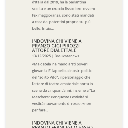
d’Italia dal 2019, ha la parlantina
sciolta e un cruccio fisso: loro, ovvero
l’ex maggioranza, sono stati mandati
a casa dai potentini proprio sul più
bello. Inizio...
INDOVINA CHI VIENE A
PRANZO GIGI PIROZZI
ATTORE DIALETTALE
13/12/2025
|
Basilicatanews
«Ma datela ‘na mano a ‘sti poveri
giovani!» E’ l’appello ai nostri politici
del “solito Vito”, il personaggio che
l’attore di teatro amatoriale porta in
scena da cinquant’anni, insieme a “La
Maschera” Per queste Festività si
vestirà nuovamente di rosso, «non
per fare...
INDOVINA CHI VIENE A
PRANZO FRANCESCO SASSO