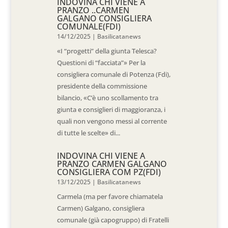
INDOVINA CHI VIENE A
PRANZO ..CARMEN
GALGANO CONSIGLIERA
COMUNALE(FDI)
14/12/2025
|
Basilicatanews
«I “progetti” della giunta Telesca?
Questioni di “facciata”» Per la
consigliera comunale di Potenza (Fdi),
presidente della commissione
bilancio, «C’è uno scollamento tra
giunta e consiglieri di maggioranza, i
quali non vengono messi al corrente
di tutte le scelte» di...
INDOVINA CHI VIENE A
PRANZO CARMEN GALGANO
CONSIGLIERA COM PZ(FDI)
13/12/2025
|
Basilicatanews
Carmela (ma per favore chiamatela
Carmen) Galgano, consigliera
comunale (già capogruppo) di Fratelli