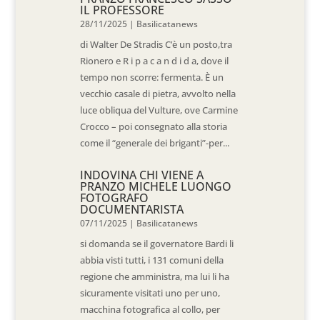
IL PROFESSORE
28/11/2025
|
Basilicatanews
di Walter De Stradis C’è un posto,tra
Rionero e R i p a c a n d i d a, dove il
tempo non scorre: fermenta. È un
vecchio casale di pietra, avvolto nella
luce obliqua del Vulture, ove Carmine
Crocco – poi consegnato alla storia
come il “generale dei briganti”-per...
INDOVINA CHI VIENE A
PRANZO MICHELE LUONGO
FOTOGRAFO
DOCUMENTARISTA
07/11/2025
|
Basilicatanews
si domanda se il governatore Bardi li
abbia visti tutti, i 131 comuni della
regione che amministra, ma lui li ha
sicuramente visitati uno per uno,
macchina fotografica al collo, per