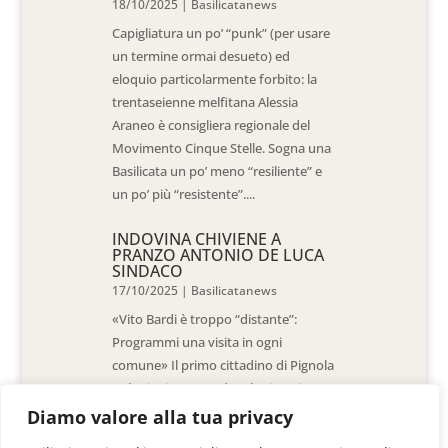
18/10/2025
|
Basilicatanews
Capigliatura un po’ “punk” (per usare
un termine ormai desueto) ed
eloquio particolarmente forbito: la
trentaseienne melfitana Alessia
Araneo è consigliera regionale del
Movimento Cinque Stelle. Sogna una
Basilicata un po’ meno “resiliente” e
un po’ più “resistente”....
INDOVINA CHIVIENE A
PRANZO ANTONIO DE LUCA
SINDACO
17/10/2025
|
Basilicatanews
«Vito Bardi è troppo “distante”:
Programmi una visita in ogni
comune» Il primo cittadino di Pignola
«L’ho invitato a vedere la situazione
al Pantano, ma non è venuto. La
Diamo valore alla tua privacy
sensazione è che -come sindaci-