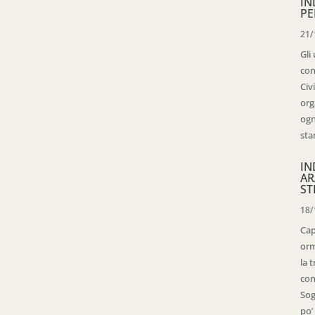
IN
PE
21/
Gli
con
Civ
org
ogn
sta
IN
AR
ST
18/
Cap
orm
la 
con
Sog
po’ 