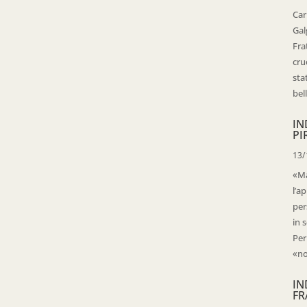
Car
Gal
Fra
cru
sta
bell
IN
PI
13/
«Ma
l’ap
per
in 
Per
«no
IN
FR