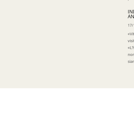
IN
AN
17/
«Vi
vis
«L’
non
sia