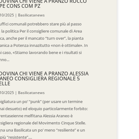
DOVINA CHI VIENE A PRANZO ROCCO
PE CONS COM PZ
10/2025
|
Basilicatanews
 uffici comunali potrebbero stare più al passo
 la politica Per il consigliere comunale di Area
ica, anche per il mancato “turn over”, la pianta
anica a Potenza innazitutto «non è ottimale». In
i caso, «Stiamo lavorando bene e i risultati si
nno...
DOVINA CHI VIENE A PRANZO ALESSIA
ANEO CONSIGLIERA REGIONALE 5
ELLE
10/2025
|
Basilicatanews
igliatura un po’ “punk” (per usare un termine
ai desueto) ed eloquio particolarmente forbito:
trentaseienne melfitana Alessia Araneo è
sigliera regionale del Movimento Cinque Stelle.
na una Basilicata un po’ meno “resiliente” e un
più “resistente”....