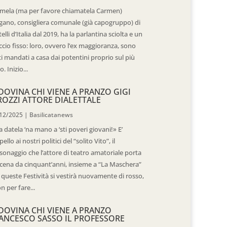
mela (ma per favore chiamatela Carmen)
gano, consigliera comunale (già capogruppo) di
telli d’Italia dal 2019, ha la parlantina sciolta e un
ccio fisso: loro, ovvero l’ex maggioranza, sono
ti mandati a casa dai potentini proprio sul più
o. Inizio...
DOVINA CHI VIENE A PRANZO GIGI
ROZZI ATTORE DIALETTALE
12/2025
|
Basilicatanews
 datela ‘na mano a ‘sti poveri giovani!» E’
pello ai nostri politici del “solito Vito”, il
sonaggio che l’attore di teatro amatoriale porta
scena da cinquant’anni, insieme a “La Maschera”
 queste Festività si vestirà nuovamente di rosso,
n per fare...
DOVINA CHI VIENE A PRANZO
ANCESCO SASSO IL PROFESSORE