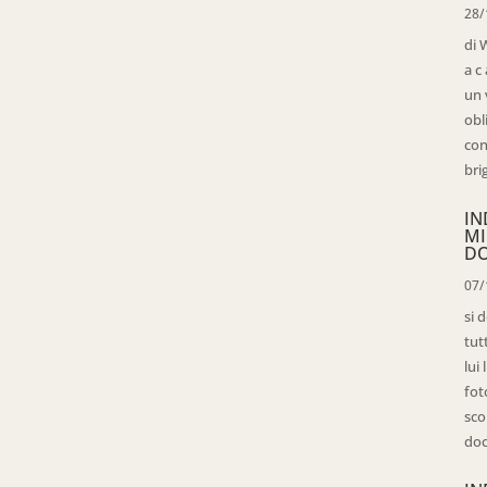
28/
di 
a c
un 
obl
con
bri
IN
MI
D
07/
si 
tut
lui
fot
sco
doc