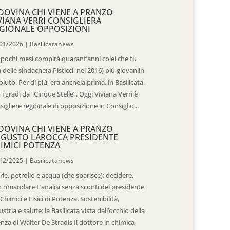
DOVINA CHI VIENE A PRANZO
VIANA VERRI CONSIGLIERA
GIONALE OPPOSIZIONI
01/2026
|
Basilicatanews
 pochi mesi compirà quarant’anni colei che fu
 delle sindache(a Pisticci, nel 2016) più giovaniin
oluto. Per di più, era anchela prima, in Basilicata,
 i gradi da “Cinque Stelle”. Oggi Viviana Verri è
sigliere regionale di opposizione in Consiglio...
DOVINA CHI VIENE A PRANZO
GUSTO LAROCCA PRESIDENTE
IMICI POTENZA
12/2025
|
Basilicatanews
rie, petrolio e acqua (che sparisce): decidere,
 rimandare L’analisi senza sconti del presidente
 Chimici e Fisici di Potenza. Sostenibilità,
ustria e salute: la Basilicata vista dall’occhio della
enza di Walter De Stradis Il dottore in chimica