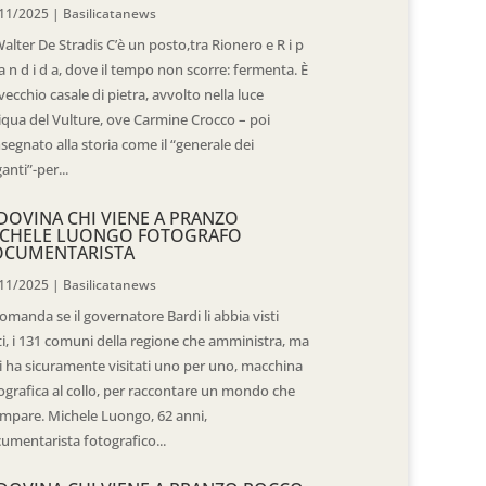
11/2025
|
Basilicatanews
Walter De Stradis C’è un posto,tra Rionero e R i p
 a n d i d a, dove il tempo non scorre: fermenta. È
vecchio casale di pietra, avvolto nella luce
iqua del Vulture, ove Carmine Crocco – poi
segnato alla storia come il “generale dei
ganti”-per...
DOVINA CHI VIENE A PRANZO
CHELE LUONGO FOTOGRAFO
OCUMENTARISTA
11/2025
|
Basilicatanews
domanda se il governatore Bardi li abbia visti
ti, i 131 comuni della regione che amministra, ma
 li ha sicuramente visitati uno per uno, macchina
ografica al collo, per raccontare un mondo che
mpare. Michele Luongo, 62 anni,
umentarista fotografico...