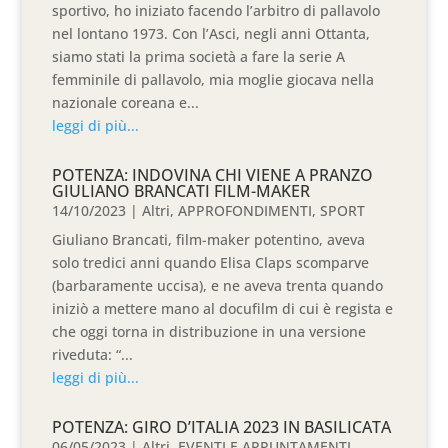
sportivo, ho iniziato facendo l’arbitro di pallavolo
nel lontano 1973. Con l’Asci, negli anni Ottanta,
siamo stati la prima società a fare la serie A
femminile di pallavolo, mia moglie giocava nella
nazionale coreana e...
leggi di più...
POTENZA: INDOVINA CHI VIENE A PRANZO
GIULIANO BRANCATI FILM-MAKER
14/10/2023
|
Altri
,
APPROFONDIMENTI
,
SPORT
Giuliano Brancati, film-maker potentino, aveva
solo tredici anni quando Elisa Claps scomparve
(barbaramente uccisa), e ne aveva trenta quando
iniziò a mettere mano al docufilm di cui è regista e
che oggi torna in distribuzione in una versione
riveduta: “...
leggi di più...
POTENZA: GIRO D’ITALIA 2023 IN BASILICATA
06/05/2023
|
Altri
,
EVENTI E APPUNTAMENTI
,