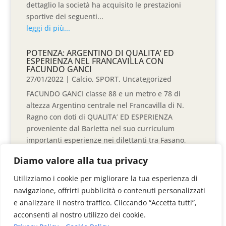
dettaglio la società ha acquisito le prestazioni
sportive dei seguenti...
leggi di più...
POTENZA: ARGENTINO DI QUALITA’ ED
ESPERIENZA NEL FRANCAVILLA CON
FACUNDO GANCI
27/01/2022
|
Calcio
,
SPORT
,
Uncategorized
FACUNDO GANCI classe 88 e un metro e 78 di
altezza Argentino centrale nel Francavilla di N.
Ragno con doti di QUALITA’ ED ESPERIENZA
proveniente dal Barletta nel suo curriculum
importanti esperienze nei dilettanti tra Fasano,
Casarano, Brindisi e Sancataldese. ...
Diamo valore alla tua privacy
leggi di più...
Utilizziamo i cookie per migliorare la tua esperienza di
navigazione, offrirti pubblicità o contenuti personalizzati
e analizzare il nostro traffico. Cliccando “Accetta tutti”,
« Articoli Precedenti
Articoli Successivi »
acconsenti al nostro utilizzo dei cookie.