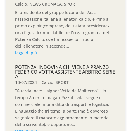
Calcio
,
NEWS CRONACA
,
SPORT
E’ presidente del gruppo lucano dell’Aiac,
l’associazione italiana allenatori calcio, e -fino al
primo exploit (compreso) del Caiata presidente-
una figura irrinunciabile nell’organigramma del
Potenza Calcio, ove ha ricoperto il ruolo
dell’allenatore in seconda,...
leggi di più...
POTENZA: INDOVINA CHI VIENE A PRANZO
FEDERICO VOTTA ASSISTENTE ARBITRO SERIE
A
13/07/2024
|
Calcio
,
SPORT
“Guardalinee: il signor Votta da Moliterno”. Un
tempo Ameri, o magari Pizzul, vita” segue il
commerciale in una ditta di trasporti e logistica.
Linguaggio d’altri tempi a parte (ma è doveroso
segnalare il mancato aggiornamento in materia
dello scrivente), è opportuno...