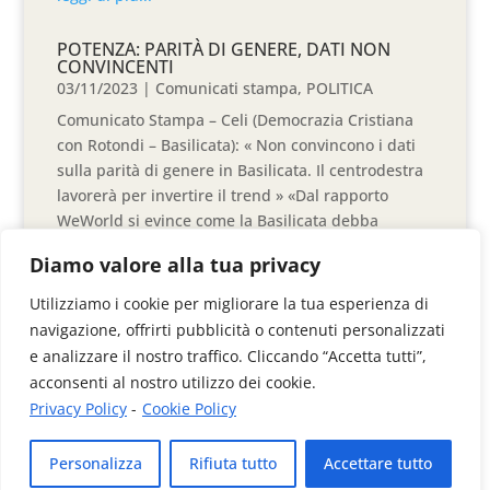
POTENZA: PARITÀ DI GENERE, DATI NON
CONVINCENTI
03/11/2023
|
Comunicati stampa
,
POLITICA
Comunicato Stampa – Celi (Democrazia Cristiana
con Rotondi – Basilicata): « Non convincono i dati
sulla parità di genere in Basilicata. Il centrodestra
lavorerà per invertire il trend » «Dal rapporto
WeWorld si evince come la Basilicata debba
lavorare...
Diamo valore alla tua privacy
leggi di più...
Utilizziamo i cookie per migliorare la tua esperienza di
navigazione, offrirti pubblicità o contenuti personalizzati
e analizzare il nostro traffico. Cliccando “Accetta tutti”,
« Articoli Precedenti
Articoli Successivi »
acconsenti al nostro utilizzo dei cookie.
Privacy Policy
-
Cookie Policy
Videoimage di Colangelo Donato & C. Sas
Personalizza
Rifiuta tutto
Accettare tutto
Via Anzio, 41/B - 85100 Potenza
P.Iva 01313030767