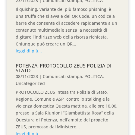
23/11/2023
|
Comunicati stampa
,
POLITICA
Il quishing, variante del più famoso phishing, è
una truffa che si avvale del QR Code, un codice a
barre che consente di accedere rapidamente a un
contenuto multimediale senza la necessità di
digitare l’indirizzo web della risorsa richiesta.
Chiunque può creare un QR...
leggi di più...
POTENZA: PROTOCOLLO ZEUS POLIZIA DI
STATO
08/11/2023
|
Comunicati stampa
,
POLITICA
,
Uncategorized
PROTOCOLLO ZEUS Intesa tra Polizia di Stato,
Regione, Comune e ASP contro lo stalking e la
violenza domestica Questa mattina, alle ore 10,00,
presso la Sala Riunioni “Giambattista Rosa” della
Questura di Potenza, nell’ambito del progetto
ZEUS, promosso dal Ministero...
leggi di più...