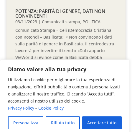
POTENZA: PARITÀ DI GENERE, DATI NON
CONVINCENTI
03/11/2023
|
Comunicati stampa
,
POLITICA
Comunicato Stampa – Celi (Democrazia Cristiana
con Rotondi – Basilicata): « Non convincono i dati
sulla parità di genere in Basilicata. Il centrodestra
lavorerà per invertire il trend » «Dal rapporto
WeWorld si evince come la Basilicata debba
lavorare...
Diamo valore alla tua privacy
leggi di più...
Utilizziamo i cookie per migliorare la tua esperienza di
navigazione, offrirti pubblicità o contenuti personalizzati
e analizzare il nostro traffico. Cliccando “Accetta tutti”,
« Articoli Precedenti
Articoli Successivi »
acconsenti al nostro utilizzo dei cookie.
Privacy Policy
-
Cookie Policy
Videoimage di Colangelo Donato & C. Sas
Personalizza
Rifiuta tutto
Accettare tutto
Via Anzio, 41/B - 85100 Potenza
P.Iva 01313030767
Privacy Policy
-
Cookie Policy