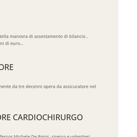
la manovra di assestamento di bilancio ,
i di euro...
TORE
amente da tre decenni opera da assicuratore nel
SORE CARDIOCHIRURGO
ofessor Michele De Bonis, spesso e volentieri