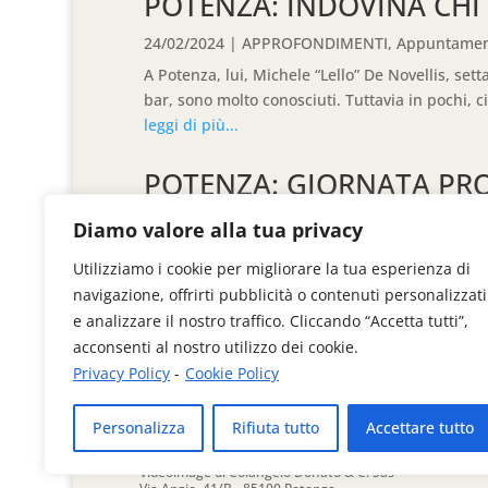
POTENZA: INDOVINA CHI 
24/02/2024
|
APPROFONDIMENTI
,
Appuntamen
A Potenza, lui, Michele “Lello” De Novellis, se
bar, sono molto conosciuti. Tuttavia in pochi, ci
leggi di più...
POTENZA: GIORNATA PR
18/02/2024
|
APPROFONDIMENTI
,
EVENTI E A
Diamo valore alla tua privacy
A CONCLUSIONE IERI DELLA GIORNATA DI PRO
Utilizziamo i cookie per migliorare la tua esperienza di
VALORI. Link video https://youtu.be/pTmyiUnq
navigazione, offrirti pubblicità o contenuti personalizzati
leggi di più...
e analizzare il nostro traffico. Cliccando “Accetta tutti”,
acconsenti al nostro utilizzo dei cookie.
Privacy Policy
-
Cookie Policy
« Articoli Precedenti
Personalizza
Rifiuta tutto
Accettare tutto
Videoimage di Colangelo Donato & C. Sas