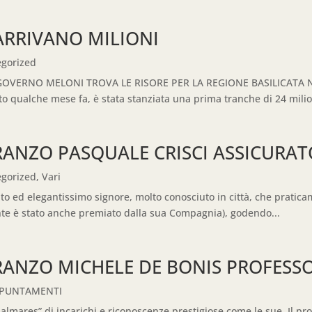
ARRIVANO MILIONI
gorized
 GOVERNO MELONI TROVA LE RISORE PER LA REGIONE BASILICATA Nel
o qualche mese fa, è stata stanziata una prima tranche di 24 milion
PRANZO PASQUALE CRISCI ASSICURA
gorized
,
Vari
nto ed elegantissimo signore, molto conosciuto in città, che pratic
ente è stato anche premiato dalla sua Compagnia), godendo...
PRANZO MICHELE DE BONIS PROFES
PPUNTAMENTI
almares” di incarichi e riconoscenze prestigiose come le sue. Il pr