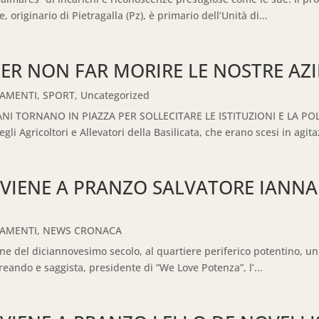
 originario di Pietragalla (Pz), è primario dell’Unità di...
PER NON FAR MORIRE LE NOSTRE AZ
TAMENTI
,
SPORT
,
Uncategorized
I TORNANO IN PIAZZA PER SOLLECITARE LE ISTITUZIONI E LA PO
Agricoltori e Allevatori della Basilicata, che erano scesi in agitaz
 VIENE A PRANZO SALVATORE IANNA
TAMENTI
,
NEWS CRONACA
la fine del diciannovesimo secolo, al quartiere periferico potentin
reando e saggista, presidente di “We Love Potenza”, l’...