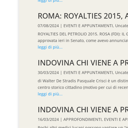
leggi di più...
ROMA: ROYALTIES 2015, 
07/08/2024
|
EVENTI E APPUNTAMENTI
,
Uncate
ROYALTIES DEL PETROLIO 2015. ROSA (FDI): IL
approvata ieri in Senato, come avevo annunciat
leggi di più...
INDOVINA CHI VIENE A 
30/03/2024
|
EVENTI E APPUNTAMENTI
,
Uncate
di Walter De Stradis Pasquale Crisci è un disti
centro storico cittadino (motivo per cui di rec
leggi di più...
INDOVINA CHI VIENE A 
16/03/2024
|
APPROFONDIMENTI
,
EVENTI E A
Pochi altri medici lucani possono vantare un “p