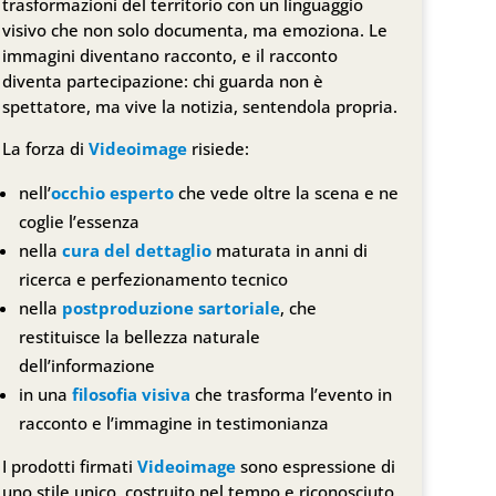
trasformazioni del territorio con un linguaggio
visivo che non solo documenta, ma emoziona. Le
immagini diventano racconto, e il racconto
diventa partecipazione: chi guarda non è
spettatore, ma vive la notizia, sentendola propria.
La forza di
Videoimage
risiede:
nell’
occhio esperto
che vede oltre la scena e ne
coglie l’essenza
nella
cura del dettaglio
maturata in anni di
ricerca e perfezionamento tecnico
nella
postproduzione sartoriale
, che
restituisce la bellezza naturale
dell’informazione
in una
filosofia visiva
che trasforma l’evento in
racconto e l’immagine in testimonianza
I prodotti firmati
Videoimage
sono espressione di
uno stile unico, costruito nel tempo e riconosciuto