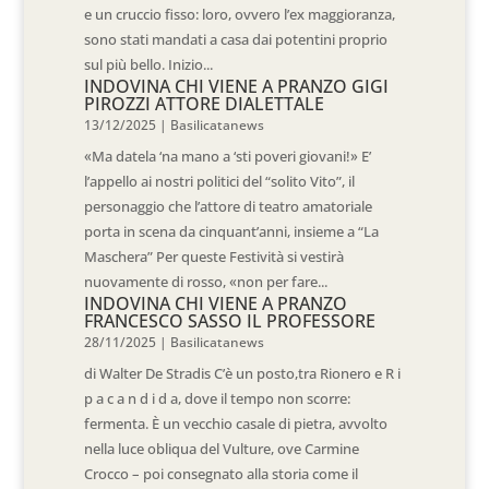
e un cruccio fisso: loro, ovvero l’ex maggioranza,
sono stati mandati a casa dai potentini proprio
sul più bello. Inizio...
INDOVINA CHI VIENE A PRANZO GIGI
PIROZZI ATTORE DIALETTALE
13/12/2025
|
Basilicatanews
«Ma datela ‘na mano a ‘sti poveri giovani!» E’
l’appello ai nostri politici del “solito Vito”, il
personaggio che l’attore di teatro amatoriale
porta in scena da cinquant’anni, insieme a “La
Maschera” Per queste Festività si vestirà
nuovamente di rosso, «non per fare...
INDOVINA CHI VIENE A PRANZO
FRANCESCO SASSO IL PROFESSORE
28/11/2025
|
Basilicatanews
di Walter De Stradis C’è un posto,tra Rionero e R i
p a c a n d i d a, dove il tempo non scorre:
fermenta. È un vecchio casale di pietra, avvolto
nella luce obliqua del Vulture, ove Carmine
Crocco – poi consegnato alla storia come il