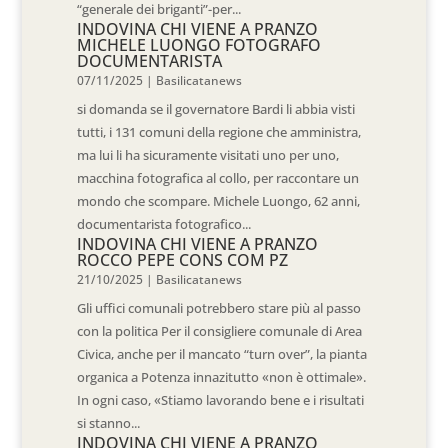
“generale dei briganti”-per...
INDOVINA CHI VIENE A PRANZO
MICHELE LUONGO FOTOGRAFO
DOCUMENTARISTA
07/11/2025
|
Basilicatanews
si domanda se il governatore Bardi li abbia visti
tutti, i 131 comuni della regione che amministra,
ma lui li ha sicuramente visitati uno per uno,
macchina fotografica al collo, per raccontare un
mondo che scompare. Michele Luongo, 62 anni,
documentarista fotografico...
INDOVINA CHI VIENE A PRANZO
ROCCO PEPE CONS COM PZ
21/10/2025
|
Basilicatanews
Gli uffici comunali potrebbero stare più al passo
con la politica Per il consigliere comunale di Area
Civica, anche per il mancato “turn over”, la pianta
organica a Potenza innazitutto «non è ottimale».
In ogni caso, «Stiamo lavorando bene e i risultati
si stanno...
INDOVINA CHI VIENE A PRANZO