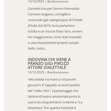
13/12/2025
|
Basilicatanews
Carmela (ma per favore chiamatela
Carmen) Galgano, consigliera
comunale (già capogruppo) di Fratelli
d’Italia dal 2019, ha la parlantina
sciolta e un cruccio fisso: loro, ovvero
l’ex maggioranza, sono stati mandati
a casa dai potentini proprio sul più
bello. Inizio...
INDOVINA CHI VIENE A
PRANZO GIGI PIROZZI
ATTORE DIALETTALE
13/12/2025
|
Basilicatanews
«Ma datela ‘na mano a ‘sti poveri
giovani!» E’ l’appello ai nostri politici
del “solito Vito”, il personaggio che
l’attore di teatro amatoriale porta in
scena da cinquant’anni, insieme a “La
Maschera” Per queste Festività si