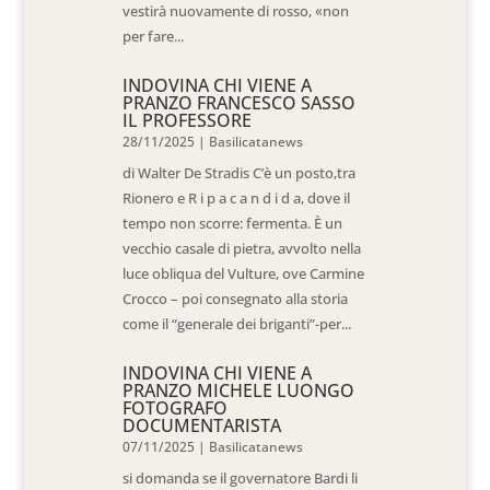
vestirà nuovamente di rosso, «non
per fare...
INDOVINA CHI VIENE A
PRANZO FRANCESCO SASSO
IL PROFESSORE
28/11/2025
|
Basilicatanews
di Walter De Stradis C’è un posto,tra
Rionero e R i p a c a n d i d a, dove il
tempo non scorre: fermenta. È un
vecchio casale di pietra, avvolto nella
luce obliqua del Vulture, ove Carmine
Crocco – poi consegnato alla storia
come il “generale dei briganti”-per...
INDOVINA CHI VIENE A
PRANZO MICHELE LUONGO
FOTOGRAFO
DOCUMENTARISTA
07/11/2025
|
Basilicatanews
si domanda se il governatore Bardi li