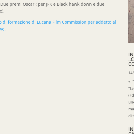
a. Due premi Oscar ( per JFK e Black hawk down e due
e).
orso di formazione di Lucana Film Commission per addetto al
ive
.
IN
..
C
14
«I 
“fa
(Fd
uno
mag
di 
IN
C