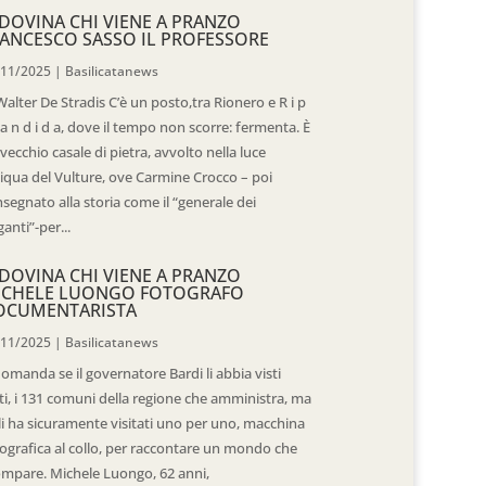
DOVINA CHI VIENE A PRANZO
ANCESCO SASSO IL PROFESSORE
/11/2025
|
Basilicatanews
Walter De Stradis C’è un posto,tra Rionero e R i p
 a n d i d a, dove il tempo non scorre: fermenta. È
vecchio casale di pietra, avvolto nella luce
iqua del Vulture, ove Carmine Crocco – poi
segnato alla storia come il “generale dei
ganti”-per...
DOVINA CHI VIENE A PRANZO
ICHELE LUONGO FOTOGRAFO
OCUMENTARISTA
/11/2025
|
Basilicatanews
domanda se il governatore Bardi li abbia visti
ti, i 131 comuni della regione che amministra, ma
 li ha sicuramente visitati uno per uno, macchina
ografica al collo, per raccontare un mondo che
mpare. Michele Luongo, 62 anni,