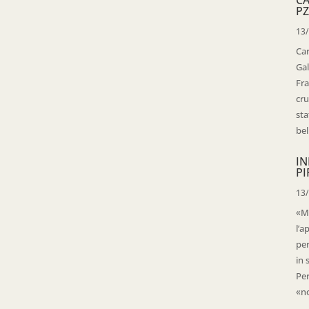
PZ
13
Ca
Gal
Fra
cru
sta
bell
IN
PI
13
«Ma
l’a
per
in 
Per
«no