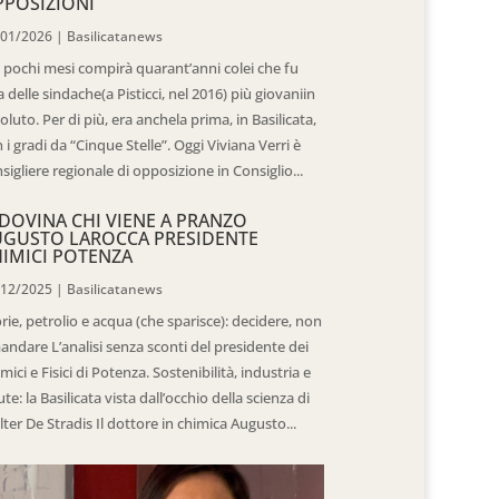
POSIZIONI
/01/2026
|
Basilicatanews
 pochi mesi compirà quarant’anni colei che fu
 delle sindache(a Pisticci, nel 2016) più giovaniin
oluto. Per di più, era anchela prima, in Basilicata,
 i gradi da “Cinque Stelle”. Oggi Viviana Verri è
sigliere regionale di opposizione in Consiglio...
DOVINA CHI VIENE A PRANZO
UGUSTO LAROCCA PRESIDENTE
IMICI POTENZA
/12/2025
|
Basilicatanews
rie, petrolio e acqua (che sparisce): decidere, non
andare L’analisi senza sconti del presidente dei
mici e Fisici di Potenza. Sostenibilità, industria e
ute: la Basilicata vista dall’occhio della scienza di
ter De Stradis Il dottore in chimica Augusto...