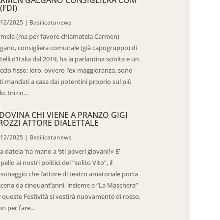
(FDI)
/12/2025
|
Basilicatanews
rmela (ma per favore chiamatela Carmen)
gano, consigliera comunale (già capogruppo) di
telli d’Italia dal 2019, ha la parlantina sciolta e un
ccio fisso: loro, ovvero l’ex maggioranza, sono
ti mandati a casa dai potentini proprio sul più
o. Inizio...
DOVINA CHI VIENE A PRANZO GIGI
ROZZI ATTORE DIALETTALE
/12/2025
|
Basilicatanews
 datela ‘na mano a ‘sti poveri giovani!» E’
ppello ai nostri politici del “solito Vito”, il
sonaggio che l’attore di teatro amatoriale porta
scena da cinquant’anni, insieme a “La Maschera”
 queste Festività si vestirà nuovamente di rosso,
n per fare...