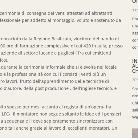
OP
17
cerimonia di consegna dei venti attestati ad altrettanti
Fra
fessionale per addetto al montaggio, voluto e sostenuto da
una
ass
nosciuto dalla Regione Basilicata, vincitore del bando di
con
 600 ore di formazione complessive di cui 420 in aula, presso
con
 aziende di settore lucane e pugliesi ( fra cui emittenti
ica).
IN
A
durante la cerimonia informale che si è svolta nel locale
CH
 la professionalità con cui i corsisti ( venti più un
20
ro lavori, frutto dell’apprendimento delle tecniche di
 d’autore, della post produzione , dell’inglese tecnico, e
Sco
rim
Chi
lto spesso per mesi accanto al regista di un’opera- ha
sal
LFC- il montatore non segue soltanto le idee ed i pensieri
Wal
una sequenza e li deve sapientemente sincronizzare con
no tali anche grazie al lavoro di eccellenti montatori. Un