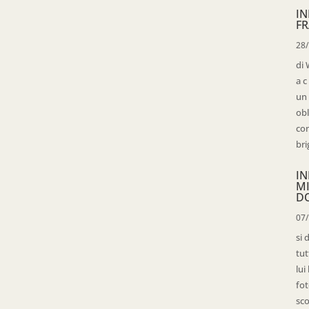
IN
FR
28
di 
a c
un 
obl
con
bri
IN
M
D
07
si 
tut
lui
fot
sco