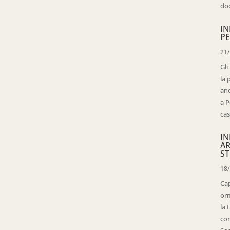
doc
IN
PE
21
Gli
la 
anc
a P
cas
IN
AR
ST
18
Cap
orm
la 
con