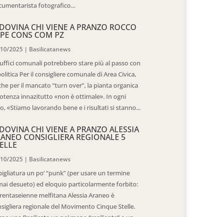
umentarista fotografico...
DOVINA CHI VIENE A PRANZO ROCCO
PE CONS COM PZ
/10/2025
|
Basilicatanews
 uffici comunali potrebbero stare più al passo con
politica Per il consigliere comunale di Area Civica,
he per il mancato “turn over”, la pianta organica
otenza innazitutto «non è ottimale». In ogni
o, «Stiamo lavorando bene e i risultati si stanno...
DOVINA CHI VIENE A PRANZO ALESSIA
ANEO CONSIGLIERA REGIONALE 5
ELLE
/10/2025
|
Basilicatanews
igliatura un po’ “punk” (per usare un termine
ai desueto) ed eloquio particolarmente forbito:
trentaseienne melfitana Alessia Araneo è
sigliera regionale del Movimento Cinque Stelle.