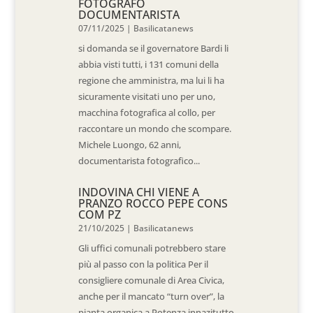
FOTOGRAFO
DOCUMENTARISTA
07/11/2025
|
Basilicatanews
si domanda se il governatore Bardi li
abbia visti tutti, i 131 comuni della
regione che amministra, ma lui li ha
sicuramente visitati uno per uno,
macchina fotografica al collo, per
raccontare un mondo che scompare.
Michele Luongo, 62 anni,
documentarista fotografico...
INDOVINA CHI VIENE A
PRANZO ROCCO PEPE CONS
COM PZ
21/10/2025
|
Basilicatanews
Gli uffici comunali potrebbero stare
più al passo con la politica Per il
consigliere comunale di Area Civica,
anche per il mancato “turn over”, la
pianta organica a Potenza innazitutto