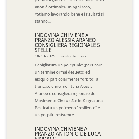
«non è ottimale». In ogni caso,
«Stiamo lavorando bene e i risultati si
stanno...
INDOVINA CHI VIENE A
PRANZO ALESSIA ARANEO
CONSIGLIERA REGIONALE 5
STELLE
18/10/2025
|
Basilicatanews
Capigliatura un po’ “punk” (per usare
un termine ormai desueto) ed
eloquio particolarmente forbito: la
trentaseienne melfitana Alessia
Araneo è consigliera regionale del
Movimento Cinque Stelle. Sogna una
Basilicata un po’ meno “resiliente” e
un po’ più “resistente”....
INDOVINA CHIVIENE A
PRANZO ANTONIO DE LUCA
SINDACO