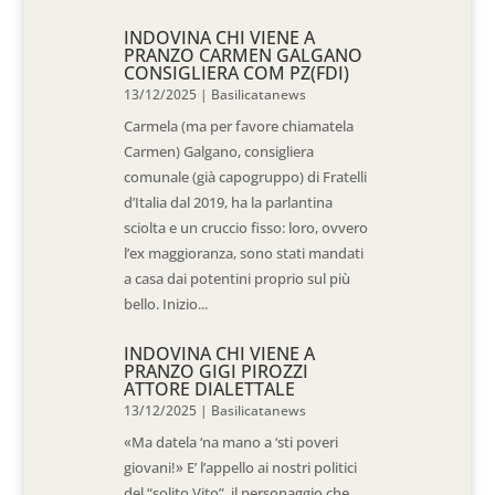
INDOVINA CHI VIENE A
PRANZO CARMEN GALGANO
CONSIGLIERA COM PZ(FDI)
13/12/2025
|
Basilicatanews
Carmela (ma per favore chiamatela
Carmen) Galgano, consigliera
comunale (già capogruppo) di Fratelli
d’Italia dal 2019, ha la parlantina
sciolta e un cruccio fisso: loro, ovvero
l’ex maggioranza, sono stati mandati
a casa dai potentini proprio sul più
bello. Inizio...
INDOVINA CHI VIENE A
PRANZO GIGI PIROZZI
ATTORE DIALETTALE
13/12/2025
|
Basilicatanews
«Ma datela ‘na mano a ‘sti poveri
giovani!» E’ l’appello ai nostri politici
del “solito Vito”, il personaggio che