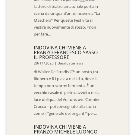
l’attore di teatro amatoriale porta in
scena da cinquant’anni, insieme a “La
Maschera” Per queste Festività si
vestirà nuovamente di rosso, «non
per fare...
INDOVINA CHI VIENE A
PRANZO FRANCESCO SASSO
IL PROFESSORE
28/11/2025
|
Basilicatanews
di Walter De Stradis C’è un posto,tra
Rionero e R i p a c a n d i d a, dove il
tempo non scorre: fermenta. È un
vecchio casale di pietra, avvolto nella
luce obliqua del Vulture, ove Carmine
Crocco – poi consegnato alla storia
come il “generale dei briganti”-per...
INDOVINA CHI VIENE A
PRANZO MICHELE LUONGO