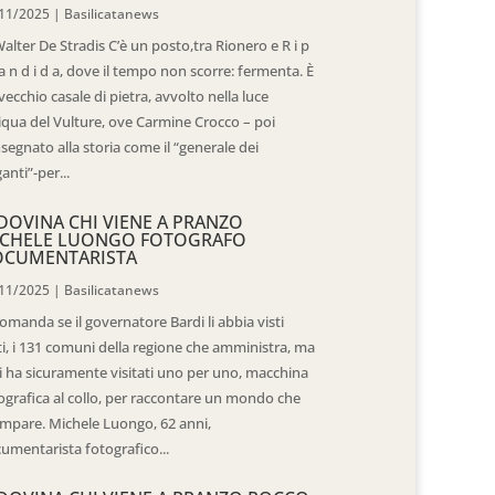
11/2025
|
Basilicatanews
Walter De Stradis C’è un posto,tra Rionero e R i p
 a n d i d a, dove il tempo non scorre: fermenta. È
vecchio casale di pietra, avvolto nella luce
iqua del Vulture, ove Carmine Crocco – poi
segnato alla storia come il “generale dei
ganti”-per...
DOVINA CHI VIENE A PRANZO
CHELE LUONGO FOTOGRAFO
OCUMENTARISTA
11/2025
|
Basilicatanews
domanda se il governatore Bardi li abbia visti
ti, i 131 comuni della regione che amministra, ma
 li ha sicuramente visitati uno per uno, macchina
ografica al collo, per raccontare un mondo che
mpare. Michele Luongo, 62 anni,
umentarista fotografico...