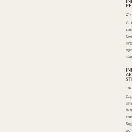
IN
PE
21/
Gli
con
Civ
org
ogn
sta
IN
AR
ST
18/
Cap
orm
la 
con
Sog
po’ 