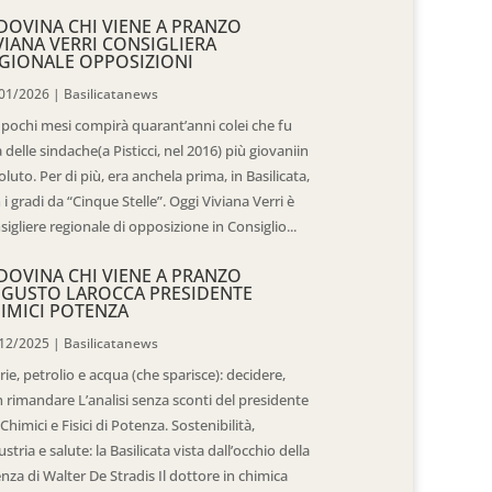
DOVINA CHI VIENE A PRANZO
VIANA VERRI CONSIGLIERA
GIONALE OPPOSIZIONI
01/2026
|
Basilicatanews
 pochi mesi compirà quarant’anni colei che fu
 delle sindache(a Pisticci, nel 2016) più giovaniin
oluto. Per di più, era anchela prima, in Basilicata,
 i gradi da “Cinque Stelle”. Oggi Viviana Verri è
sigliere regionale di opposizione in Consiglio...
DOVINA CHI VIENE A PRANZO
GUSTO LAROCCA PRESIDENTE
IMICI POTENZA
12/2025
|
Basilicatanews
rie, petrolio e acqua (che sparisce): decidere,
 rimandare L’analisi senza sconti del presidente
 Chimici e Fisici di Potenza. Sostenibilità,
ustria e salute: la Basilicata vista dall’occhio della
enza di Walter De Stradis Il dottore in chimica