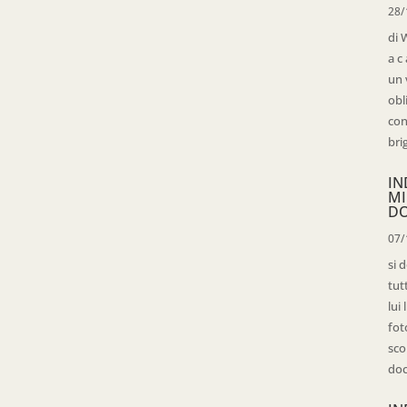
28/
di 
a c
un 
obl
con
bri
IN
MI
D
07/
si 
tut
lui
fot
sco
doc