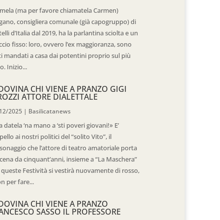
mela (ma per favore chiamatela Carmen)
gano, consigliera comunale (già capogruppo) di
telli d’Italia dal 2019, ha la parlantina sciolta e un
ccio fisso: loro, ovvero l’ex maggioranza, sono
ti mandati a casa dai potentini proprio sul più
o. Inizio...
DOVINA CHI VIENE A PRANZO GIGI
ROZZI ATTORE DIALETTALE
12/2025
|
Basilicatanews
 datela ‘na mano a ‘sti poveri giovani!» E’
pello ai nostri politici del “solito Vito”, il
sonaggio che l’attore di teatro amatoriale porta
scena da cinquant’anni, insieme a “La Maschera”
 queste Festività si vestirà nuovamente di rosso,
n per fare...
DOVINA CHI VIENE A PRANZO
ANCESCO SASSO IL PROFESSORE