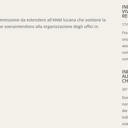
IN
VI
RE
ommissione da estendere all’ANM lucana che sostiene la
17/
che sovraintendono alla organizzazione degli uffici in
Fra
una
ass
con
con
IN
AU
CH
20/
Sco
non
dei
ind
sci