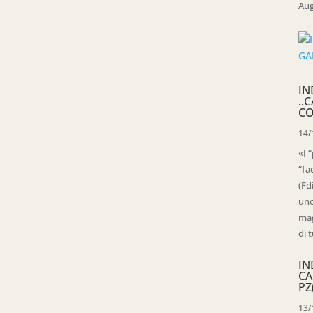
Aug
IN
..
CO
14/
«I 
“fa
(Fd
uno
mag
di t
IN
CA
PZ
13/