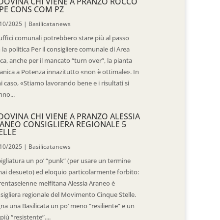
DOVINA CHI VIENE A PRANZO ROCCO
PE CONS COM PZ
10/2025
|
Basilicatanews
 uffici comunali potrebbero stare più al passo
 la politica Per il consigliere comunale di Area
ica, anche per il mancato “turn over”, la pianta
anica a Potenza innazitutto «non è ottimale». In
i caso, «Stiamo lavorando bene e i risultati si
nno...
DOVINA CHI VIENE A PRANZO ALESSIA
ANEO CONSIGLIERA REGIONALE 5
ELLE
10/2025
|
Basilicatanews
igliatura un po’ “punk” (per usare un termine
ai desueto) ed eloquio particolarmente forbito:
trentaseienne melfitana Alessia Araneo è
sigliera regionale del Movimento Cinque Stelle.
na una Basilicata un po’ meno “resiliente” e un
più “resistente”....