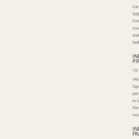
Car
Gal
Fra
cru
sta
bell
IN
PI
13/
«Ma
l’ap
per
in 
Per
«no
IN
FR