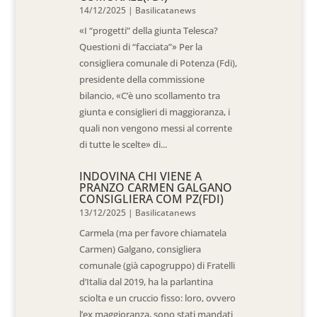
14/12/2025
|
Basilicatanews
«I “progetti” della giunta Telesca?
Questioni di “facciata”» Per la
consigliera comunale di Potenza (Fdi),
presidente della commissione
bilancio, «C’è uno scollamento tra
giunta e consiglieri di maggioranza, i
quali non vengono messi al corrente
di tutte le scelte» di...
INDOVINA CHI VIENE A
PRANZO CARMEN GALGANO
CONSIGLIERA COM PZ(FDI)
13/12/2025
|
Basilicatanews
Carmela (ma per favore chiamatela
Carmen) Galgano, consigliera
comunale (già capogruppo) di Fratelli
d’Italia dal 2019, ha la parlantina
sciolta e un cruccio fisso: loro, ovvero
l’ex maggioranza, sono stati mandati