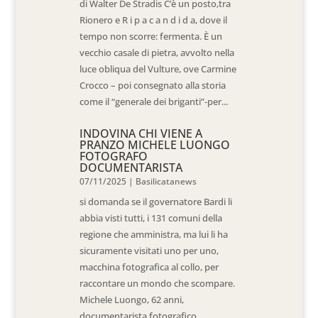
di Walter De Stradis C’è un posto,tra
Rionero e R i p a c a n d i d a, dove il
tempo non scorre: fermenta. È un
vecchio casale di pietra, avvolto nella
luce obliqua del Vulture, ove Carmine
Crocco – poi consegnato alla storia
come il “generale dei briganti”-per...
INDOVINA CHI VIENE A
PRANZO MICHELE LUONGO
FOTOGRAFO
DOCUMENTARISTA
07/11/2025
|
Basilicatanews
si domanda se il governatore Bardi li
abbia visti tutti, i 131 comuni della
regione che amministra, ma lui li ha
sicuramente visitati uno per uno,
macchina fotografica al collo, per
raccontare un mondo che scompare.
Michele Luongo, 62 anni,
documentarista fotografico...