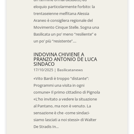
eloquio particolarmente forbito: la
trentaseienne melfitana Alessia
Araneo è consigliera regionale del
Movimento Cinque Stelle. Sogna una
Basilicata un po’ meno “resiliente” e
un po’ più “resistente”....
INDOVINA CHIVIENE A
PRANZO ANTONIO DE LUCA
SINDACO
17/10/2025
|
Basilicatanews
«Vito Bardi è troppo “distante”:
Programmi una visita in ogni
comune» Il primo cittadino di Pignola
«L’ho invitato a vedere la situazione
al Pantano, ma non è venuto. La
sensazione è che -come sindaci-
siamo lasciati a noi stessi» di Walter
De Stradis In...