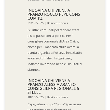
INDOVINA CHI VIENE A
PRANZO ROCCO PEPE CONS
COM PZ
21/10/2025
|
Basilicatanews
Gli uffici comunali potrebbero stare
più al passo con la politica Per il
consigliere comunale di Area Civica,
anche per il mancato “turn over”, la
pianta organica a Potenza innazitutto
«non è ottimale». In ogni caso,
«Stiamo lavorando bene e i risultati si
stanno...
INDOVINA CHI VIENE A
PRANZO ALESSIA ARANEO
CONSIGLIERA REGIONALE 5
STELLE
18/10/2025
|
Basilicatanews
Capigliatura un po’ “punk” (per usare
un termine ormai desueto) ed