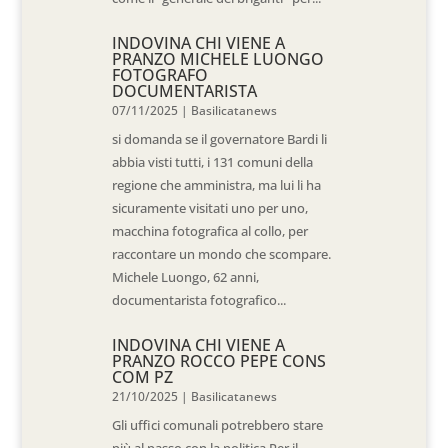
INDOVINA CHI VIENE A
PRANZO MICHELE LUONGO
FOTOGRAFO
DOCUMENTARISTA
07/11/2025
|
Basilicatanews
si domanda se il governatore Bardi li
abbia visti tutti, i 131 comuni della
regione che amministra, ma lui li ha
sicuramente visitati uno per uno,
macchina fotografica al collo, per
raccontare un mondo che scompare.
Michele Luongo, 62 anni,
documentarista fotografico...
INDOVINA CHI VIENE A
PRANZO ROCCO PEPE CONS
COM PZ
21/10/2025
|
Basilicatanews
Gli uffici comunali potrebbero stare
più al passo con la politica Per il