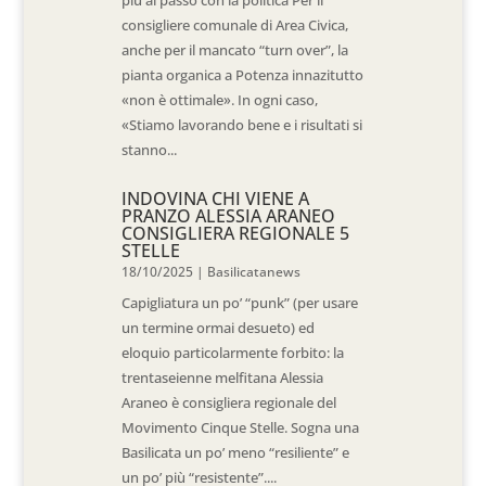
consigliere comunale di Area Civica,
anche per il mancato “turn over”, la
pianta organica a Potenza innazitutto
«non è ottimale». In ogni caso,
«Stiamo lavorando bene e i risultati si
stanno...
INDOVINA CHI VIENE A
PRANZO ALESSIA ARANEO
CONSIGLIERA REGIONALE 5
STELLE
18/10/2025
|
Basilicatanews
Capigliatura un po’ “punk” (per usare
un termine ormai desueto) ed
eloquio particolarmente forbito: la
trentaseienne melfitana Alessia
Araneo è consigliera regionale del
Movimento Cinque Stelle. Sogna una
Basilicata un po’ meno “resiliente” e
un po’ più “resistente”....