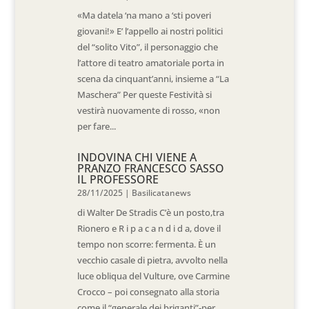
«Ma datela ‘na mano a ‘sti poveri
giovani!» E’ l’appello ai nostri politici
del “solito Vito”, il personaggio che
l’attore di teatro amatoriale porta in
scena da cinquant’anni, insieme a “La
Maschera” Per queste Festività si
vestirà nuovamente di rosso, «non
per fare...
INDOVINA CHI VIENE A
PRANZO FRANCESCO SASSO
IL PROFESSORE
28/11/2025
|
Basilicatanews
di Walter De Stradis C’è un posto,tra
Rionero e R i p a c a n d i d a, dove il
tempo non scorre: fermenta. È un
vecchio casale di pietra, avvolto nella
luce obliqua del Vulture, ove Carmine
Crocco – poi consegnato alla storia
come il “generale dei briganti”-per...