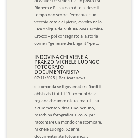
di Walter De Stradis C’è un posto,tra
Rionero e R i p a c a n d i d a, dove il
tempo non scorre: fermenta. È un
vecchio casale di pietra, avvolto nella
luce obliqua del Vulture, ove Carmine
Crocco – poi consegnato alla storia
come il “generale dei briganti”-per...
INDOVINA CHI VIENE A
PRANZO MICHELE LUONGO
FOTOGRAFO
DOCUMENTARISTA
07/11/2025
|
Basilicatanews
si domanda se il governatore Bardi li
abbia visti tutti, i 131 comuni della
regione che amministra, ma lui li ha
sicuramente visitati uno per uno,
macchina fotografica al collo, per
raccontare un mondo che scompare.
Michele Luongo, 62 anni,
documentarista fotografico...