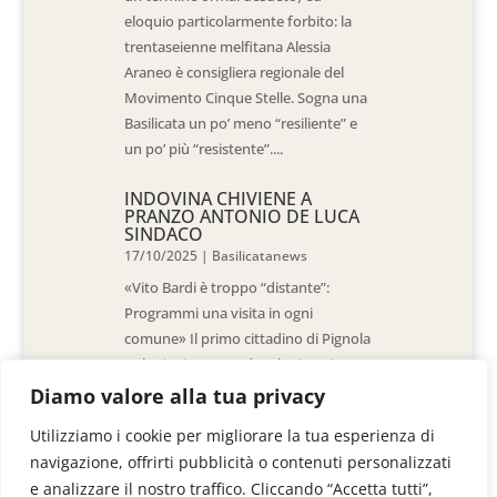
eloquio particolarmente forbito: la
trentaseienne melfitana Alessia
Araneo è consigliera regionale del
Movimento Cinque Stelle. Sogna una
Basilicata un po’ meno “resiliente” e
un po’ più “resistente”....
INDOVINA CHIVIENE A
PRANZO ANTONIO DE LUCA
SINDACO
17/10/2025
|
Basilicatanews
«Vito Bardi è troppo “distante”:
Programmi una visita in ogni
comune» Il primo cittadino di Pignola
«L’ho invitato a vedere la situazione
al Pantano, ma non è venuto. La
Diamo valore alla tua privacy
sensazione è che -come sindaci-
Utilizziamo i cookie per migliorare la tua esperienza di
siamo lasciati a noi stessi» di Walter
navigazione, offrirti pubblicità o contenuti personalizzati
De Stradis In...
e analizzare il nostro traffico. Cliccando “Accetta tutti”,