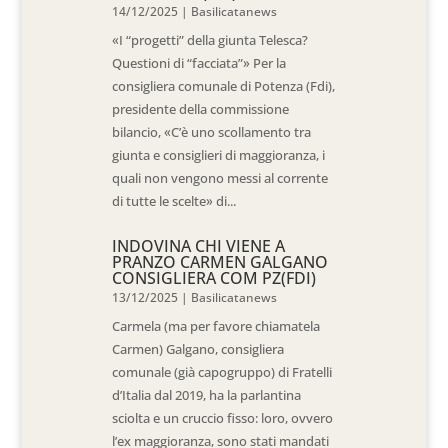
14/12/2025
|
Basilicatanews
«I “progetti” della giunta Telesca?
Questioni di “facciata”» Per la
consigliera comunale di Potenza (Fdi),
presidente della commissione
bilancio, «C’è uno scollamento tra
giunta e consiglieri di maggioranza, i
quali non vengono messi al corrente
di tutte le scelte» di...
INDOVINA CHI VIENE A
PRANZO CARMEN GALGANO
CONSIGLIERA COM PZ(FDI)
13/12/2025
|
Basilicatanews
Carmela (ma per favore chiamatela
Carmen) Galgano, consigliera
comunale (già capogruppo) di Fratelli
d’Italia dal 2019, ha la parlantina
sciolta e un cruccio fisso: loro, ovvero
l’ex maggioranza, sono stati mandati