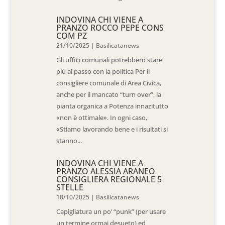
INDOVINA CHI VIENE A
PRANZO ROCCO PEPE CONS
COM PZ
21/10/2025
|
Basilicatanews
Gli uffici comunali potrebbero stare
più al passo con la politica Per il
consigliere comunale di Area Civica,
anche per il mancato “turn over”, la
pianta organica a Potenza innazitutto
«non è ottimale». In ogni caso,
«Stiamo lavorando bene e i risultati si
stanno...
INDOVINA CHI VIENE A
PRANZO ALESSIA ARANEO
CONSIGLIERA REGIONALE 5
STELLE
18/10/2025
|
Basilicatanews
Capigliatura un po’ “punk” (per usare
un termine ormai desueto) ed