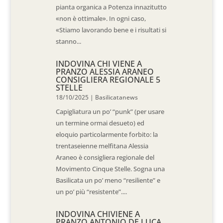
pianta organica a Potenza innazitutto
«non è ottimale». In ogni caso,
«Stiamo lavorando bene e i risultati si
stanno...
INDOVINA CHI VIENE A
PRANZO ALESSIA ARANEO
CONSIGLIERA REGIONALE 5
STELLE
18/10/2025
|
Basilicatanews
Capigliatura un po’ “punk” (per usare
un termine ormai desueto) ed
eloquio particolarmente forbito: la
trentaseienne melfitana Alessia
Araneo è consigliera regionale del
Movimento Cinque Stelle. Sogna una
Basilicata un po’ meno “resiliente” e
un po’ più “resistente”....
INDOVINA CHIVIENE A
PRANZO ANTONIO DE LUCA