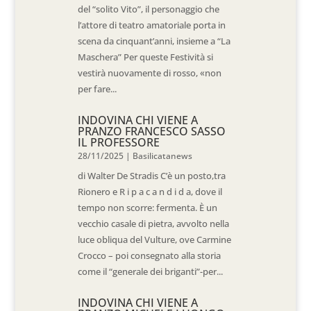
del “solito Vito”, il personaggio che
l’attore di teatro amatoriale porta in
scena da cinquant’anni, insieme a “La
Maschera” Per queste Festività si
vestirà nuovamente di rosso, «non
per fare...
INDOVINA CHI VIENE A
PRANZO FRANCESCO SASSO
IL PROFESSORE
28/11/2025
|
Basilicatanews
di Walter De Stradis C’è un posto,tra
Rionero e R i p a c a n d i d a, dove il
tempo non scorre: fermenta. È un
vecchio casale di pietra, avvolto nella
luce obliqua del Vulture, ove Carmine
Crocco – poi consegnato alla storia
come il “generale dei briganti”-per...
INDOVINA CHI VIENE A