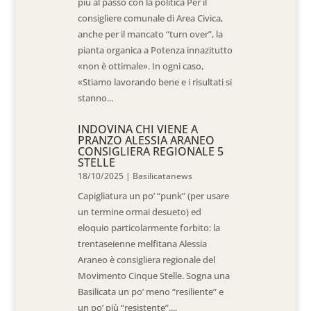
più al passo con la politica Per il
consigliere comunale di Area Civica,
anche per il mancato “turn over”, la
pianta organica a Potenza innazitutto
«non è ottimale». In ogni caso,
«Stiamo lavorando bene e i risultati si
stanno...
INDOVINA CHI VIENE A
PRANZO ALESSIA ARANEO
CONSIGLIERA REGIONALE 5
STELLE
18/10/2025
|
Basilicatanews
Capigliatura un po’ “punk” (per usare
un termine ormai desueto) ed
eloquio particolarmente forbito: la
trentaseienne melfitana Alessia
Araneo è consigliera regionale del
Movimento Cinque Stelle. Sogna una
Basilicata un po’ meno “resiliente” e
un po’ più “resistente”....