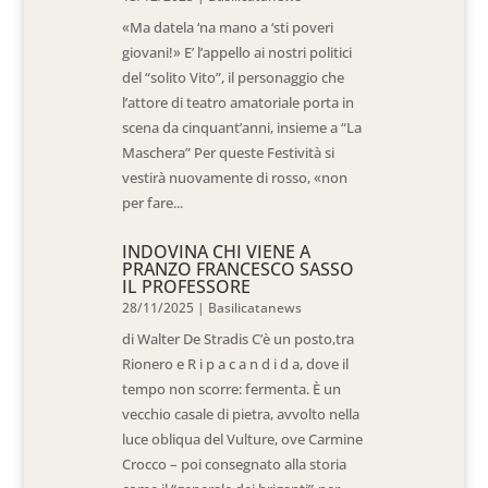
«Ma datela ‘na mano a ‘sti poveri
giovani!» E’ l’appello ai nostri politici
del “solito Vito”, il personaggio che
l’attore di teatro amatoriale porta in
scena da cinquant’anni, insieme a “La
Maschera” Per queste Festività si
vestirà nuovamente di rosso, «non
per fare...
INDOVINA CHI VIENE A
PRANZO FRANCESCO SASSO
IL PROFESSORE
28/11/2025
|
Basilicatanews
di Walter De Stradis C’è un posto,tra
Rionero e R i p a c a n d i d a, dove il
tempo non scorre: fermenta. È un
vecchio casale di pietra, avvolto nella
luce obliqua del Vulture, ove Carmine
Crocco – poi consegnato alla storia