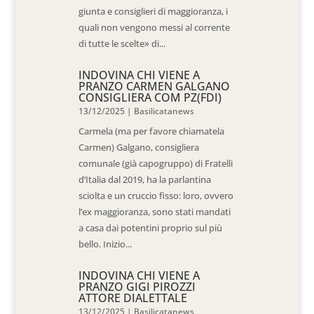
giunta e consiglieri di maggioranza, i
quali non vengono messi al corrente
di tutte le scelte» di...
INDOVINA CHI VIENE A
PRANZO CARMEN GALGANO
CONSIGLIERA COM PZ(FDI)
13/12/2025
|
Basilicatanews
Carmela (ma per favore chiamatela
Carmen) Galgano, consigliera
comunale (già capogruppo) di Fratelli
d’Italia dal 2019, ha la parlantina
sciolta e un cruccio fisso: loro, ovvero
l’ex maggioranza, sono stati mandati
a casa dai potentini proprio sul più
bello. Inizio...
INDOVINA CHI VIENE A
PRANZO GIGI PIROZZI
ATTORE DIALETTALE
13/12/2025
|
Basilicatanews