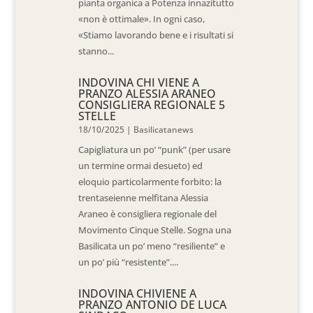
pianta organica a Potenza innazitutto
«non è ottimale». In ogni caso,
«Stiamo lavorando bene e i risultati si
stanno...
INDOVINA CHI VIENE A
PRANZO ALESSIA ARANEO
CONSIGLIERA REGIONALE 5
STELLE
18/10/2025
|
Basilicatanews
Capigliatura un po’ “punk” (per usare
un termine ormai desueto) ed
eloquio particolarmente forbito: la
trentaseienne melfitana Alessia
Araneo è consigliera regionale del
Movimento Cinque Stelle. Sogna una
Basilicata un po’ meno “resiliente” e
un po’ più “resistente”....
INDOVINA CHIVIENE A
PRANZO ANTONIO DE LUCA