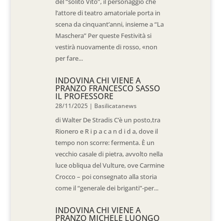
del “solito Vito”, il personaggio che
l’attore di teatro amatoriale porta in
scena da cinquant’anni, insieme a “La
Maschera” Per queste Festività si
vestirà nuovamente di rosso, «non
per fare...
INDOVINA CHI VIENE A
PRANZO FRANCESCO SASSO
IL PROFESSORE
28/11/2025
|
Basilicatanews
di Walter De Stradis C’è un posto,tra
Rionero e R i p a c a n d i d a, dove il
tempo non scorre: fermenta. È un
vecchio casale di pietra, avvolto nella
luce obliqua del Vulture, ove Carmine
Crocco – poi consegnato alla storia
come il “generale dei briganti”-per...
INDOVINA CHI VIENE A
PRANZO MICHELE LUONGO