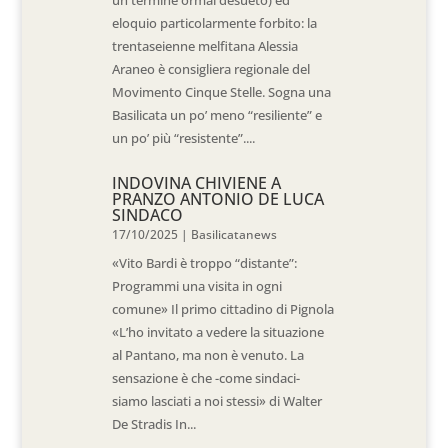
un termine ormai desueto) ed
eloquio particolarmente forbito: la
trentaseienne melfitana Alessia
Araneo è consigliera regionale del
Movimento Cinque Stelle. Sogna una
Basilicata un po’ meno “resiliente” e
un po’ più “resistente”....
INDOVINA CHIVIENE A
PRANZO ANTONIO DE LUCA
SINDACO
17/10/2025
|
Basilicatanews
«Vito Bardi è troppo “distante”:
Programmi una visita in ogni
comune» Il primo cittadino di Pignola
«L’ho invitato a vedere la situazione
al Pantano, ma non è venuto. La
sensazione è che -come sindaci-
siamo lasciati a noi stessi» di Walter
De Stradis In...