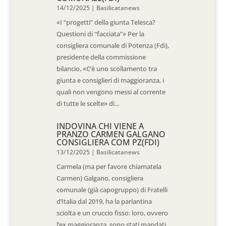
14/12/2025
|
Basilicatanews
«I “progetti” della giunta Telesca?
Questioni di “facciata”» Per la
consigliera comunale di Potenza (Fdi),
presidente della commissione
bilancio, «C’è uno scollamento tra
giunta e consiglieri di maggioranza, i
quali non vengono messi al corrente
di tutte le scelte» di...
INDOVINA CHI VIENE A
PRANZO CARMEN GALGANO
CONSIGLIERA COM PZ(FDI)
13/12/2025
|
Basilicatanews
Carmela (ma per favore chiamatela
Carmen) Galgano, consigliera
comunale (già capogruppo) di Fratelli
d’Italia dal 2019, ha la parlantina
sciolta e un cruccio fisso: loro, ovvero
l’ex maggioranza, sono stati mandati