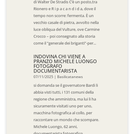
di Walter De Stradis C’è un posto,tra
Rionero e R i p a c a n d i d a, dove il
tempo non scorre: fermenta. È un
vecchio casale di pietra, avvolto nella
luce obliqua del Vulture, ove Carmine
Crocco – poi consegnato alla storia
come il “generale dei briganti”-per...
INDOVINA CHI VIENE A
PRANZO MICHELE LUONGO
FOTOGRAFO
DOCUMENTARISTA
07/11/2025
|
Basilicatanews
si domanda se il governatore Bardi li
abbia visti tutti, i 131 comuni della
regione che amministra, ma lui li ha
sicuramente visitati uno per uno,
macchina fotografica al collo, per
raccontare un mondo che scompare.
Michele Luongo, 62 anni,
documentarista fotografico...