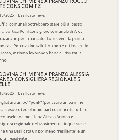
DOVINA CHI VIENE A PRANZO ROCCO
PE CONS COM PZ
10/2025
|
Basilicatanews
 uffici comunali potrebbero stare più al passo
 la politica Per il consigliere comunale di Area
ica, anche per il mancato “turn over”, la pianta
anica a Potenza innazitutto «non è ottimale». In
i caso, «Stiamo lavorando bene e i risultati si
nno...
DOVINA CHI VIENE A PRANZO ALESSIA
ANEO CONSIGLIERA REGIONALE 5
ELLE
10/2025
|
Basilicatanews
igliatura un po’ “punk” (per usare un termine
ai desueto) ed eloquio particolarmente forbito:
trentaseienne melfitana Alessia Araneo è
sigliera regionale del Movimento Cinque Stelle.
na una Basilicata un po’ meno “resiliente” e un
più “resistente”....