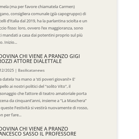
mela (ma per favore chiamatela Carmen)
gano, consigliera comunale (già capogruppo) di
telli d’Italia dal 2019, ha la parlantina sciolta e un
ccio fisso: loro, ovvero l’ex maggioranza, sono
ti mandati a casa dai potentini proprio sul più
o. Inizio...
DOVINA CHI VIENE A PRANZO GIGI
ROZZI ATTORE DIALETTALE
12/2025
|
Basilicatanews
 datela ‘na mano a ‘sti poveri giovani!» E’
pello ai nostri politici del “solito Vito”, il
sonaggio che l’attore di teatro amatoriale porta
scena da cinquant’anni, insieme a “La Maschera”
 queste Festività si vestirà nuovamente di rosso,
n per fare...
DOVINA CHI VIENE A PRANZO
ANCESCO SASSO IL PROFESSORE