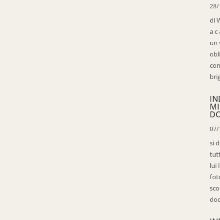
28/
di 
a c
un 
obl
con
bri
IN
MI
D
07/
si 
tut
lui
fot
sco
doc