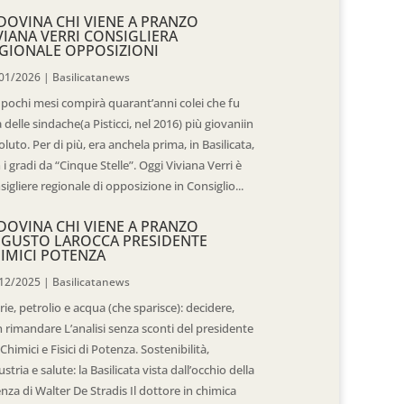
DOVINA CHI VIENE A PRANZO
VIANA VERRI CONSIGLIERA
GIONALE OPPOSIZIONI
01/2026
|
Basilicatanews
 pochi mesi compirà quarant’anni colei che fu
 delle sindache(a Pisticci, nel 2016) più giovaniin
oluto. Per di più, era anchela prima, in Basilicata,
 i gradi da “Cinque Stelle”. Oggi Viviana Verri è
sigliere regionale di opposizione in Consiglio...
DOVINA CHI VIENE A PRANZO
GUSTO LAROCCA PRESIDENTE
IMICI POTENZA
12/2025
|
Basilicatanews
rie, petrolio e acqua (che sparisce): decidere,
 rimandare L’analisi senza sconti del presidente
 Chimici e Fisici di Potenza. Sostenibilità,
ustria e salute: la Basilicata vista dall’occhio della
enza di Walter De Stradis Il dottore in chimica