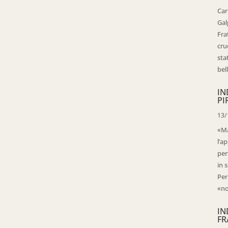
Car
Gal
Fra
cru
sta
bell
IN
PI
13/
«Ma
l’ap
per
in 
Per
«no
IN
FR