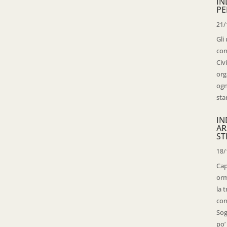
IN
PE
21/
Gli
con
Civ
org
ogn
sta
IN
AR
ST
18/
Cap
orm
la 
con
Sog
po’ 