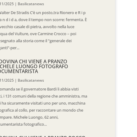
11/2025
|
Basilicatanews
Walter De Stradis C’è un posto,tra Rionero e R i p
 a n d i d a, dove il tempo non scorre: fermenta. È
vecchio casale di pietra, avvolto nella luce
iqua del Vulture, ove Carmine Crocco – poi
segnato alla storia come il “generale dei
ganti”-per...
DOVINA CHI VIENE A PRANZO
CHELE LUONGO FOTOGRAFO
OCUMENTARISTA
11/2025
|
Basilicatanews
domanda se il governatore Bardi li abbia visti
ti, i 131 comuni della regione che amministra, ma
 li ha sicuramente visitati uno per uno, macchina
ografica al collo, per raccontare un mondo che
mpare. Michele Luongo, 62 anni,
umentarista fotografico...