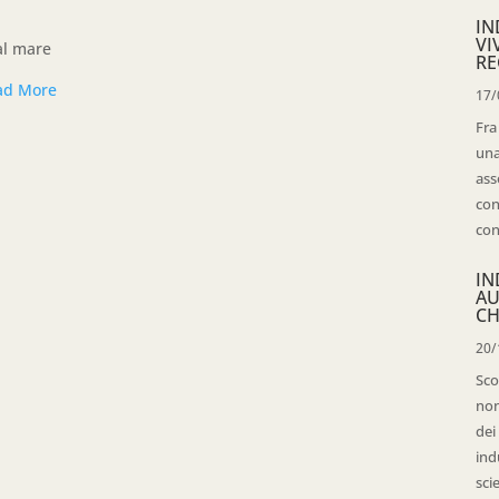
IN
VI
al mare
RE
ad More
17/
Fra
una
ass
con
con
IN
AU
CH
20/
Sco
non
dei
ind
sci