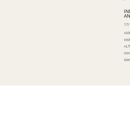
IN
AN
17/
«Vi
vis
«L’
non
sia