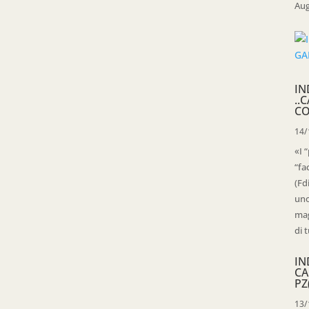
Aug
IN
..
CO
14/
«I 
“fa
(Fd
uno
mag
di t
IN
CA
PZ
13/