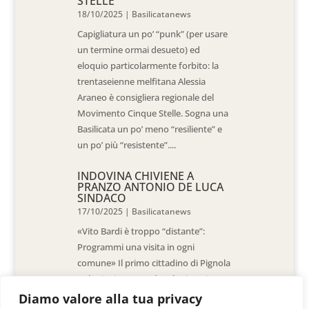
STELLE
18/10/2025
|
Basilicatanews
Capigliatura un po’ “punk” (per usare
un termine ormai desueto) ed
eloquio particolarmente forbito: la
trentaseienne melfitana Alessia
Araneo è consigliera regionale del
Movimento Cinque Stelle. Sogna una
Basilicata un po’ meno “resiliente” e
un po’ più “resistente”....
INDOVINA CHIVIENE A
PRANZO ANTONIO DE LUCA
SINDACO
17/10/2025
|
Basilicatanews
«Vito Bardi è troppo “distante”:
Programmi una visita in ogni
comune» Il primo cittadino di Pignola
«L’ho invitato a vedere la situazione
al Pantano, ma non è venuto. La
Diamo valore alla tua privacy