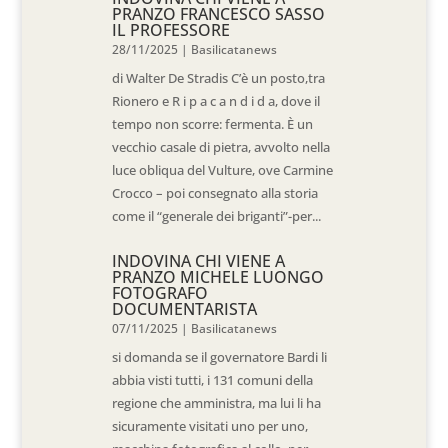
PRANZO FRANCESCO SASSO
IL PROFESSORE
28/11/2025
|
Basilicatanews
di Walter De Stradis C’è un posto,tra
Rionero e R i p a c a n d i d a, dove il
tempo non scorre: fermenta. È un
vecchio casale di pietra, avvolto nella
luce obliqua del Vulture, ove Carmine
Crocco – poi consegnato alla storia
come il “generale dei briganti”-per...
INDOVINA CHI VIENE A
PRANZO MICHELE LUONGO
FOTOGRAFO
DOCUMENTARISTA
07/11/2025
|
Basilicatanews
si domanda se il governatore Bardi li
abbia visti tutti, i 131 comuni della
regione che amministra, ma lui li ha
sicuramente visitati uno per uno,