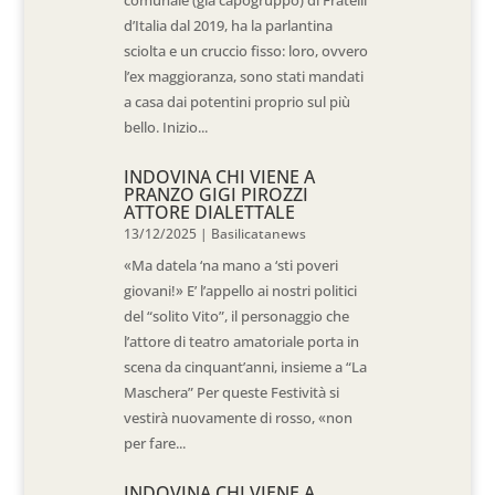
d’Italia dal 2019, ha la parlantina
sciolta e un cruccio fisso: loro, ovvero
l’ex maggioranza, sono stati mandati
a casa dai potentini proprio sul più
bello. Inizio...
INDOVINA CHI VIENE A
PRANZO GIGI PIROZZI
ATTORE DIALETTALE
13/12/2025
|
Basilicatanews
«Ma datela ‘na mano a ‘sti poveri
giovani!» E’ l’appello ai nostri politici
del “solito Vito”, il personaggio che
l’attore di teatro amatoriale porta in
scena da cinquant’anni, insieme a “La
Maschera” Per queste Festività si
vestirà nuovamente di rosso, «non
per fare...
INDOVINA CHI VIENE A