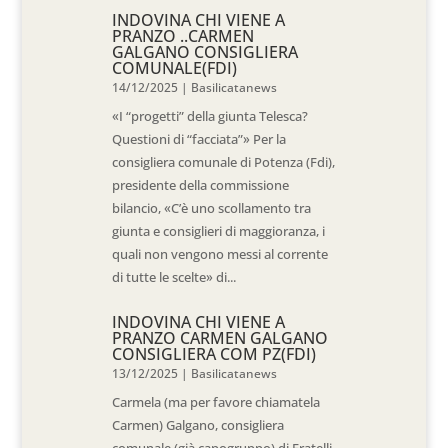
INDOVINA CHI VIENE A
PRANZO ..CARMEN
GALGANO CONSIGLIERA
COMUNALE(FDI)
14/12/2025
|
Basilicatanews
«I “progetti” della giunta Telesca?
Questioni di “facciata”» Per la
consigliera comunale di Potenza (Fdi),
presidente della commissione
bilancio, «C’è uno scollamento tra
giunta e consiglieri di maggioranza, i
quali non vengono messi al corrente
di tutte le scelte» di...
INDOVINA CHI VIENE A
PRANZO CARMEN GALGANO
CONSIGLIERA COM PZ(FDI)
13/12/2025
|
Basilicatanews
Carmela (ma per favore chiamatela
Carmen) Galgano, consigliera
comunale (già capogruppo) di Fratelli