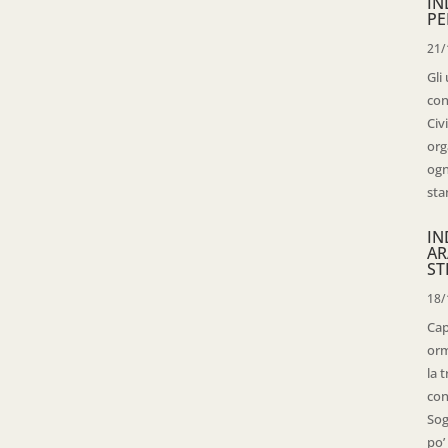
IN
PE
21/
Gli
con
Civ
org
ogn
sta
IN
AR
ST
18/
Cap
orm
la 
con
Sog
po’ 