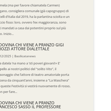
mela (ma per favore chiamatela Carmen)
gano, consigliera comunale (già capogruppo) di
telli d’Italia dal 2019, ha la parlantina sciolta e un
ccio fisso: loro, ovvero l’ex maggioranza, sono
ti mandati a casa dai potentini proprio sul più
o. Inizio...
DOVINA CHI VIENE A PRANZO GIGI
ROZZI ATTORE DIALETTALE
12/2025
|
Basilicatanews
 datela ‘na mano a ‘sti poveri giovani!» E’
pello ai nostri politici del “solito Vito”, il
sonaggio che l’attore di teatro amatoriale porta
scena da cinquant’anni, insieme a “La Maschera”
 queste Festività si vestirà nuovamente di rosso,
n per fare...
DOVINA CHI VIENE A PRANZO
ANCESCO SASSO IL PROFESSORE