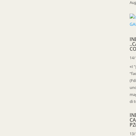
Aug
IN
..
CO
14/
«I 
“fa
(Fd
uno
mag
di t
IN
CA
PZ
13/