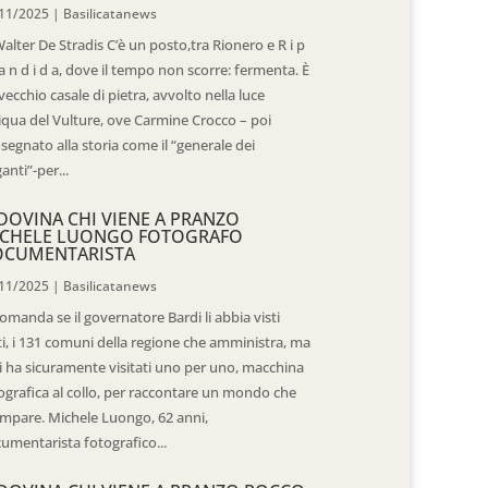
11/2025
|
Basilicatanews
Walter De Stradis C’è un posto,tra Rionero e R i p
 a n d i d a, dove il tempo non scorre: fermenta. È
vecchio casale di pietra, avvolto nella luce
iqua del Vulture, ove Carmine Crocco – poi
segnato alla storia come il “generale dei
ganti”-per...
DOVINA CHI VIENE A PRANZO
CHELE LUONGO FOTOGRAFO
OCUMENTARISTA
11/2025
|
Basilicatanews
domanda se il governatore Bardi li abbia visti
ti, i 131 comuni della regione che amministra, ma
 li ha sicuramente visitati uno per uno, macchina
ografica al collo, per raccontare un mondo che
mpare. Michele Luongo, 62 anni,
umentarista fotografico...