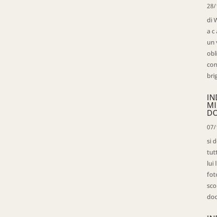
28/
di 
a c
un 
obl
con
bri
IN
MI
D
07/
si 
tut
lui
fot
sco
doc