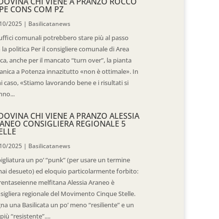
DOVINA CHI VIENE A PRANZO ROCCO
PE CONS COM PZ
10/2025
|
Basilicatanews
 uffici comunali potrebbero stare più al passo
 la politica Per il consigliere comunale di Area
ica, anche per il mancato “turn over”, la pianta
anica a Potenza innazitutto «non è ottimale». In
i caso, «Stiamo lavorando bene e i risultati si
nno...
DOVINA CHI VIENE A PRANZO ALESSIA
ANEO CONSIGLIERA REGIONALE 5
ELLE
10/2025
|
Basilicatanews
igliatura un po’ “punk” (per usare un termine
ai desueto) ed eloquio particolarmente forbito:
trentaseienne melfitana Alessia Araneo è
sigliera regionale del Movimento Cinque Stelle.
na una Basilicata un po’ meno “resiliente” e un
più “resistente”....