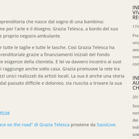
IN
VI
RE
imprenditoria che nasce dal sogno di una bambina:
17/
e per l’arte e il disegno. Grazia Telesca, a bordo del suo
Fra
o e proprio negozio ambulante.
una
r tutte le taglie e tutte le tasche. Così Grazia Telesca ha
ass
renditoriale grazie a finanziamenti iniziali del Fondo
con
 esigenze della clientela. E lei va davvero incontro ai suoi
con
e li raggiunge anche sotto casa. Grazia promuove la rete tra
ezzi unici realizzati da artisti locali. La sua è anche una storia
IN
AU
 passato difficile e doloroso, sia riuscita a trovare la sua
CH
20/
Sco
efD28
non
dei
ce on the road” di Grazia Telesca
proviene da
SassiLive
.
ind
sci