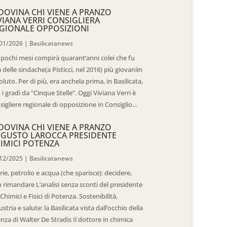
DOVINA CHI VIENE A PRANZO
VIANA VERRI CONSIGLIERA
GIONALE OPPOSIZIONI
01/2026
|
Basilicatanews
 pochi mesi compirà quarant’anni colei che fu
 delle sindache(a Pisticci, nel 2016) più giovaniin
oluto. Per di più, era anchela prima, in Basilicata,
 i gradi da “Cinque Stelle”. Oggi Viviana Verri è
sigliere regionale di opposizione in Consiglio...
DOVINA CHI VIENE A PRANZO
GUSTO LAROCCA PRESIDENTE
IMICI POTENZA
12/2025
|
Basilicatanews
rie, petrolio e acqua (che sparisce): decidere,
 rimandare L’analisi senza sconti del presidente
 Chimici e Fisici di Potenza. Sostenibilità,
ustria e salute: la Basilicata vista dall’occhio della
enza di Walter De Stradis Il dottore in chimica