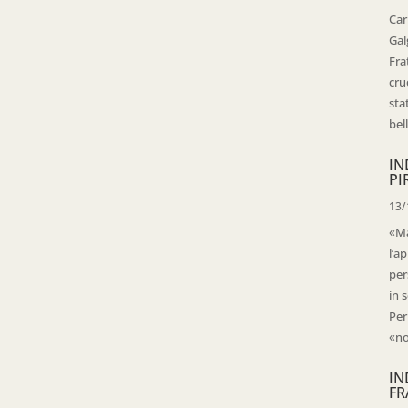
Car
Gal
Fra
cru
sta
bell
IN
PI
13/
«Ma
l’ap
per
in 
Per
«no
IN
FR