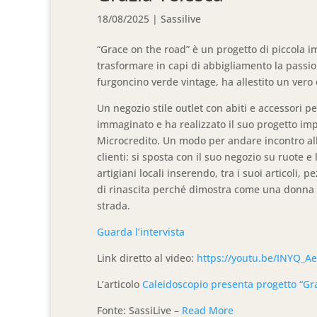
18/08/2025
|
Sassilive
“Grace on the road” è un progetto di piccola 
trasformare in capi di abbigliamento la passion
furgoncino verde vintage, ha allestito un ver
Un negozio stile outlet con abiti e accessori pe
immaginato e ha realizzato il suo progetto imp
Microcredito. Un modo per andare incontro alle
clienti: si sposta con il suo negozio su ruote 
artigiani locali inserendo, tra i suoi articoli, p
di rinascita perché dimostra come una donna dal
strada.
Guarda l’intervista
Link diretto al video:
https://youtu.be/INYQ_A
L’articolo
Caleidoscopio presenta progetto “Gra
Fonte: SassiLive –
Read More