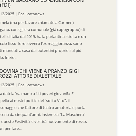
(FDI)
/12/2025
|
Basilicatanews
rmela (ma per favore chiamatela Carmen)
gano, consigliera comunale (già capogruppo) di
telli d’Italia dal 2019, ha la parlantina sciolta e un
ccio fisso: loro, ovvero l’ex maggioranza, sono
ti mandati a casa dai potentini proprio sul più
o. Inizio...
DOVINA CHI VIENE A PRANZO GIGI
ROZZI ATTORE DIALETTALE
/12/2025
|
Basilicatanews
 datela ‘na mano a ‘sti poveri giovani!» E’
ppello ai nostri politici del “solito Vito”, il
sonaggio che l’attore di teatro amatoriale porta
scena da cinquant’anni, insieme a “La Maschera”
 queste Festività si vestirà nuovamente di rosso,
n per fare...