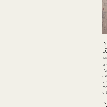
IN
..
C
14
«I 
“fa
(Fd
uno
mag
di 
IN
C