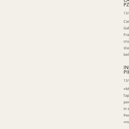
PZ
13
Ca
Gal
Fra
cru
sta
bell
IN
PI
13
«Ma
l’a
per
in 
Per
«no