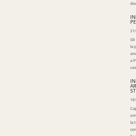
doc
IN
PE
21
Gli
la 
anc
a P
cas
IN
AR
ST
18
Cap
orm
la 
con