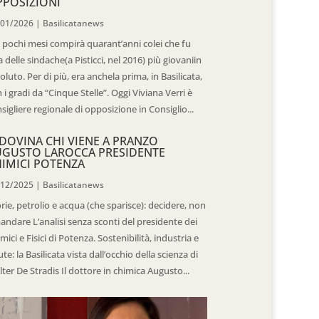
POSIZIONI
/01/2026
|
Basilicatanews
 pochi mesi compirà quarant’anni colei che fu
 delle sindache(a Pisticci, nel 2016) più giovaniin
oluto. Per di più, era anchela prima, in Basilicata,
 i gradi da “Cinque Stelle”. Oggi Viviana Verri è
sigliere regionale di opposizione in Consiglio...
DOVINA CHI VIENE A PRANZO
UGUSTO LAROCCA PRESIDENTE
IMICI POTENZA
/12/2025
|
Basilicatanews
rie, petrolio e acqua (che sparisce): decidere, non
andare L’analisi senza sconti del presidente dei
mici e Fisici di Potenza. Sostenibilità, industria e
ute: la Basilicata vista dall’occhio della scienza di
ter De Stradis Il dottore in chimica Augusto...