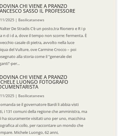
DOVINA CHI VIENE A PRANZO
ANCESCO SASSO IL PROFESSORE
/11/2025
|
Basilicatanews
Walter De Stradis C’è un posto,tra Rionero e R i p
 a n d i d a, dove il tempo non scorre: fermenta. È
vecchio casale di pietra, avvolto nella luce
iqua del Vulture, ove Carmine Crocco – poi
segnato alla storia come il “generale dei
ganti”-per...
DOVINA CHI VIENE A PRANZO
ICHELE LUONGO FOTOGRAFO
OCUMENTARISTA
/11/2025
|
Basilicatanews
domanda se il governatore Bardi li abbia visti
ti, i 131 comuni della regione che amministra, ma
 li ha sicuramente visitati uno per uno, macchina
ografica al collo, per raccontare un mondo che
mpare. Michele Luongo, 62 anni,