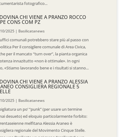
umentarista fotografico...
DOVINA CHI VIENE A PRANZO ROCCO
PE CONS COM PZ
/10/2025
|
Basilicatanews
 uffici comunali potrebbero stare più al passo con
politica Per il consigliere comunale di Area Civica,
he per il mancato “turn over”, la pianta organica
otenza innazitutto «non è ottimale». In ogni
o, «Stiamo lavorando bene e i risultati si stanno...
DOVINA CHI VIENE A PRANZO ALESSIA
ANEO CONSIGLIERA REGIONALE 5
ELLE
/10/2025
|
Basilicatanews
igliatura un po’ “punk” (per usare un termine
ai desueto) ed eloquio particolarmente forbito:
trentaseienne melfitana Alessia Araneo è
sigliera regionale del Movimento Cinque Stelle.