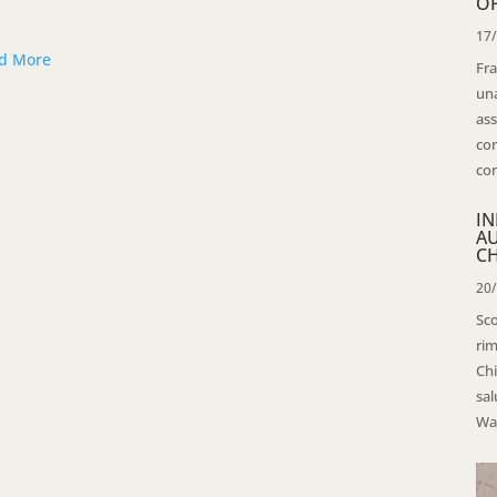
OP
17
d More
Fra
una
ass
con
con
IN
A
CH
20
Sco
rim
Chi
sal
Wal