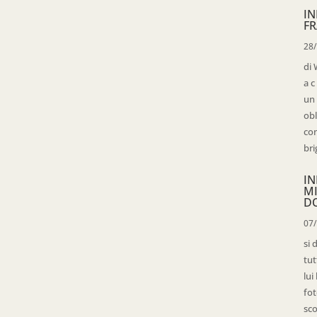
IN
FR
28
di 
a c
un 
obl
con
bri
IN
M
D
07
si 
tut
lui
fot
sco