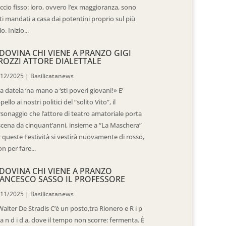
ccio fisso: loro, ovvero l’ex maggioranza, sono
ti mandati a casa dai potentini proprio sul più
o. Inizio...
DOVINA CHI VIENE A PRANZO GIGI
ROZZI ATTORE DIALETTALE
/12/2025
|
Basilicatanews
 datela ‘na mano a ‘sti poveri giovani!» E’
ppello ai nostri politici del “solito Vito”, il
sonaggio che l’attore di teatro amatoriale porta
scena da cinquant’anni, insieme a “La Maschera”
 queste Festività si vestirà nuovamente di rosso,
n per fare...
DOVINA CHI VIENE A PRANZO
ANCESCO SASSO IL PROFESSORE
/11/2025
|
Basilicatanews
Walter De Stradis C’è un posto,tra Rionero e R i p
 a n d i d a, dove il tempo non scorre: fermenta. È