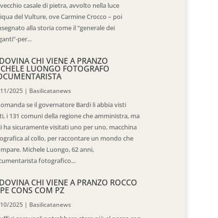
vecchio casale di pietra, avvolto nella luce
iqua del Vulture, ove Carmine Crocco – poi
segnato alla storia come il “generale dei
ganti”-per...
DOVINA CHI VIENE A PRANZO
ICHELE LUONGO FOTOGRAFO
OCUMENTARISTA
/11/2025
|
Basilicatanews
domanda se il governatore Bardi li abbia visti
ti, i 131 comuni della regione che amministra, ma
 li ha sicuramente visitati uno per uno, macchina
ografica al collo, per raccontare un mondo che
mpare. Michele Luongo, 62 anni,
umentarista fotografico...
DOVINA CHI VIENE A PRANZO ROCCO
PE CONS COM PZ
/10/2025
|
Basilicatanews