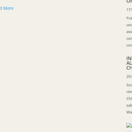
OP
d More
17
Fra
una
ass
con
con
IN
A
CH
20
Sco
rim
Chi
sal
Wal