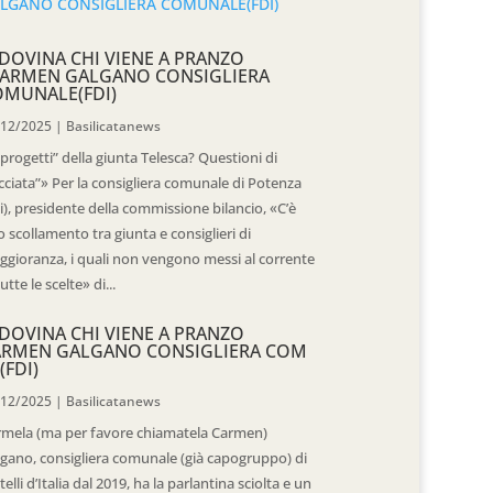
DOVINA CHI VIENE A PRANZO
CARMEN GALGANO CONSIGLIERA
OMUNALE(FDI)
/12/2025
|
Basilicatanews
“progetti” della giunta Telesca? Questioni di
cciata”» Per la consigliera comunale di Potenza
i), presidente della commissione bilancio, «C’è
 scollamento tra giunta e consiglieri di
gioranza, i quali non vengono messi al corrente
tutte le scelte» di...
DOVINA CHI VIENE A PRANZO
ARMEN GALGANO CONSIGLIERA COM
(FDI)
/12/2025
|
Basilicatanews
rmela (ma per favore chiamatela Carmen)
gano, consigliera comunale (già capogruppo) di
telli d’Italia dal 2019, ha la parlantina sciolta e un