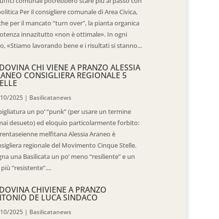
 uffici comunali potrebbero stare più al passo con
politica Per il consigliere comunale di Area Civica,
he per il mancato “turn over”, la pianta organica
otenza innazitutto «non è ottimale». In ogni
o, «Stiamo lavorando bene e i risultati si stanno...
DOVINA CHI VIENE A PRANZO ALESSIA
ANEO CONSIGLIERA REGIONALE 5
ELLE
/10/2025
|
Basilicatanews
igliatura un po’ “punk” (per usare un termine
ai desueto) ed eloquio particolarmente forbito:
trentaseienne melfitana Alessia Araneo è
sigliera regionale del Movimento Cinque Stelle.
na una Basilicata un po’ meno “resiliente” e un
 più “resistente”....
DOVINA CHIVIENE A PRANZO
TONIO DE LUCA SINDACO
/10/2025
|
Basilicatanews