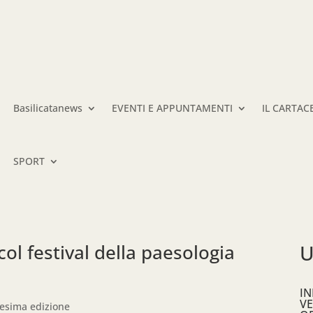
Basilicatanews
EVENTI E APPUNTAMENTI
IL CARTAC
SPORT
col festival della paesologia
U
IN
VE
cesima edizione