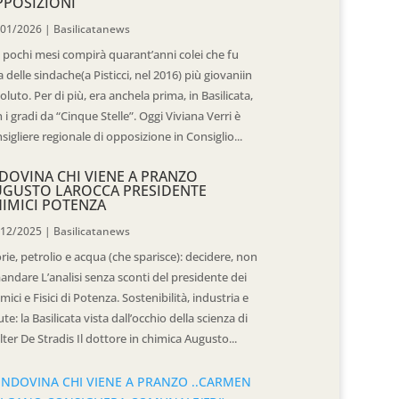
POSIZIONI
/01/2026
|
Basilicatanews
 pochi mesi compirà quarant’anni colei che fu
 delle sindache(a Pisticci, nel 2016) più giovaniin
oluto. Per di più, era anchela prima, in Basilicata,
 i gradi da “Cinque Stelle”. Oggi Viviana Verri è
sigliere regionale di opposizione in Consiglio...
DOVINA CHI VIENE A PRANZO
UGUSTO LAROCCA PRESIDENTE
IMICI POTENZA
/12/2025
|
Basilicatanews
rie, petrolio e acqua (che sparisce): decidere, non
andare L’analisi senza sconti del presidente dei
mici e Fisici di Potenza. Sostenibilità, industria e
ute: la Basilicata vista dall’occhio della scienza di
ter De Stradis Il dottore in chimica Augusto...