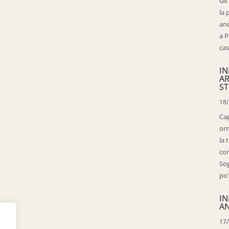
Gli
la 
anc
a P
cas
IN
AR
ST
18
Cap
orm
la 
con
Sog
po’
IN
AN
17