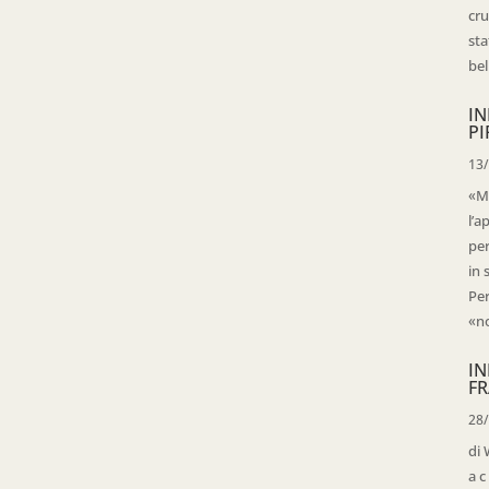
cru
sta
bell
IN
PI
13
«Ma
l’a
per
in 
Per
«no
IN
FR
28
di 
a c