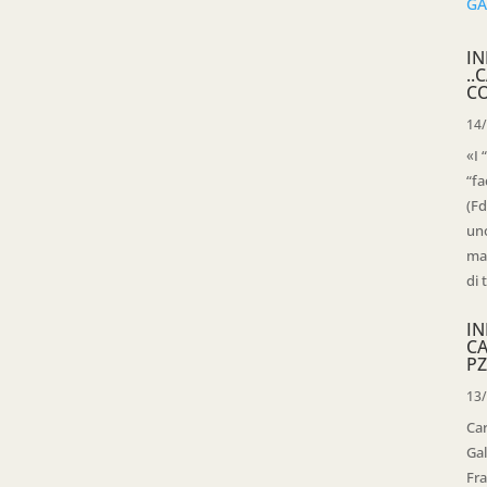
IN
..
C
14
«I 
“fa
(Fd
uno
mag
di 
IN
C
PZ
13
Ca
Gal
Fra