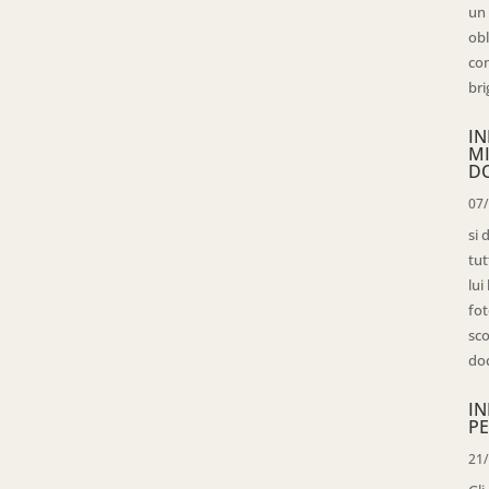
un 
obl
con
bri
IN
M
D
07
si 
tut
lui
fot
sco
doc
IN
PE
21