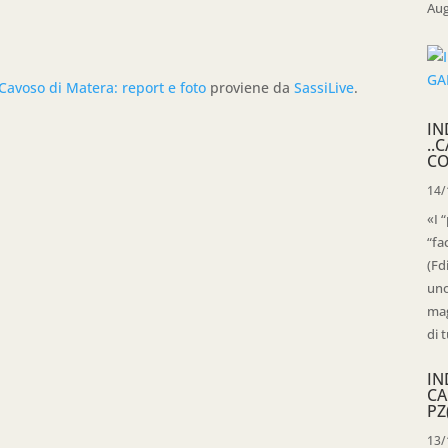
Aug
 Cavoso di Matera: report e foto
proviene da
SassiLive
.
IN
..
CO
14/
«I 
“fa
(Fd
uno
mag
di t
IN
CA
PZ
13/