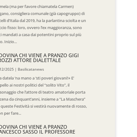
mela (ma per favore chiamatela Carmen)
gano, consigliera comunale (già capogruppo) di
telli d’Italia dal 2019, ha la parlantina sciolta e un
ccio fisso: loro, ovvero l’ex maggioranza, sono
ti mandati a casa dai potentini proprio sul più
o. Inizio...
DOVINA CHI VIENE A PRANZO GIGI
ROZZI ATTORE DIALETTALE
12/2025
|
Basilicatanews
 datela ‘na mano a ‘sti poveri giovani!» E’
pello ai nostri politici del “solito Vito”, il
sonaggio che l’attore di teatro amatoriale porta
scena da cinquant’anni, insieme a “La Maschera”
 queste Festività si vestirà nuovamente di rosso,
n per fare...
DOVINA CHI VIENE A PRANZO
ANCESCO SASSO IL PROFESSORE