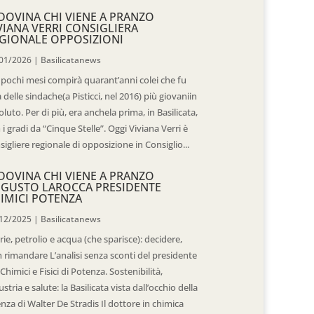
DOVINA CHI VIENE A PRANZO
VIANA VERRI CONSIGLIERA
GIONALE OPPOSIZIONI
01/2026
|
Basilicatanews
 pochi mesi compirà quarant’anni colei che fu
 delle sindache(a Pisticci, nel 2016) più giovaniin
oluto. Per di più, era anchela prima, in Basilicata,
 i gradi da “Cinque Stelle”. Oggi Viviana Verri è
sigliere regionale di opposizione in Consiglio...
DOVINA CHI VIENE A PRANZO
GUSTO LAROCCA PRESIDENTE
IMICI POTENZA
12/2025
|
Basilicatanews
rie, petrolio e acqua (che sparisce): decidere,
 rimandare L’analisi senza sconti del presidente
 Chimici e Fisici di Potenza. Sostenibilità,
ustria e salute: la Basilicata vista dall’occhio della
enza di Walter De Stradis Il dottore in chimica