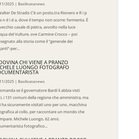
11/2025
|
Basilicatanews
Walter De Stradis C’è un posto,tra Rionero e R i p
 a n d i d a, dove il tempo non scorre: fermenta. È
vecchio casale di pietra, avvolto nella luce
iqua del Vulture, ove Carmine Crocco – poi
segnato alla storia come il “generale dei
ganti”-per...
DOVINA CHI VIENE A PRANZO
CHELE LUONGO FOTOGRAFO
OCUMENTARISTA
11/2025
|
Basilicatanews
domanda se il governatore Bardi li abbia visti
ti, i 131 comuni della regione che amministra, ma
 li ha sicuramente visitati uno per uno, macchina
ografica al collo, per raccontare un mondo che
mpare. Michele Luongo, 62 anni,
umentarista fotografico...