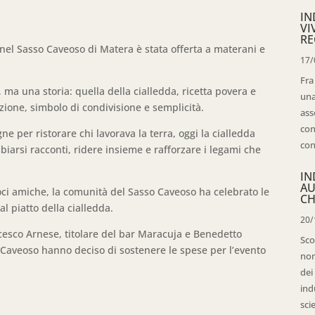
IN
VI
RE
nel Sasso Caveoso di Matera è stata offerta a materani e
17/
Fra
 ma una storia: quella della cialledda, ricetta povera e
una
one, simbolo di condivisione e semplicità.
ass
con
 per ristorare chi lavorava la terra, oggi la cialledda
con
mbiarsi racconti, ridere insieme e rafforzare i legami che
IN
AU
voci amiche, la comunità del Sasso Caveoso ha celebrato le
CH
al piatto della cialledda.
20/
cesco Arnese, titolare del bar Maracuja e Benedetto
Sco
Caveoso hanno deciso di sostenere le spese per l’evento
non
dei
ind
sci