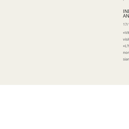
IN
AN
17/
«Vi
vis
«L’
non
sia