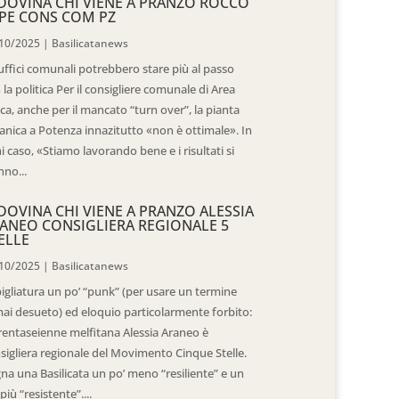
DOVINA CHI VIENE A PRANZO ROCCO
PE CONS COM PZ
10/2025
|
Basilicatanews
 uffici comunali potrebbero stare più al passo
 la politica Per il consigliere comunale di Area
ica, anche per il mancato “turn over”, la pianta
anica a Potenza innazitutto «non è ottimale». In
i caso, «Stiamo lavorando bene e i risultati si
nno...
DOVINA CHI VIENE A PRANZO ALESSIA
ANEO CONSIGLIERA REGIONALE 5
ELLE
10/2025
|
Basilicatanews
igliatura un po’ “punk” (per usare un termine
ai desueto) ed eloquio particolarmente forbito:
trentaseienne melfitana Alessia Araneo è
sigliera regionale del Movimento Cinque Stelle.
na una Basilicata un po’ meno “resiliente” e un
più “resistente”....