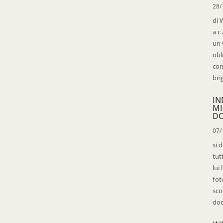
28/
di 
a c
un 
obl
con
bri
IN
MI
D
07/
si 
tut
lui
fot
sco
doc