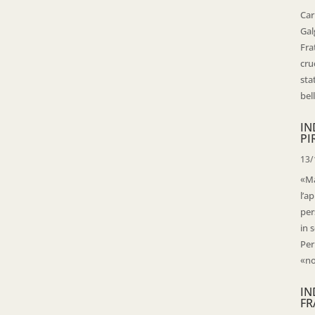
Car
Gal
Fra
cru
sta
bell
IN
PI
13/
«Ma
l’ap
per
in 
Per
«no
IN
FR