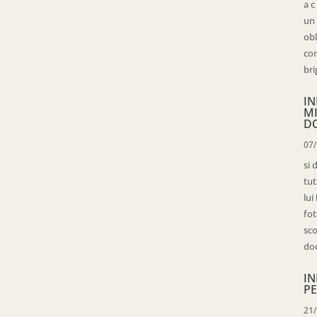
a c
un 
obl
con
bri
IN
M
D
07
si 
tut
lui
fot
sco
doc
IN
PE
21