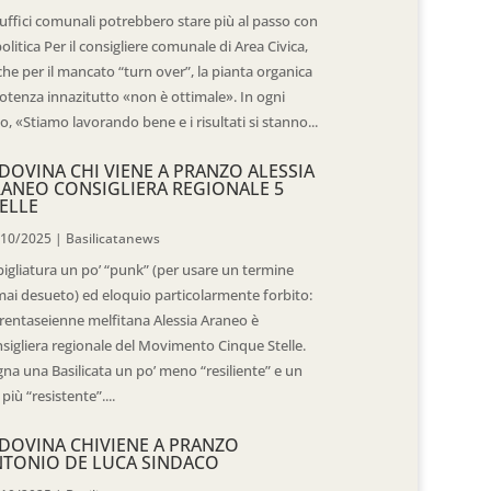
 uffici comunali potrebbero stare più al passo con
politica Per il consigliere comunale di Area Civica,
he per il mancato “turn over”, la pianta organica
otenza innazitutto «non è ottimale». In ogni
o, «Stiamo lavorando bene e i risultati si stanno...
DOVINA CHI VIENE A PRANZO ALESSIA
ANEO CONSIGLIERA REGIONALE 5
ELLE
/10/2025
|
Basilicatanews
igliatura un po’ “punk” (per usare un termine
ai desueto) ed eloquio particolarmente forbito:
trentaseienne melfitana Alessia Araneo è
sigliera regionale del Movimento Cinque Stelle.
na una Basilicata un po’ meno “resiliente” e un
 più “resistente”....
DOVINA CHIVIENE A PRANZO
TONIO DE LUCA SINDACO