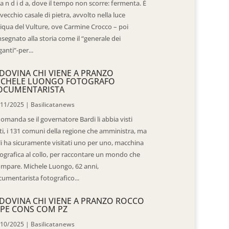
 a n d i d a, dove il tempo non scorre: fermenta. È
vecchio casale di pietra, avvolto nella luce
iqua del Vulture, ove Carmine Crocco – poi
segnato alla storia come il “generale dei
ganti”-per...
DOVINA CHI VIENE A PRANZO
ICHELE LUONGO FOTOGRAFO
OCUMENTARISTA
/11/2025
|
Basilicatanews
domanda se il governatore Bardi li abbia visti
ti, i 131 comuni della regione che amministra, ma
 li ha sicuramente visitati uno per uno, macchina
ografica al collo, per raccontare un mondo che
mpare. Michele Luongo, 62 anni,
umentarista fotografico...
DOVINA CHI VIENE A PRANZO ROCCO
PE CONS COM PZ
/10/2025
|
Basilicatanews