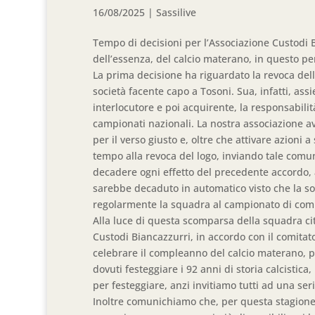
16/08/2025
|
Sassilive
Tempo di decisioni per l’Associazione Custodi B
dell’essenza, del calcio materano, in questo p
La prima decisione ha riguardato la revoca della
società facente capo a Tosoni. Sua, infatti, as
interlocutore e poi acquirente, la responsabili
campionati nazionali. La nostra associazione 
per il verso giusto e, oltre che attivare azioni 
tempo alla revoca del logo, inviando tale comun
decadere ogni effetto del precedente accordo, a
sarebbe decaduto in automatico visto che la so
regolarmente la squadra al campionato di com
Alla luce di questa scomparsa della squadra ci
Custodi Biancazzurri, in accordo con il comitat
celebrare il compleanno del calcio materano, pr
dovuti festeggiare i 92 anni di storia calcistica
per festeggiare, anzi invitiamo tutti ad una ser
Inoltre comunichiamo che, per questa stagione s