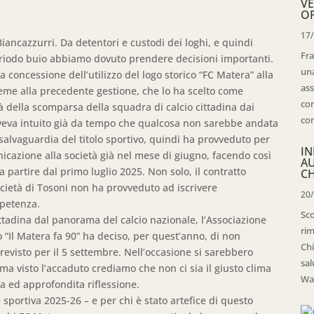
VE
OP
17
iancazzurri. Da detentori e custodi dei loghi, e quindi
Fra
eriodo buio abbiamo dovuto prendere decisioni importanti.
una
 concessione dell’utilizzo del logo storico “FC Matera” alla
ass
sieme alla precedente gestione, che lo ha scelto come
con
tà della scomparsa della squadra di calcio cittadina dai
con
aveva intuito già da tempo che qualcosa non sarebbe andata
a salvaguardia del titolo sportivo, quindi ha provveduto per
IN
icazione alla società già nel mese di giugno, facendo così
A
 partire dal primo luglio 2025. Non solo, il contratto
CH
cietà di Tosoni non ha provveduto ad iscrivere
20
petenza.
Sco
ttadina dal panorama del calcio nazionale, l’Associazione
rim
o “Il Matera fa 90” ha deciso, per quest’anno, di non
Chi
evisto per il 5 settembre. Nell’occasione si sarebbero
sal
, ma visto l’accaduto crediamo che non ci sia il giusto clima
Wal
ia ed approfondita riflessione.
portiva 2025-26 – e per chi è stato artefice di questo