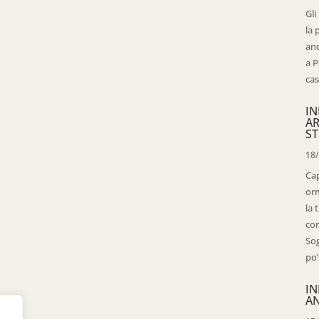
Gli
la 
anc
a P
cas
IN
AR
ST
18
Cap
orm
la 
con
Sog
po’
IN
AN