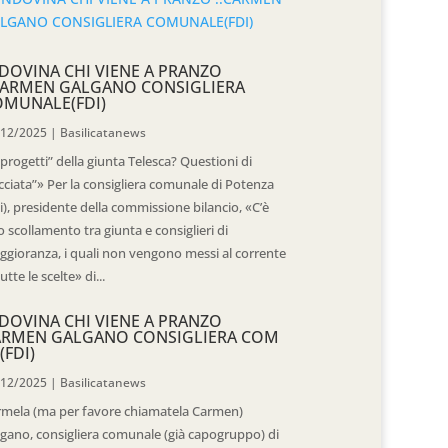
DOVINA CHI VIENE A PRANZO
CARMEN GALGANO CONSIGLIERA
OMUNALE(FDI)
/12/2025
|
Basilicatanews
“progetti” della giunta Telesca? Questioni di
cciata”» Per la consigliera comunale di Potenza
i), presidente della commissione bilancio, «C’è
 scollamento tra giunta e consiglieri di
gioranza, i quali non vengono messi al corrente
tutte le scelte» di...
DOVINA CHI VIENE A PRANZO
ARMEN GALGANO CONSIGLIERA COM
(FDI)
/12/2025
|
Basilicatanews
rmela (ma per favore chiamatela Carmen)
gano, consigliera comunale (già capogruppo) di