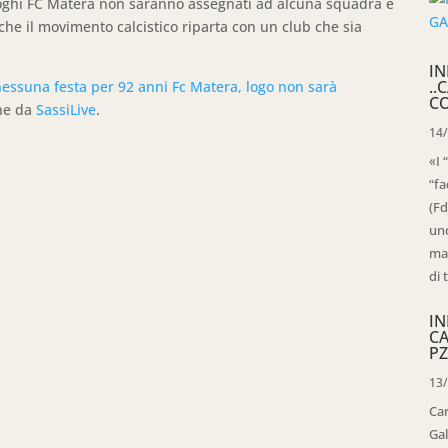
 loghi FC Matera non saranno assegnati ad alcuna squadra e
 che il movimento calcistico riparta con un club che sia
IN
..
nessuna festa per 92 anni Fc Matera, logo non sarà
C
ne da
SassiLive
.
14
«I 
“fa
(Fd
uno
mag
di 
IN
C
PZ
13
Ca
Gal