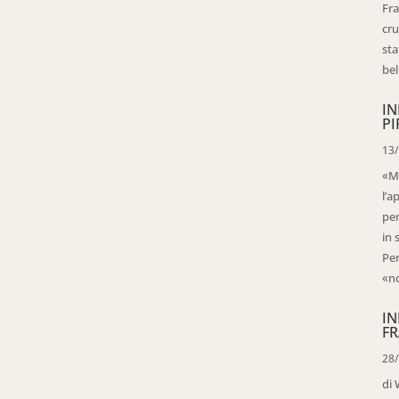
Fra
cru
sta
bell
IN
PI
13
«Ma
l’a
per
in 
Per
«no
IN
FR
28
di 