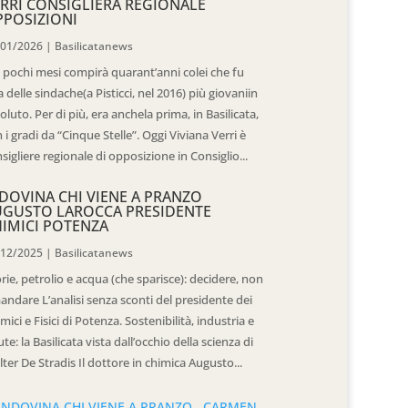
RRI CONSIGLIERA REGIONALE
POSIZIONI
/01/2026
|
Basilicatanews
 pochi mesi compirà quarant’anni colei che fu
 delle sindache(a Pisticci, nel 2016) più giovaniin
oluto. Per di più, era anchela prima, in Basilicata,
 i gradi da “Cinque Stelle”. Oggi Viviana Verri è
sigliere regionale di opposizione in Consiglio...
DOVINA CHI VIENE A PRANZO
UGUSTO LAROCCA PRESIDENTE
IMICI POTENZA
/12/2025
|
Basilicatanews
rie, petrolio e acqua (che sparisce): decidere, non
andare L’analisi senza sconti del presidente dei
mici e Fisici di Potenza. Sostenibilità, industria e
ute: la Basilicata vista dall’occhio della scienza di
ter De Stradis Il dottore in chimica Augusto...