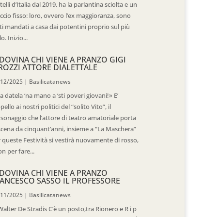
telli d’Italia dal 2019, ha la parlantina sciolta e un
ccio fisso: loro, ovvero l’ex maggioranza, sono
ti mandati a casa dai potentini proprio sul più
o. Inizio...
DOVINA CHI VIENE A PRANZO GIGI
ROZZI ATTORE DIALETTALE
/12/2025
|
Basilicatanews
 datela ‘na mano a ‘sti poveri giovani!» E’
ppello ai nostri politici del “solito Vito”, il
sonaggio che l’attore di teatro amatoriale porta
scena da cinquant’anni, insieme a “La Maschera”
 queste Festività si vestirà nuovamente di rosso,
n per fare...
DOVINA CHI VIENE A PRANZO
ANCESCO SASSO IL PROFESSORE
/11/2025
|
Basilicatanews
Walter De Stradis C’è un posto,tra Rionero e R i p