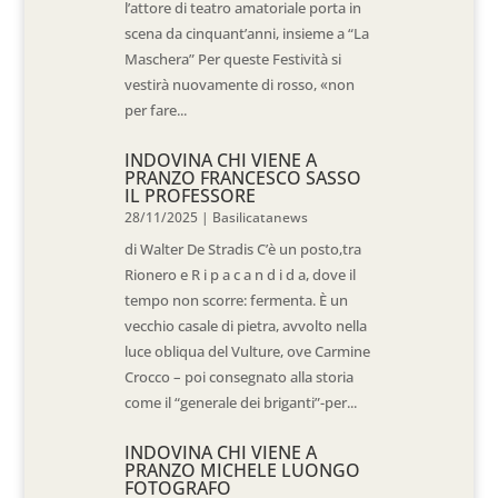
l’attore di teatro amatoriale porta in
scena da cinquant’anni, insieme a “La
Maschera” Per queste Festività si
vestirà nuovamente di rosso, «non
per fare...
INDOVINA CHI VIENE A
PRANZO FRANCESCO SASSO
IL PROFESSORE
28/11/2025
|
Basilicatanews
di Walter De Stradis C’è un posto,tra
Rionero e R i p a c a n d i d a, dove il
tempo non scorre: fermenta. È un
vecchio casale di pietra, avvolto nella
luce obliqua del Vulture, ove Carmine
Crocco – poi consegnato alla storia
come il “generale dei briganti”-per...
INDOVINA CHI VIENE A
PRANZO MICHELE LUONGO
FOTOGRAFO