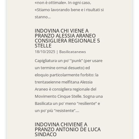
«non è ottimale». In ogni caso,
«Stiamo lavorando bene e i risultati si
stanno...
INDOVINA CHI VIENE A
PRANZO ALESSIA ARANEO
CONSIGLIERA REGIONALE 5
STELLE
18/10/2025
|
Basilicatanews
Capigliatura un po’ “punk” (per usare
un termine ormai desueto) ed
eloquio particolarmente forbito: la
trentaseienne melfitana Alessia
Araneo è consigliera regionale del
Movimento Cinque Stelle. Sogna una
Basilicata un po’ meno “resiliente” e
un po’ più “resistente”....
INDOVINA CHIVIENE A
PRANZO ANTONIO DE LUCA
SINDACO