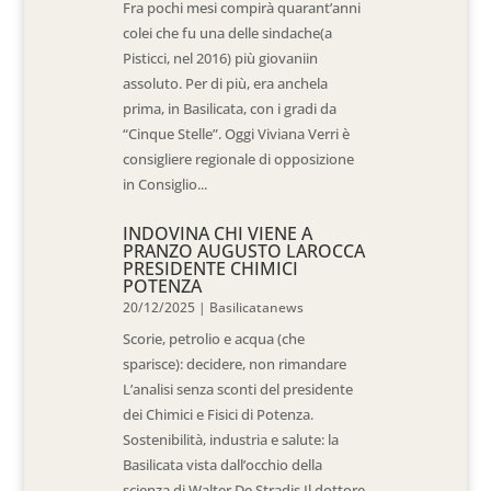
Fra pochi mesi compirà quarant’anni
colei che fu una delle sindache(a
Pisticci, nel 2016) più giovaniin
assoluto. Per di più, era anchela
prima, in Basilicata, con i gradi da
“Cinque Stelle”. Oggi Viviana Verri è
consigliere regionale di opposizione
in Consiglio...
INDOVINA CHI VIENE A
PRANZO AUGUSTO LAROCCA
PRESIDENTE CHIMICI
POTENZA
20/12/2025
|
Basilicatanews
Scorie, petrolio e acqua (che
sparisce): decidere, non rimandare
L’analisi senza sconti del presidente
dei Chimici e Fisici di Potenza.
Sostenibilità, industria e salute: la
Basilicata vista dall’occhio della
scienza di Walter De Stradis Il dottore