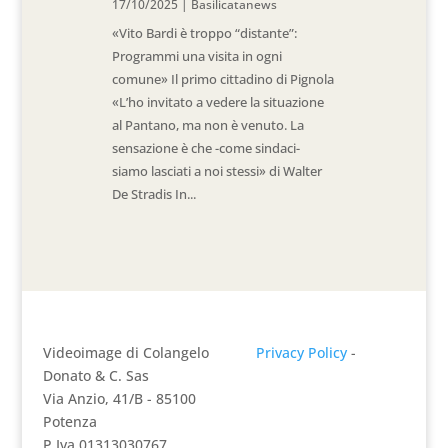
17/10/2025
|
Basilicatanews
«Vito Bardi è troppo “distante”:
Programmi una visita in ogni
comune» Il primo cittadino di Pignola
«L’ho invitato a vedere la situazione
al Pantano, ma non è venuto. La
sensazione è che -come sindaci-
siamo lasciati a noi stessi» di Walter
De Stradis In...
Videoimage di Colangelo
Privacy Policy
-
Donato & C. Sas
Via Anzio, 41/B - 85100
Potenza
P.Iva 01313030767