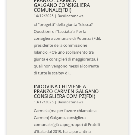
PRANZO ..CARMEN
GALGANO CONSIGLIERA
COMUNALE(FDI)
14/12/2025
|
Basilicatanews
«I “progetti” della giunta Telesca?
Questioni di “facciata”» Per la
consigliera comunale di Potenza (Fdi),
presidente della commissione
bilancio, «C’è uno scollamento tra
giunta e consiglieri di maggioranza, i
quali non vengono messi al corrente
di tutte le scelte» di...
INDOVINA CHI VIENE A
PRANZO CARMEN GALGANO
CONSIGLIERA COM PZ(FDI)
13/12/2025
|
Basilicatanews
Carmela (ma per favore chiamatela
Carmen) Galgano, consigliera
comunale (già capogruppo) di Fratelli
d’Italia dal 2019, ha la parlantina