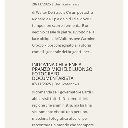
28/11/2025
|
Basilicatanews
di Walter De Stradis C’è un posto,tra
Rionero e R i p a c a n d i d a, dove il
tempo non scorre: fermenta. È un
vecchio casale di pietra, avvolto nella
luce obliqua del Vulture, ove Carmine
Crocco – poi consegnato alla storia
come il “generale dei briganti”-per...
INDOVINA CHI VIENE A
PRANZO MICHELE LUONGO
FOTOGRAFO
DOCUMENTARISTA
07/11/2025
|
Basilicatanews
si domanda se il governatore Bardi li
abbia visti tutti, i 131 comuni della
regione che amministra, ma lui li ha
sicuramente visitati uno per uno,
macchina fotografica al collo, per
raccontare un mondo che scompare.