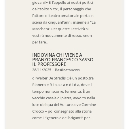
giovani!» E’ l’appello ai nostri politici
del “solito Vito”, il personaggio che
l’attore di teatro amatoriale porta in
scena da cinquant’anni, insieme a “La
Maschera” Per queste Festività si
vestirà nuovamente di rosso, «non
per fare...
INDOVINA CHI VIENE A
PRANZO FRANCESCO SASSO
IL PROFESSORE
28/11/2025
|
Basilicatanews
di Walter De Stradis C’è un posto,tra
Rionero e R i p a c a n d i d a, dove il
tempo non scorre: fermenta. È un
vecchio casale di pietra, avvolto nella
luce obliqua del Vulture, ove Carmine
Crocco – poi consegnato alla storia
come il “generale dei briganti”-per...