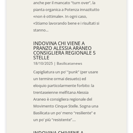
anche per il mancato “turn over”, la
pianta organica a Potenza innazitutto
«non è ottimale». In ogni caso,
«Stiamo lavorando bene e i risultati si
stanno...
INDOVINA CHI VIENE A
PRANZO ALESSIA ARANEO
CONSIGLIERA REGIONALE 5
STELLE
18/10/2025
|
Basilicatanews
Capigliatura un po’ “punk” (per usare
un termine ormai desueto) ed
eloquio particolarmente forbito: la
trentaseienne melfitana Alessia
Araneo è consigliera regionale del
Movimento Cinque Stelle. Sogna una
Basilicata un po’ meno “resiliente” e
un po’ più “resistente”....