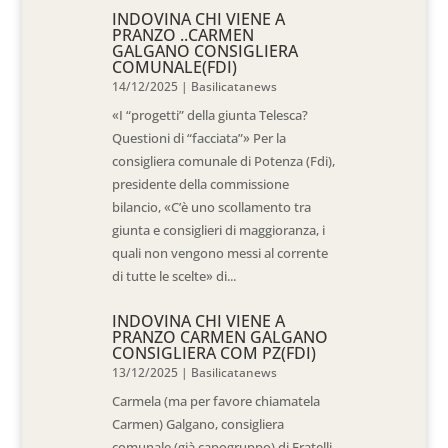
INDOVINA CHI VIENE A
PRANZO ..CARMEN
GALGANO CONSIGLIERA
COMUNALE(FDI)
14/12/2025
|
Basilicatanews
«I “progetti” della giunta Telesca?
Questioni di “facciata”» Per la
consigliera comunale di Potenza (Fdi),
presidente della commissione
bilancio, «C’è uno scollamento tra
giunta e consiglieri di maggioranza, i
quali non vengono messi al corrente
di tutte le scelte» di...
INDOVINA CHI VIENE A
PRANZO CARMEN GALGANO
CONSIGLIERA COM PZ(FDI)
13/12/2025
|
Basilicatanews
Carmela (ma per favore chiamatela
Carmen) Galgano, consigliera
comunale (già capogruppo) di Fratelli