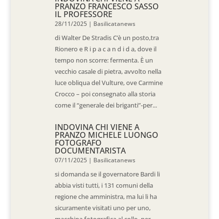
PRANZO FRANCESCO SASSO
IL PROFESSORE
28/11/2025
|
Basilicatanews
di Walter De Stradis C’è un posto,tra
Rionero e R i p a c a n d i d a, dove il
tempo non scorre: fermenta. È un
vecchio casale di pietra, avvolto nella
luce obliqua del Vulture, ove Carmine
Crocco – poi consegnato alla storia
come il “generale dei briganti”-per...
INDOVINA CHI VIENE A
PRANZO MICHELE LUONGO
FOTOGRAFO
DOCUMENTARISTA
07/11/2025
|
Basilicatanews
si domanda se il governatore Bardi li
abbia visti tutti, i 131 comuni della
regione che amministra, ma lui li ha
sicuramente visitati uno per uno,