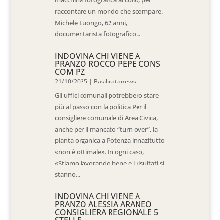
macchina fotografica al collo, per
raccontare un mondo che scompare.
Michele Luongo, 62 anni,
documentarista fotografico...
INDOVINA CHI VIENE A
PRANZO ROCCO PEPE CONS
COM PZ
21/10/2025
|
Basilicatanews
Gli uffici comunali potrebbero stare
più al passo con la politica Per il
consigliere comunale di Area Civica,
anche per il mancato “turn over”, la
pianta organica a Potenza innazitutto
«non è ottimale». In ogni caso,
«Stiamo lavorando bene e i risultati si
stanno...
INDOVINA CHI VIENE A
PRANZO ALESSIA ARANEO
CONSIGLIERA REGIONALE 5