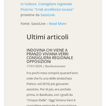
in Vulture, Consigliere regionale
Picerno: “Crob eccellenza lucana”
proviene da
SassiLive
.
Fonte: SassiLive –
Read More
Ultimi articoli
INDOVINA CHI VIENE A
PRANZO VIVIANA VERRI
CONSIGLIERA REGIONALE
OPPOSIZIONI
17/01/2026
|
Basilicatanews
Fra pochi mesi compirà quarant’anni
colei che fu una delle sindache(a
Pisticci, nel 2016) più giovaniin
assoluto. Per di più, era anchela
prima, in Basilicata, con i gradi da
“Cinque Stelle”. Oggi Viviana Verri è
consigliere regionale di opposizione