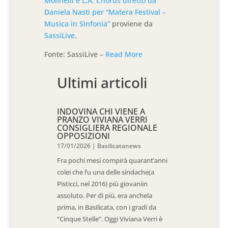
Molinelli e L.A. Chorus diretto da
Daniela Nasti per “Matera Festival –
Musica in Sinfonia”
proviene da
SassiLive
.
Fonte: SassiLive –
Read More
Ultimi articoli
INDOVINA CHI VIENE A
PRANZO VIVIANA VERRI
CONSIGLIERA REGIONALE
OPPOSIZIONI
17/01/2026
|
Basilicatanews
Fra pochi mesi compirà quarant’anni
colei che fu una delle sindache(a
Pisticci, nel 2016) più giovaniin
assoluto. Per di più, era anchela
prima, in Basilicata, con i gradi da
“Cinque Stelle”. Oggi Viviana Verri è