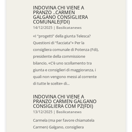
INDOVINA CHI VIENE A
PRANZO ..CARMEN
GALGANO CONSIGLIERA
COMUNALE(FDI)
14/12/2025
|
Basilicatanews
«I “progetti” della giunta Telesca?
Questioni di “facciata”» Per la
consigliera comunale di Potenza (Fdi),
presidente della commissione
bilancio, «C’è uno scollamento tra
giunta e consiglieri di maggioranza, i
quali non vengono messi al corrente
di tutte le scelte» di...
INDOVINA CHI VIENE A
PRANZO CARMEN GALGANO
CONSIGLIERA COM PZ(FDI)
13/12/2025
|
Basilicatanews
Carmela (ma per favore chiamatela
Carmen) Galgano, consigliera