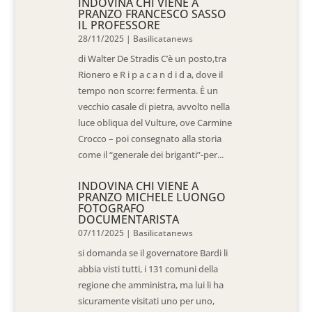
INDOVINA CHI VIENE A
PRANZO FRANCESCO SASSO
IL PROFESSORE
28/11/2025
|
Basilicatanews
di Walter De Stradis C’è un posto,tra
Rionero e R i p a c a n d i d a, dove il
tempo non scorre: fermenta. È un
vecchio casale di pietra, avvolto nella
luce obliqua del Vulture, ove Carmine
Crocco – poi consegnato alla storia
come il “generale dei briganti”-per...
INDOVINA CHI VIENE A
PRANZO MICHELE LUONGO
FOTOGRAFO
DOCUMENTARISTA
07/11/2025
|
Basilicatanews
si domanda se il governatore Bardi li
abbia visti tutti, i 131 comuni della
regione che amministra, ma lui li ha
sicuramente visitati uno per uno,