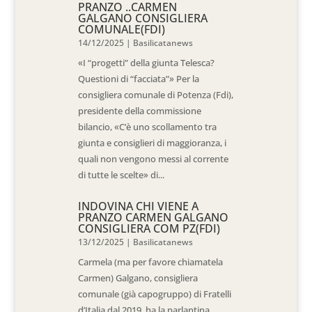
PRANZO ..CARMEN
GALGANO CONSIGLIERA
COMUNALE(FDI)
14/12/2025
|
Basilicatanews
«I “progetti” della giunta Telesca?
Questioni di “facciata”» Per la
consigliera comunale di Potenza (Fdi),
presidente della commissione
bilancio, «C’è uno scollamento tra
giunta e consiglieri di maggioranza, i
quali non vengono messi al corrente
di tutte le scelte» di...
INDOVINA CHI VIENE A
PRANZO CARMEN GALGANO
CONSIGLIERA COM PZ(FDI)
13/12/2025
|
Basilicatanews
Carmela (ma per favore chiamatela
Carmen) Galgano, consigliera
comunale (già capogruppo) di Fratelli
d’Italia dal 2019, ha la parlantina