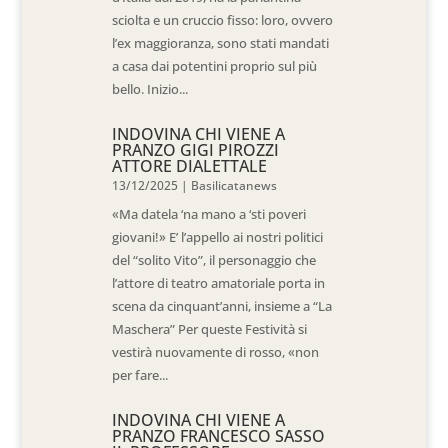
sciolta e un cruccio fisso: loro, ovvero
l’ex maggioranza, sono stati mandati
a casa dai potentini proprio sul più
bello. Inizio...
INDOVINA CHI VIENE A
PRANZO GIGI PIROZZI
ATTORE DIALETTALE
13/12/2025
|
Basilicatanews
«Ma datela ‘na mano a ‘sti poveri
giovani!» E’ l’appello ai nostri politici
del “solito Vito”, il personaggio che
l’attore di teatro amatoriale porta in
scena da cinquant’anni, insieme a “La
Maschera” Per queste Festività si
vestirà nuovamente di rosso, «non
per fare...
INDOVINA CHI VIENE A
PRANZO FRANCESCO SASSO