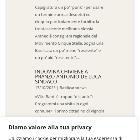
Capigliatura un po’ “punk” (per usare
un termine ormai desueto) ed
eloquio particolarmente forbito: la
trentaseienne melfitana Alessia
Araneo è consigliera regionale del
Movimento Cinque Stelle. Sogna una
Basilicata un po’ meno “resiliente” e
un po’ più “resistente”....
INDOVINA CHIVIENE A
PRANZO ANTONIO DE LUCA
SINDACO
17/10/2025
|
Basilicatanews
«Vito Bardi è troppo “distante”:
Programmi una visita in ogni
comune» Il primo cittadino di Pignola
«L’ho invitato a vedere la situazione
al Pantano, ma non è venuto. La
Diamo valore alla tua privacy
sensazione è che -come sindaci-
Utilizziamo i cookie per migliorare la tua esperienza di
siamo lasciati a noi stessi» di Walter