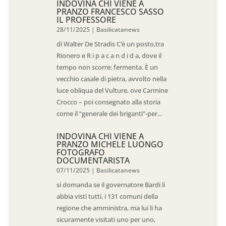
INDOVINA CHI VIENE A
PRANZO FRANCESCO SASSO
IL PROFESSORE
28/11/2025
|
Basilicatanews
di Walter De Stradis C’è un posto,tra
Rionero e R i p a c a n d i d a, dove il
tempo non scorre: fermenta. È un
vecchio casale di pietra, avvolto nella
luce obliqua del Vulture, ove Carmine
Crocco – poi consegnato alla storia
come il “generale dei briganti”-per...
INDOVINA CHI VIENE A
PRANZO MICHELE LUONGO
FOTOGRAFO
DOCUMENTARISTA
07/11/2025
|
Basilicatanews
si domanda se il governatore Bardi li
abbia visti tutti, i 131 comuni della
regione che amministra, ma lui li ha
sicuramente visitati uno per uno,