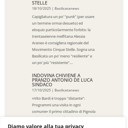
STELLE
18/10/2025
|
Basilicatanews
Capigliatura un po’ “punk” (per usare
un termine ormai desueto) ed
eloquio particolarmente forbito: la
trentaseienne melfitana Alessia
Araneo è consigliera regionale del
Movimento Cinque Stelle. Sogna una
Basilicata un po’ meno “resiliente” e
un po’ più “resistente”....
INDOVINA CHIVIENE A
PRANZO ANTONIO DE LUCA
SINDACO
17/10/2025
|
Basilicatanews
«Vito Bardi è troppo “distante”:
Programmi una visita in ogni
comune» Il primo cittadino di Pignola
«L’ho invitato a vedere la situazione
al Pantano, ma non è venuto. La
Diamo valore alla tua privacy