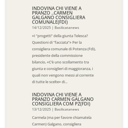
INDOVINA CHI VIENE A
PRANZO ..CARMEN
GALGANO CONSIGLIERA
COMUNALE(FDI)
14/12/2025
|
Basilicatanews
«I “progetti” della giunta Telesca?
Questioni di “facciata”» Per la
consigliera comunale di Potenza (Fdi),
presidente della commissione
bilancio, «C’è uno scollamento tra
giunta e consiglieri di maggioranza, i
quali non vengono messi al corrente
di tutte le scelte» di...
INDOVINA CHI VIENE A
PRANZO CARMEN GALGANO
CONSIGLIERA COM PZ(FDI)
13/12/2025
|
Basilicatanews
Carmela (ma per favore chiamatela
Carmen) Galgano, consigliera