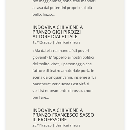
l’ex maggioranza, sono stati mandati
a casa dai potentini proprio sul più
bello. Inizio...
INDOVINA CHI VIENE A
PRANZO GIGI PIROZZI
ATTORE DIALETTALE
13/12/2025
|
Basilicatanews
«Ma datela ‘na mano a ‘sti poveri
giovani!» E’ l’appello ai nostri politici
del “solito Vito”, il personaggio che
l’attore di teatro amatoriale porta in
scena da cinquant’anni, insieme a “La
Maschera” Per queste Festività si
vestirà nuovamente di rosso, «non
per fare...
INDOVINA CHI VIENE A
PRANZO FRANCESCO SASSO
IL PROFESSORE
28/11/2025
|
Basilicatanews