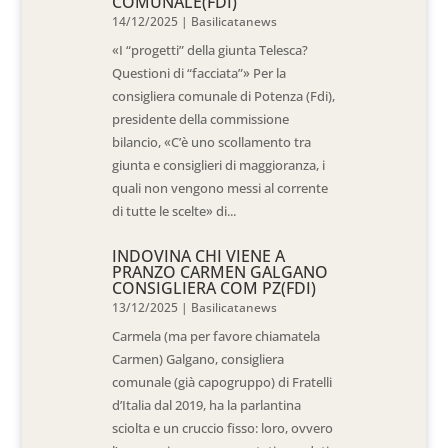
COMUNALE(FDI)
14/12/2025
|
Basilicatanews
«I “progetti” della giunta Telesca?
Questioni di “facciata”» Per la
consigliera comunale di Potenza (Fdi),
presidente della commissione
bilancio, «C’è uno scollamento tra
giunta e consiglieri di maggioranza, i
quali non vengono messi al corrente
di tutte le scelte» di...
INDOVINA CHI VIENE A
PRANZO CARMEN GALGANO
CONSIGLIERA COM PZ(FDI)
13/12/2025
|
Basilicatanews
Carmela (ma per favore chiamatela
Carmen) Galgano, consigliera
comunale (già capogruppo) di Fratelli
d’Italia dal 2019, ha la parlantina
sciolta e un cruccio fisso: loro, ovvero