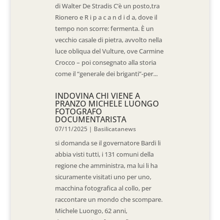
di Walter De Stradis C’è un posto,tra
Rionero e R i p a c a n d i d a, dove il
tempo non scorre: fermenta. È un
vecchio casale di pietra, avvolto nella
luce obliqua del Vulture, ove Carmine
Crocco – poi consegnato alla storia
come il “generale dei briganti”-per...
INDOVINA CHI VIENE A
PRANZO MICHELE LUONGO
FOTOGRAFO
DOCUMENTARISTA
07/11/2025
|
Basilicatanews
si domanda se il governatore Bardi li
abbia visti tutti, i 131 comuni della
regione che amministra, ma lui li ha
sicuramente visitati uno per uno,
macchina fotografica al collo, per
raccontare un mondo che scompare.
Michele Luongo, 62 anni,