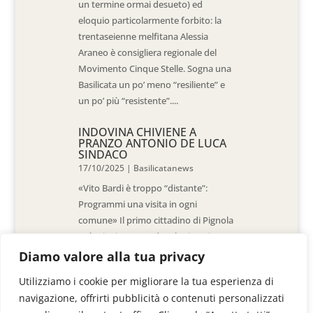
un termine ormai desueto) ed
eloquio particolarmente forbito: la
trentaseienne melfitana Alessia
Araneo è consigliera regionale del
Movimento Cinque Stelle. Sogna una
Basilicata un po’ meno “resiliente” e
un po’ più “resistente”....
INDOVINA CHIVIENE A
PRANZO ANTONIO DE LUCA
SINDACO
17/10/2025
|
Basilicatanews
«Vito Bardi è troppo “distante”:
Programmi una visita in ogni
comune» Il primo cittadino di Pignola
«L’ho invitato a vedere la situazione
al Pantano, ma non è venuto. La
Diamo valore alla tua privacy
sensazione è che -come sindaci-
Utilizziamo i cookie per migliorare la tua esperienza di
siamo lasciati a noi stessi» di Walter
navigazione, offrirti pubblicità o contenuti personalizzati
De Stradis In...