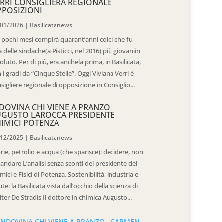
RRI CONSIGLIERA REGIONALE
POSIZIONI
/01/2026
|
Basilicatanews
 pochi mesi compirà quarant’anni colei che fu
 delle sindache(a Pisticci, nel 2016) più giovaniin
oluto. Per di più, era anchela prima, in Basilicata,
 i gradi da “Cinque Stelle”. Oggi Viviana Verri è
sigliere regionale di opposizione in Consiglio...
DOVINA CHI VIENE A PRANZO
UGUSTO LAROCCA PRESIDENTE
IMICI POTENZA
/12/2025
|
Basilicatanews
rie, petrolio e acqua (che sparisce): decidere, non
andare L’analisi senza sconti del presidente dei
mici e Fisici di Potenza. Sostenibilità, industria e
ute: la Basilicata vista dall’occhio della scienza di
ter De Stradis Il dottore in chimica Augusto...