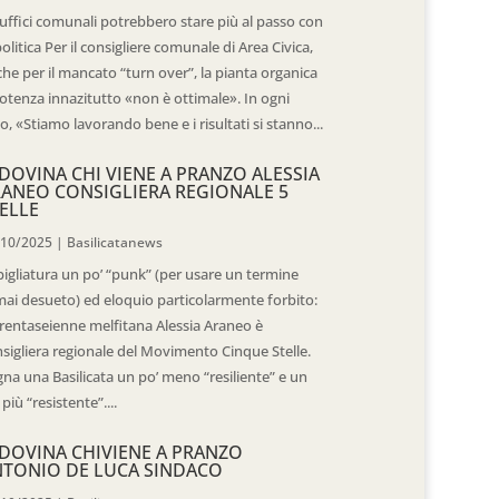
 uffici comunali potrebbero stare più al passo con
politica Per il consigliere comunale di Area Civica,
he per il mancato “turn over”, la pianta organica
otenza innazitutto «non è ottimale». In ogni
o, «Stiamo lavorando bene e i risultati si stanno...
DOVINA CHI VIENE A PRANZO ALESSIA
ANEO CONSIGLIERA REGIONALE 5
ELLE
/10/2025
|
Basilicatanews
igliatura un po’ “punk” (per usare un termine
ai desueto) ed eloquio particolarmente forbito:
trentaseienne melfitana Alessia Araneo è
sigliera regionale del Movimento Cinque Stelle.
na una Basilicata un po’ meno “resiliente” e un
 più “resistente”....
DOVINA CHIVIENE A PRANZO
TONIO DE LUCA SINDACO