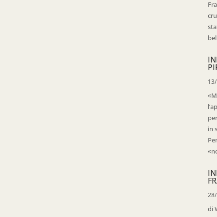
Fra
cru
sta
bell
IN
PI
13
«Ma
l’a
per
in 
Per
«no
IN
FR
28
di 