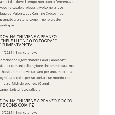
 a n d i d a, dove il tempo non scorre: fermenta. È
vecchio casale di pietra, avvolto nella luce
iqua del Vulture, ove Carmine Crocco – poi
segnato alla storia come il “generale dei
ganti”-per...
DOVINA CHI VIENE A PRANZO
ICHELE LUONGO FOTOGRAFO
OCUMENTARISTA
/11/2025
|
Basilicatanews
domanda se il governatore Bardi li abbia visti
ti, i 131 comuni della regione che amministra, ma
 li ha sicuramente visitati uno per uno, macchina
ografica al collo, per raccontare un mondo che
mpare. Michele Luongo, 62 anni,
umentarista fotografico...
DOVINA CHI VIENE A PRANZO ROCCO
PE CONS COM PZ
/10/2025
|
Basilicatanews