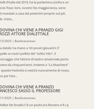
telli d’Italia dal 2019, ha la parlantina sciolta e un
ccio fisso: loro, ovvero l’ex maggioranza, sono
ti mandati a casa dai potentini proprio sul più
o. Inizio...
DOVINA CHI VIENE A PRANZO GIGI
ROZZI ATTORE DIALETTALE
/12/2025
|
Basilicatanews
 datela ‘na mano a ‘sti poveri giovani!» E’
ppello ai nostri politici del “solito Vito”, il
sonaggio che l’attore di teatro amatoriale porta
scena da cinquant’anni, insieme a “La Maschera”
 queste Festività si vestirà nuovamente di rosso,
n per fare...
DOVINA CHI VIENE A PRANZO
ANCESCO SASSO IL PROFESSORE
/11/2025
|
Basilicatanews
Walter De Stradis C’è un posto,tra Rionero e R i p