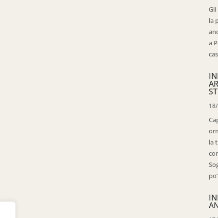
Gli
la 
anc
a P
cas
IN
AR
ST
18
Cap
orm
la 
con
Sog
po’
IN
AN