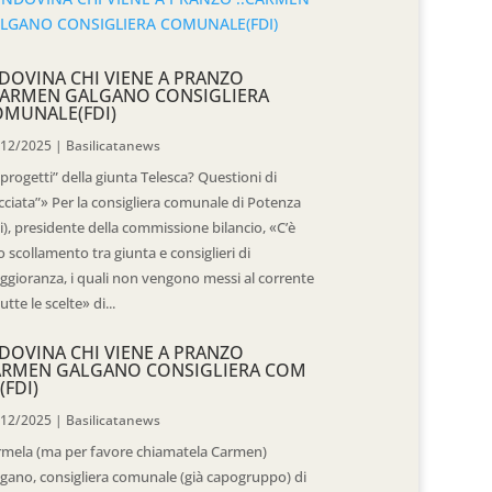
DOVINA CHI VIENE A PRANZO
CARMEN GALGANO CONSIGLIERA
OMUNALE(FDI)
/12/2025
|
Basilicatanews
“progetti” della giunta Telesca? Questioni di
cciata”» Per la consigliera comunale di Potenza
i), presidente della commissione bilancio, «C’è
 scollamento tra giunta e consiglieri di
gioranza, i quali non vengono messi al corrente
tutte le scelte» di...
DOVINA CHI VIENE A PRANZO
ARMEN GALGANO CONSIGLIERA COM
(FDI)
/12/2025
|
Basilicatanews
rmela (ma per favore chiamatela Carmen)
gano, consigliera comunale (già capogruppo) di