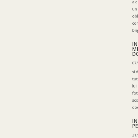
a c
un 
obl
con
bri
IN
M
D
07
si 
tut
lui
fot
sco
doc
IN
PE
21