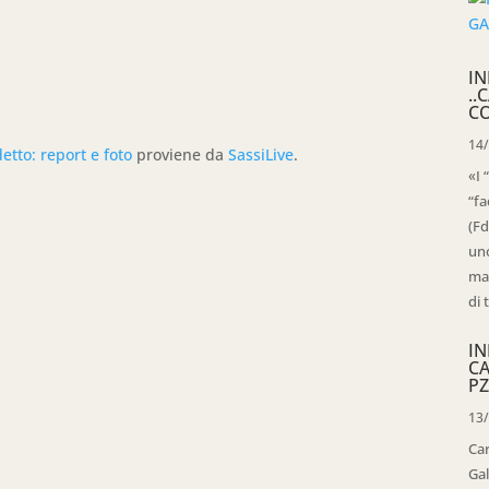
IN
..
C
14
tto: report e foto
proviene da
SassiLive
.
«I 
“fa
(Fd
uno
mag
di 
IN
C
PZ
13
Ca
Gal