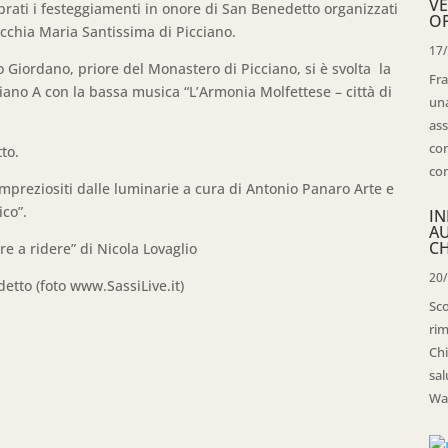
VE
brati i festeggiamenti in onore di San Benedetto organizzati
OP
cchia Maria Santissima di Picciano.
17
iordano, priore del Monastero di Picciano, si è svolta la
Fra
iano A con la bassa musica “L’Armonia Molfettese – città di
una
ass
con
to.
con
mpreziositi dalle luminarie a cura di Antonio Panaro Arte e
ico”.
IN
A
CH
e a ridere” di Nicola Lovaglio
20
etto (foto www.SassiLive.it)
Sco
rim
Chi
sal
Wal