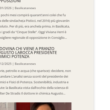
POSIZIONI
/01/2026
|
Basilicatanews
 pochi mesi compirà quarant’anni colei che fu
 delle sindache(a Pisticci, nel 2016) più giovaniin
oluto. Per di più, era anchela prima, in Basilicata,
 i gradi da “Cinque Stelle”. Oggi Viviana Verri è
sigliere regionale di opposizione in Consiglio...
DOVINA CHI VIENE A PRANZO
UGUSTO LAROCCA PRESIDENTE
IMICI POTENZA
/12/2025
|
Basilicatanews
rie, petrolio e acqua (che sparisce): decidere, non
andare L’analisi senza sconti del presidente dei
mici e Fisici di Potenza. Sostenibilità, industria e
ute: la Basilicata vista dall’occhio della scienza di
ter De Stradis Il dottore in chimica Augusto...