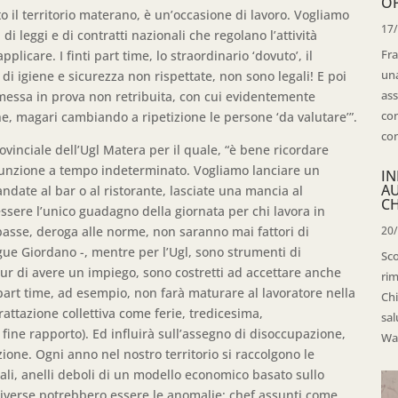
OP
tto il territorio materano, è un’occasione di lavoro. Vogliamo
17
 di leggi e di contratti nazionali che regolano l’attività
Fra
plicare. I finti part time, lo straordinario ‘dovuto’, il
una
i igiene e sicurezza non rispettate, non sono legali! E poi
ass
 messa in prova non retribuita, con cui evidentemente
con
e, magari cambiando a ripetizione le persone ‘da valutare’”.
con
vinciale dell’Ugl Matera per il quale, “è bene ricordare
ssunzione a tempo indeterminato. Vogliamo lanciare un
IN
A
ndate al bar o al ristorante, lasciate una mancia al
CH
essere l’unico guadagno della giornata per chi lavora in
 basse, deroga alle norme, non saranno mai fattori di
20
egue Giordano -, mentre per l’Ugl, sono strumenti di
Sco
pur di avere un impiego, sono costretti ad accettare anche
rim
 part time, ad esempio, non farà maturare al lavoratore nella
Chi
rattazione collettiva come ferie, tredicesima,
sal
 fine rapporto). Ed influirà sull’assegno di disoccupazione,
Wal
ione. Ogni anno nel nostro territorio si raccolgono le
nali, anelli deboli di un modello economico basato sullo
 diverse potrebbero essere le anomalie: chef assunti come