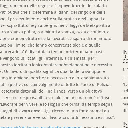
, l’aggiramento delle regole e l’impoverimento del salario
ontributiva che si determina ai danni del singolo e della
one il proseguimento anche sulla pratica degli appalti e
ive, soprattutto negli alberghi, nei villaggi da Metaponto a
ro a stanza pulita, o a minuti a stanza, ossia a cottimo, a
e viene cronometrato e se la lavoratrice sgarra di un minuto
tuazioni limite, che fanno concorrenza sleale a quelle
IN
la precarietà’ è diventata a tempo indeterminato: basti
..
 vengono utilizzati, gli interinali, a chiamata, per il
C
l nostro territorio ionico/materano/metapontino e necessita
14
. Un lavoro di qualità significa qualità dello sviluppo e
«I 
ssuno interviene: perché? È necessario e in ‘anonimato’ un
“fa
uti ispettivi, col coinvolgimento di tutte le Forze di Polizia,
(Fd
 categoria datoriali, dell’Inail, Inps, verso un obiettivo
uno
senso di responsabilità sociale che ancora non è diffuso.
mag
‘Lavorare per vivere’ è lo slogan che ormai da tempo segna
di 
 luoghi di lavoro dove l’Ugl, ricorda e urla forte oramai da
tela e prevenzione verso i lavoratori: tutti, nessuno escluso”.
IN
C
pportunità di lavoro, no allo sfruttamento”.
proviene da