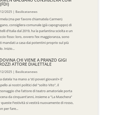
(FDI)
/12/2025
|
Basilicatanews
rmela (ma per favore chiamatela Carmen)
gano, consigliera comunale (già capogruppo) di
telli d’Italia dal 2019, ha la parlantina sciolta e un
ccio fisso: loro, ovvero l’ex maggioranza, sono
ti mandati a casa dai potentini proprio sul più
o. Inizio...
DOVINA CHI VIENE A PRANZO GIGI
ROZZI ATTORE DIALETTALE
/12/2025
|
Basilicatanews
 datela ‘na mano a ‘sti poveri giovani!» E’
ppello ai nostri politici del “solito Vito”, il
sonaggio che l’attore di teatro amatoriale porta
scena da cinquant’anni, insieme a “La Maschera”
 queste Festività si vestirà nuovamente di rosso,
n per fare...