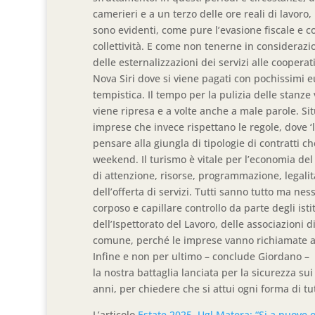
camerieri e a un terzo delle ore reali di lavoro
sono evidenti, come pure l’evasione fiscale e c
collettività. E come non tenerne in considerazi
delle esternalizzazioni dei servizi alle cooperat
Nova Siri dove si viene pagati con pochissimi eu
tempistica. Il tempo per la pulizia delle stanz
viene ripresa e a volte anche a male parole. Si
imprese che invece rispettano le regole, dove ‘
pensare alla giungla di tipologie di contratti che
weekend. Il turismo è vitale per l’economia de
di attenzione, risorse, programmazione, legalità
dell’offerta di servizi. Tutti sanno tutto ma ne
corposo e capillare controllo da parte degli istit
dell’Ispettorato del Lavoro, delle associazioni di
comune, perché le imprese vanno richiamate al 
Infine e non per ultimo – conclude Giordano – 
la nostra battaglia lanciata per la sicurezza sui
anni, per chiedere che si attui ogni forma di tu
L’articolo
Estate 2025, Ugl Matera: “Si a nuove o