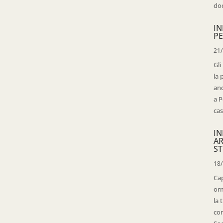
doc
IN
PE
21
Gli
la 
anc
a P
cas
IN
AR
ST
18
Cap
orm
la 
con