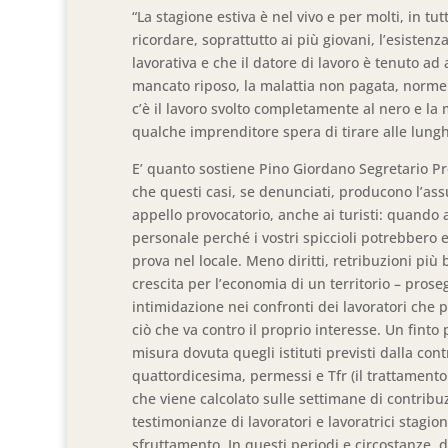
“La stagione estiva è nel vivo e per molti, in tu
ricordare, soprattutto ai più giovani, l’esistenza
lavorativa e che il datore di lavoro è tenuto ad ap
mancato riposo, la malattia non pagata, norme d
c’è il lavoro svolto completamente al nero e la
qualche imprenditore spera di tirare alle lungh
E’ quanto sostiene Pino Giordano Segretario Pro
che questi casi, se denunciati, producono l’a
appello provocatorio, anche ai turisti: quando a
personale perché i vostri spiccioli potrebbero 
prova nel locale. Meno diritti, retribuzioni più
crescita per l’economia di un territorio – pros
intimidazione nei confronti dei lavoratori che 
ciò che va contro il proprio interesse. Un finto
misura dovuta quegli istituti previsti dalla cont
quattordicesima, permessi e Tfr (il trattamento
che viene calcolato sulle settimane di contribuz
testimonianze di lavoratori e lavoratrici stagio
sfruttamento. In questi periodi e circostanze,