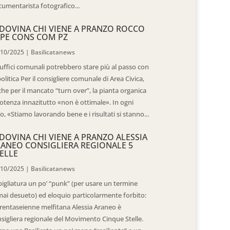
umentarista fotografico...
DOVINA CHI VIENE A PRANZO ROCCO
PE CONS COM PZ
/10/2025
|
Basilicatanews
 uffici comunali potrebbero stare più al passo con
politica Per il consigliere comunale di Area Civica,
he per il mancato “turn over”, la pianta organica
otenza innazitutto «non è ottimale». In ogni
o, «Stiamo lavorando bene e i risultati si stanno...
DOVINA CHI VIENE A PRANZO ALESSIA
ANEO CONSIGLIERA REGIONALE 5
ELLE
/10/2025
|
Basilicatanews
igliatura un po’ “punk” (per usare un termine
ai desueto) ed eloquio particolarmente forbito:
trentaseienne melfitana Alessia Araneo è
sigliera regionale del Movimento Cinque Stelle.