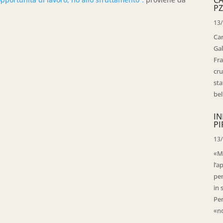
PZ
13
Ca
Gal
Fra
cru
sta
bell
IN
PI
13
«Ma
l’a
per
in 
Per
«no