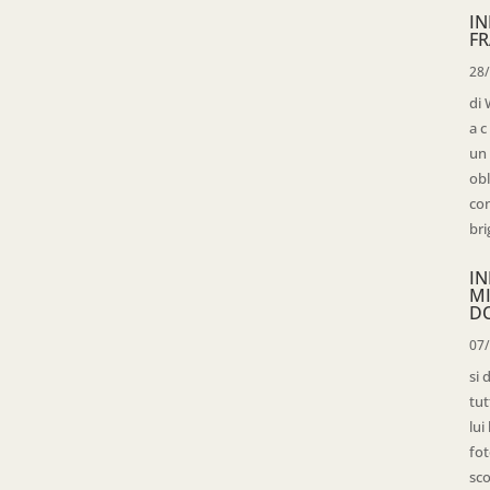
IN
FR
28
di 
a c
un 
obl
con
bri
IN
M
D
07
si 
tut
lui
fot
sco