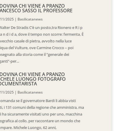
DOVINA CHI VIENE A PRANZO
ANCESCO SASSO IL PROFESSORE
/11/2025
|
Basilicatanews
Walter De Stradis C’è un posto,tra Rionero e R i p
 a n d i d a, dove il tempo non scorre: fermenta. È
vecchio casale di pietra, avvolto nella luce
iqua del Vulture, ove Carmine Crocco – poi
segnato alla storia come il “generale dei
ganti”-per...
DOVINA CHI VIENE A PRANZO
ICHELE LUONGO FOTOGRAFO
OCUMENTARISTA
/11/2025
|
Basilicatanews
domanda se il governatore Bardi li abbia visti
ti, i 131 comuni della regione che amministra, ma
 li ha sicuramente visitati uno per uno, macchina
ografica al collo, per raccontare un mondo che
mpare. Michele Luongo, 62 anni,