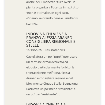
anche per il mancato “turn over”, la
pianta organica a Potenza innazitutto
«non è ottimale». In ogni caso,
«Stiamo lavorando bene e i risultati si
stanno...
INDOVINA CHI VIENE A
PRANZO ALESSIA ARANEO
CONSIGLIERA REGIONALE 5
STELLE
18/10/2025
|
Basilicatanews
Capigliatura un po’ “punk” (per usare
un termine ormai desueto) ed
eloquio particolarmente forbito: la
trentaseienne melfitana Alessia
Araneo è consigliera regionale del
Movimento Cinque Stelle. Sogna una
Basilicata un po’ meno “resiliente” e
un po’ più “resistente”....
INDOVINA CHIVIENE A