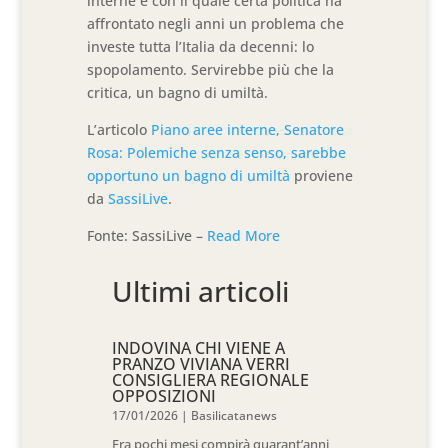
interne e con il quale certa politica ha
affrontato negli anni un problema che
investe tutta l’Italia da decenni: lo
spopolamento. Servirebbe più che la
critica, un bagno di umiltà.
L’articolo
Piano aree interne, Senatore
Rosa: Polemiche senza senso, sarebbe
opportuno un bagno di umiltà
proviene
da
SassiLive
.
Fonte: SassiLive –
Read More
Ultimi articoli
INDOVINA CHI VIENE A
PRANZO VIVIANA VERRI
CONSIGLIERA REGIONALE
OPPOSIZIONI
17/01/2026
|
Basilicatanews
Fra pochi mesi compirà quarant’anni