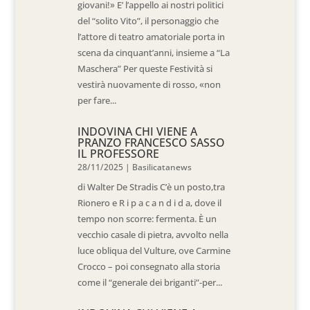
giovani!» E’ l’appello ai nostri politici
del “solito Vito”, il personaggio che
l’attore di teatro amatoriale porta in
scena da cinquant’anni, insieme a “La
Maschera” Per queste Festività si
vestirà nuovamente di rosso, «non
per fare...
INDOVINA CHI VIENE A
PRANZO FRANCESCO SASSO
IL PROFESSORE
28/11/2025
|
Basilicatanews
di Walter De Stradis C’è un posto,tra
Rionero e R i p a c a n d i d a, dove il
tempo non scorre: fermenta. È un
vecchio casale di pietra, avvolto nella
luce obliqua del Vulture, ove Carmine
Crocco – poi consegnato alla storia
come il “generale dei briganti”-per...