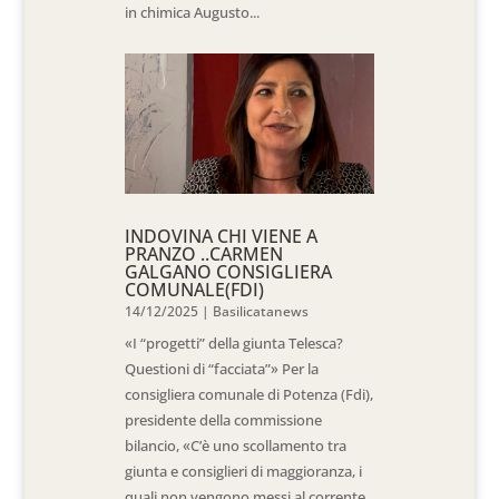
in chimica Augusto...
INDOVINA CHI VIENE A
PRANZO ..CARMEN
GALGANO CONSIGLIERA
COMUNALE(FDI)
14/12/2025
|
Basilicatanews
«I “progetti” della giunta Telesca?
Questioni di “facciata”» Per la
consigliera comunale di Potenza (Fdi),
presidente della commissione
bilancio, «C’è uno scollamento tra
giunta e consiglieri di maggioranza, i
quali non vengono messi al corrente