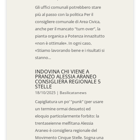
Gli uffici comunali potrebbero stare
più al passo con la politica Per il
consigliere comunale di Area Civica,
anche per il mancato “turn over”, la
pianta organica a Potenza innazitutto
«non è ottimale». In ogni caso,
«Stiamo lavorando bene e i risultati si
stanno...
INDOVINA CHI VIENE A
PRANZO ALESSIA ARANEO
CONSIGLIERA REGIONALE 5
STELLE
18/10/2025
|
Basilicatanews
Capigliatura un po’ “punk” (per usare
un termine ormai desueto) ed
eloquio particolarmente forbito: la
trentaseienne melfitana Alessia
Araneo è consigliera regionale del
Movimento Cinque Stelle. Sogna una