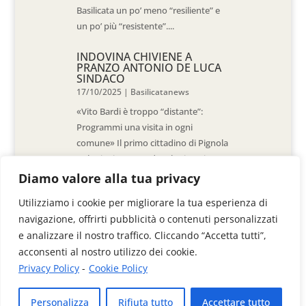
Basilicata un po’ meno “resiliente” e
un po’ più “resistente”....
INDOVINA CHIVIENE A
PRANZO ANTONIO DE LUCA
SINDACO
17/10/2025
|
Basilicatanews
«Vito Bardi è troppo “distante”:
Programmi una visita in ogni
comune» Il primo cittadino di Pignola
«L’ho invitato a vedere la situazione
al Pantano, ma non è venuto. La
Diamo valore alla tua privacy
sensazione è che -come sindaci-
Utilizziamo i cookie per migliorare la tua esperienza di
siamo lasciati a noi stessi» di Walter
navigazione, offrirti pubblicità o contenuti personalizzati
De Stradis In...
e analizzare il nostro traffico. Cliccando “Accetta tutti”,
acconsenti al nostro utilizzo dei cookie.
Privacy Policy
-
Cookie Policy
Videoimage di Colangelo Donato & C. Sas
Personalizza
Rifiuta tutto
Accettare tutto
Via Anzio, 41/B - 85100 Potenza