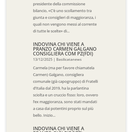
presidente della commissione
bilancio, «C’è uno scollamento tra
giunta e consiglieri di maggioranza, i
quali non vengono messi al corrente
di tutte le scelte» di...
INDOVINA CHI VIENE A
PRANZO CARMEN GALGANO
CONSIGLIERA COM PZ(FDI)
13/12/2025
|
Basilicatanews
Carmela (ma per favore chiamatela
Carmen) Galgano, consigliera
comunale (già capogruppo) di Fratelli
d’Italia dal 2019, ha la parlantina
sciolta e un cruccio fisso: loro, ovvero
l’ex maggioranza, sono stati mandati
a casa dai potentini proprio sul più
bello. Inizio...
INDOVINA CHI VIENE A