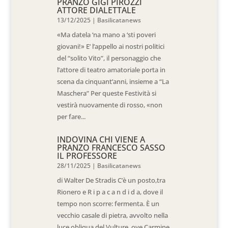
PRANZO GIGI PIROZZI
ATTORE DIALETTALE
13/12/2025
|
Basilicatanews
«Ma datela ‘na mano a ‘sti poveri
giovani!» E’ l’appello ai nostri politici
del “solito Vito”, il personaggio che
l’attore di teatro amatoriale porta in
scena da cinquant’anni, insieme a “La
Maschera” Per queste Festività si
vestirà nuovamente di rosso, «non
per fare...
INDOVINA CHI VIENE A
PRANZO FRANCESCO SASSO
IL PROFESSORE
28/11/2025
|
Basilicatanews
di Walter De Stradis C’è un posto,tra
Rionero e R i p a c a n d i d a, dove il
tempo non scorre: fermenta. È un
vecchio casale di pietra, avvolto nella
luce obliqua del Vulture, ove Carmine