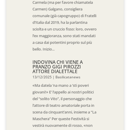
Carmela (ma per favore chiamatela
Carmen) Galgano, consigliera
comunale (già capogruppo) di Fratelli
d’Italia dal 2019, ha la parlantina
sciolta e un cruccio fisso: loro, ovvero
l’ex maggioranza, sono stati mandati
a casa dai potentini proprio sul più
bello. Inizio...
INDOVINA CHI VIENE A
PRANZO GIGI PIROZZI
ATTORE DIALETTALE
13/12/2025
|
Basilicatanews
«Ma datela ‘na mano a ‘sti poveri
giovani!» E’ l’appello ai nostri politici
del “solito Vito”, il personaggio che
l’attore di teatro amatoriale porta in
scena da cinquant’anni, insieme a “La
Maschera” Per queste Festività si
vestirà nuovamente di rosso, «non