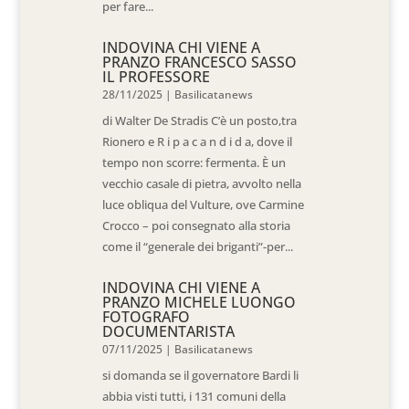
per fare...
INDOVINA CHI VIENE A
PRANZO FRANCESCO SASSO
IL PROFESSORE
28/11/2025
|
Basilicatanews
di Walter De Stradis C’è un posto,tra
Rionero e R i p a c a n d i d a, dove il
tempo non scorre: fermenta. È un
vecchio casale di pietra, avvolto nella
luce obliqua del Vulture, ove Carmine
Crocco – poi consegnato alla storia
come il “generale dei briganti”-per...
INDOVINA CHI VIENE A
PRANZO MICHELE LUONGO
FOTOGRAFO
DOCUMENTARISTA
07/11/2025
|
Basilicatanews
si domanda se il governatore Bardi li
abbia visti tutti, i 131 comuni della