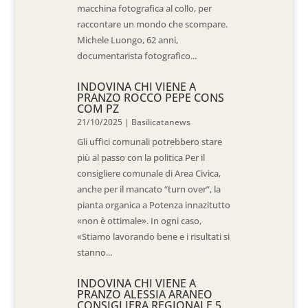
macchina fotografica al collo, per
raccontare un mondo che scompare.
Michele Luongo, 62 anni,
documentarista fotografico...
INDOVINA CHI VIENE A
PRANZO ROCCO PEPE CONS
COM PZ
21/10/2025
|
Basilicatanews
Gli uffici comunali potrebbero stare
più al passo con la politica Per il
consigliere comunale di Area Civica,
anche per il mancato “turn over”, la
pianta organica a Potenza innazitutto
«non è ottimale». In ogni caso,
«Stiamo lavorando bene e i risultati si
stanno...
INDOVINA CHI VIENE A
PRANZO ALESSIA ARANEO
CONSIGLIERA REGIONALE 5