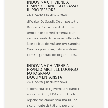
INDOVINA CHI VIENE A
PRANZO FRANCESCO SASSO
IL PROFESSORE
28/11/2025
|
Basilicatanews
di Walter De Stradis C’è un posto,tra
Rionero e R i p a c a n d i d a, dove il
tempo non scorre: fermenta. È un
vecchio casale di pietra, avvolto nella
luce obliqua del Vulture, ove Carmine
Crocco – poi consegnato alla storia
come il “generale dei briganti”-per...
INDOVINA CHI VIENE A
PRANZO MICHELE LUONGO
FOTOGRAFO
DOCUMENTARISTA
07/11/2025
|
Basilicatanews
si domanda se il governatore Bardi li
abbia visti tutti, i 131 comuni della
regione che amministra, ma lui li ha
sicuramente visitati uno per uno,