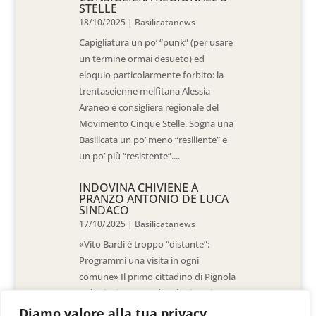
STELLE
18/10/2025
|
Basilicatanews
Capigliatura un po’ “punk” (per usare
un termine ormai desueto) ed
eloquio particolarmente forbito: la
trentaseienne melfitana Alessia
Araneo è consigliera regionale del
Movimento Cinque Stelle. Sogna una
Basilicata un po’ meno “resiliente” e
un po’ più “resistente”....
INDOVINA CHIVIENE A
PRANZO ANTONIO DE LUCA
SINDACO
17/10/2025
|
Basilicatanews
«Vito Bardi è troppo “distante”:
Programmi una visita in ogni
comune» Il primo cittadino di Pignola
«L’ho invitato a vedere la situazione
al Pantano, ma non è venuto. La
Diamo valore alla tua privacy