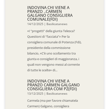
INDOVINA CHI VIENE A
PRANZO ..CARMEN
GALGANO CONSIGLIERA
COMUNALE(FDI)
14/12/2025
|
Basilicatanews
«I “progetti” della giunta Telesca?
Questioni di “facciata”» Per la
consigliera comunale di Potenza (Fdi),
presidente della commissione
bilancio, «C’è uno scollamento tra
giunta e consiglieri di maggioranza, i
quali non vengono messi al corrente
di tutte le scelte» di...
INDOVINA CHI VIENE A
PRANZO CARMEN GALGANO
CONSIGLIERA COM PZ(FDI)
13/12/2025
|
Basilicatanews
Carmela (ma per favore chiamatela
Carmen) Galgano, consigliera