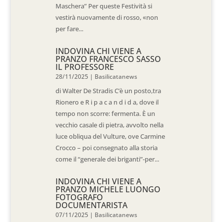
Maschera” Per queste Festività si
vestirà nuovamente di rosso, «non
per fare...
INDOVINA CHI VIENE A
PRANZO FRANCESCO SASSO
IL PROFESSORE
28/11/2025
|
Basilicatanews
di Walter De Stradis C’è un posto,tra
Rionero e R i p a c a n d i d a, dove il
tempo non scorre: fermenta. È un
vecchio casale di pietra, avvolto nella
luce obliqua del Vulture, ove Carmine
Crocco – poi consegnato alla storia
come il “generale dei briganti”-per...
INDOVINA CHI VIENE A
PRANZO MICHELE LUONGO
FOTOGRAFO
DOCUMENTARISTA
07/11/2025
|
Basilicatanews