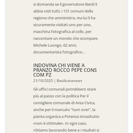
si domanda se il governatore Bardi li
abbia visti tutti, i 131 comuni della
regione che amministra, ma lui li ha
sicuramente visitati uno per uno,
macchina fotografica al collo, per
raccontare un mondo che scompare.
Michele Luongo, 62 anni,
documentarista fotografico...
INDOVINA CHI VIENE A
PRANZO ROCCO PEPE CONS
COM PZ
21/10/2025
|
Basilicatanews
Gli uffici comunali potrebbero stare
più al passo con la politica Per il
consigliere comunale di Area Civica,
anche per il mancato “turn over”, la
pianta organica a Potenza innazitutto
«non è ottimale». In ogni caso,
«Stiamo lavorando bene e i risultati si