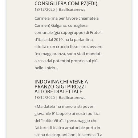
CONSIGLIERA COM PZ(FDI)
13/12/2025
|
Basilicatanews
Carmela (ma per favore chiamatela
Carmen) Galgano, consigliera
comunale (già capogruppo) di Fratelli
d’Italia dal 2019, ha la parlantina
sciolta e un cruccio fisso: loro, ovvero
l’ex maggioranza, sono stati mandati
a casa dai potentini proprio sul più
bello. Inizio...
INDOVINA CHI VIENE A
PRANZO GIGI PIROZZI
ATTORE DIALETTALE
13/12/2025
|
Basilicatanews
«Ma datela ‘na mano a ‘sti poveri
giovani!» E’ l’appello ai nostri politici
del “solito Vito”, il personaggio che
l’attore di teatro amatoriale porta in
scena da cinquant’anni, insieme a “La