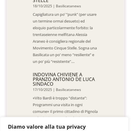
STELLE
18/10/2025
|
Basilicatanews
Capigliatura un po’ “punk” (per usare
un termine ormai desueto) ed
eloquio particolarmente forbito: la
trentaseienne melfitana Alessia
Araneo è consigliera regionale del
Movimento Cinque Stelle. Sogna una
Basilicata un po’ meno “resiliente” e
un po’ più “resistente”....
INDOVINA CHIVIENE A
PRANZO ANTONIO DE LUCA
SINDACO
17/10/2025
|
Basilicatanews
«Vito Bardi è troppo “distante”:
Programmi una visita in ogni
comune» Il primo cittadino di Pignola
«L’ho invitato a vedere la situazione
al Pantano, ma non è venuto. La
Diamo valore alla tua privacy