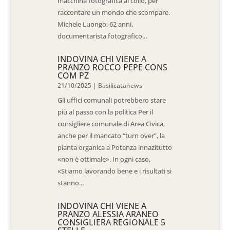
macchina fotografica al collo, per
raccontare un mondo che scompare.
Michele Luongo, 62 anni,
documentarista fotografico...
INDOVINA CHI VIENE A
PRANZO ROCCO PEPE CONS
COM PZ
21/10/2025
|
Basilicatanews
Gli uffici comunali potrebbero stare
più al passo con la politica Per il
consigliere comunale di Area Civica,
anche per il mancato “turn over”, la
pianta organica a Potenza innazitutto
«non è ottimale». In ogni caso,
«Stiamo lavorando bene e i risultati si
stanno...
INDOVINA CHI VIENE A
PRANZO ALESSIA ARANEO
CONSIGLIERA REGIONALE 5