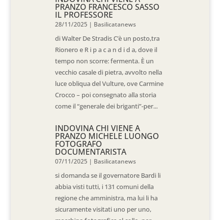
PRANZO FRANCESCO SASSO
IL PROFESSORE
28/11/2025
|
Basilicatanews
di Walter De Stradis C’è un posto,tra
Rionero e R i p a c a n d i d a, dove il
tempo non scorre: fermenta. È un
vecchio casale di pietra, avvolto nella
luce obliqua del Vulture, ove Carmine
Crocco – poi consegnato alla storia
come il “generale dei briganti”-per...
INDOVINA CHI VIENE A
PRANZO MICHELE LUONGO
FOTOGRAFO
DOCUMENTARISTA
07/11/2025
|
Basilicatanews
si domanda se il governatore Bardi li
abbia visti tutti, i 131 comuni della
regione che amministra, ma lui li ha
sicuramente visitati uno per uno,