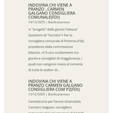
INDOVINA CHI VIENE A
PRANZO ..CARMEN
GALGANO CONSIGLIERA
COMUNALE(FDI)
14/12/2025
|
Basilicatanews
«I “progetti” della giunta Telesca?
Questioni di “facciata”» Per la
consigliera comunale di Potenza (Fdi),
presidente della commissione
bilancio, «C’è uno scollamento tra
giunta e consiglieri di maggioranza, i
quali non vengono messi al corrente
di tutte le scelte» di...
INDOVINA CHI VIENE A
PRANZO CARMEN GALGANO
CONSIGLIERA COM PZ(FDI)
13/12/2025
|
Basilicatanews
Carmela (ma per favore chiamatela
Carmen) Galgano, consigliera
comunale (già capogruppo) di Fratelli