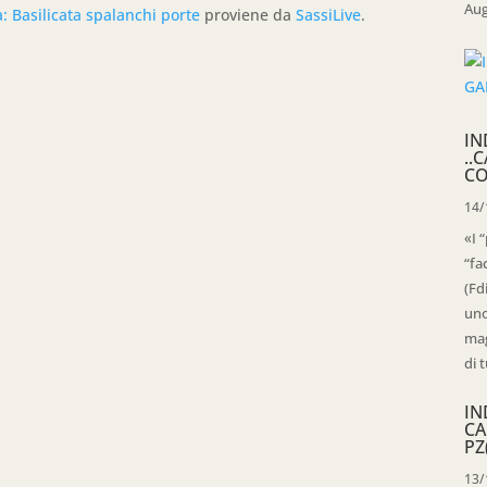
Aug
 Basilicata spalanchi porte
proviene da
SassiLive
.
IN
..
CO
14/
«I 
“fa
(Fd
uno
mag
di t
IN
CA
PZ
13/