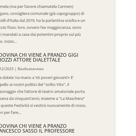
mela (ma per favore chiamatela Carmen)
gano, consigliera comunale (già capogruppo) di
telli d’Italia dal 2019, ha la parlantina sciolta e un
ccio fisso: loro, ovvero l’ex maggioranza, sono
ti mandati a casa dai potentini proprio sul più
o. Inizio...
DOVINA CHI VIENE A PRANZO GIGI
ROZZI ATTORE DIALETTALE
12/2025
|
Basilicatanews
 datela ‘na mano a ‘sti poveri giovani!» E’
pello ai nostri politici del “solito Vito”, il
sonaggio che l’attore di teatro amatoriale porta
scena da cinquant’anni, insieme a “La Maschera”
 queste Festività si vestirà nuovamente di rosso,
n per fare...
DOVINA CHI VIENE A PRANZO
ANCESCO SASSO IL PROFESSORE