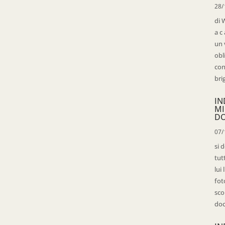
28/
di 
a c
un 
obl
con
bri
IN
MI
D
07/
si 
tut
lui
fot
sco
doc