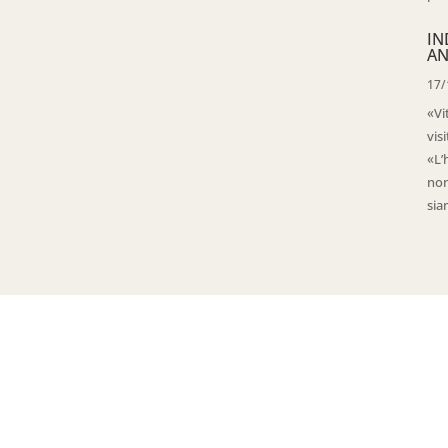
IN
AN
17/
«Vi
vis
«L’
non
sia