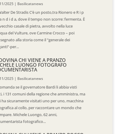
11/2025
|
Basilicatanews
Walter De Stradis C’è un posto,tra Rionero e R i p
 a n d i d a, dove il tempo non scorre: fermenta. È
vecchio casale di pietra, avvolto nella luce
iqua del Vulture, ove Carmine Crocco – poi
segnato alla storia come il “generale dei
ganti”-per...
DOVINA CHI VIENE A PRANZO
CHELE LUONGO FOTOGRAFO
OCUMENTARISTA
11/2025
|
Basilicatanews
domanda se il governatore Bardi li abbia visti
ti, i 131 comuni della regione che amministra, ma
 li ha sicuramente visitati uno per uno, macchina
ografica al collo, per raccontare un mondo che
mpare. Michele Luongo, 62 anni,
umentarista fotografico...