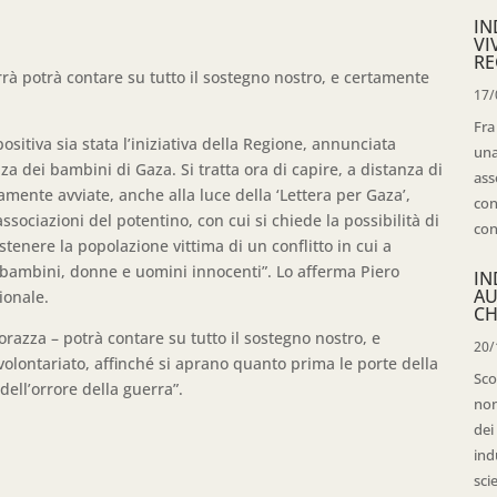
IN
VI
RE
rrà potrà contare su tutto il sostegno nostro, e certamente
17/
Fra
sitiva sia stata l’iniziativa della Regione, annunciata
una
za dei bambini di Gaza. Si tratta ora di capire, a distanza di
ass
tamente avviate, anche alla luce della ‘Lettera per Gaza’,
con
ociazioni del potentino, con cui si chiede la possibilità di
con
tenere la popolazione vittima di un conflitto in cui a
 bambini, donne e uomini innocenti”. Lo afferma Piero
IN
AU
ionale.
CH
orazza – potrà contare su tutto il sostegno nostro, e
20/
olontariato, affinché si aprano quanto prima le porte della
Sco
ell’orrore della guerra”.
non
dei
ind
sci