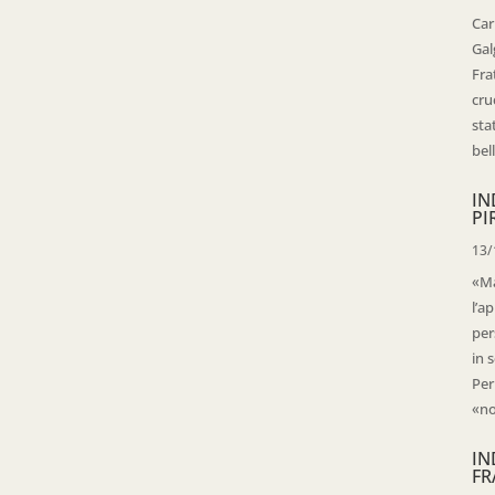
Car
Gal
Fra
cru
sta
bell
IN
PI
13/
«Ma
l’ap
per
in 
Per
«no
IN
FR