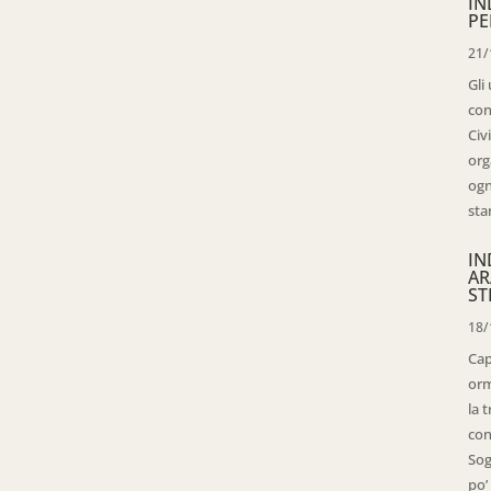
IN
PE
21/
Gli
con
Civ
org
ogn
sta
IN
AR
ST
18/
Cap
orm
la 
con
Sog
po’ 