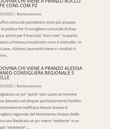
DOVINA CHI VIENE A PRANZO ROCCO
PE CONS COM PZ
10/2025
|
Basilicatanews
 uffici comunali potrebbero stare più al passo
 la politica Per il consigliere comunale di Area
ica, anche per il mancato “turn over”, la pianta
anica a Potenza innazitutto «non è ottimale». In
i caso, «Stiamo lavorando bene e i risultati si
nno...
DOVINA CHI VIENE A PRANZO ALESSIA
ANEO CONSIGLIERA REGIONALE 5
ELLE
10/2025
|
Basilicatanews
igliatura un po’ “punk” (per usare un termine
ai desueto) ed eloquio particolarmente forbito:
trentaseienne melfitana Alessia Araneo è
sigliera regionale del Movimento Cinque Stelle.
na una Basilicata un po’ meno “resiliente” e un
più “resistente”....