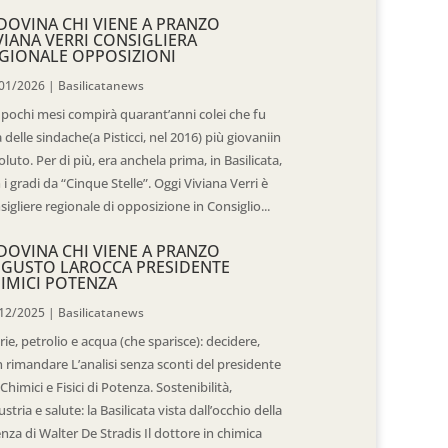
DOVINA CHI VIENE A PRANZO
VIANA VERRI CONSIGLIERA
GIONALE OPPOSIZIONI
01/2026
|
Basilicatanews
 pochi mesi compirà quarant’anni colei che fu
 delle sindache(a Pisticci, nel 2016) più giovaniin
oluto. Per di più, era anchela prima, in Basilicata,
 i gradi da “Cinque Stelle”. Oggi Viviana Verri è
sigliere regionale di opposizione in Consiglio...
DOVINA CHI VIENE A PRANZO
GUSTO LAROCCA PRESIDENTE
IMICI POTENZA
12/2025
|
Basilicatanews
rie, petrolio e acqua (che sparisce): decidere,
 rimandare L’analisi senza sconti del presidente
 Chimici e Fisici di Potenza. Sostenibilità,
ustria e salute: la Basilicata vista dall’occhio della
enza di Walter De Stradis Il dottore in chimica