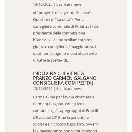
14/12/2025
|
Basilicatanews
«I “progetti” della giunta Telesca?
Questioni di “facciata”» Per la
consigliera comunale di Potenza (Fdi),
presidente della commissione
bilancio, «C’è uno scollamento tra
giunta e consiglieri di maggioranza, i
quali non vengono messi al corrente
di tutte le scelte» di...
INDOVINA CHI VIENE A
PRANZO CARMEN GALGANO
CONSIGLIERA COM PZ(FDI)
13/12/2025
|
Basilicatanews
Carmela (ma per favore chiamatela
Carmen) Galgano, consigliera
comunale (già capogruppo) di Fratelli
d’Italia dal 2019, ha la parlantina
sciolta e un cruccio fisso: loro, ovvero
l’ex maggioranza, sono stati mandati