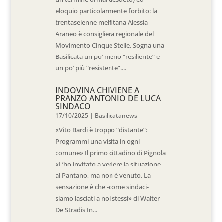
eloquio particolarmente forbito: la
trentaseienne melfitana Alessia
Araneo è consigliera regionale del
Movimento Cinque Stelle. Sogna una
Basilicata un po’ meno “resiliente” e
un po’ più “resistente”....
INDOVINA CHIVIENE A
PRANZO ANTONIO DE LUCA
SINDACO
17/10/2025
|
Basilicatanews
«Vito Bardi è troppo “distante”:
Programmi una visita in ogni
comune» Il primo cittadino di Pignola
«L’ho invitato a vedere la situazione
al Pantano, ma non è venuto. La
sensazione è che -come sindaci-
siamo lasciati a noi stessi» di Walter
De Stradis In...