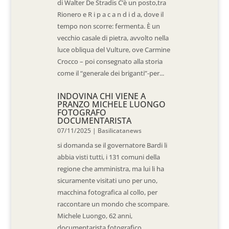
di Walter De Stradis C’è un posto,tra
Rionero e R i p a c a n d i d a, dove il
tempo non scorre: fermenta. È un
vecchio casale di pietra, avvolto nella
luce obliqua del Vulture, ove Carmine
Crocco – poi consegnato alla storia
come il “generale dei briganti”-per...
INDOVINA CHI VIENE A
PRANZO MICHELE LUONGO
FOTOGRAFO
DOCUMENTARISTA
07/11/2025
|
Basilicatanews
si domanda se il governatore Bardi li
abbia visti tutti, i 131 comuni della
regione che amministra, ma lui li ha
sicuramente visitati uno per uno,
macchina fotografica al collo, per
raccontare un mondo che scompare.
Michele Luongo, 62 anni,
documentarista fotografico...