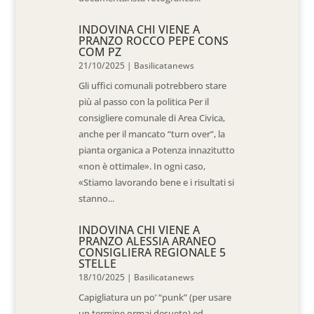
INDOVINA CHI VIENE A
PRANZO ROCCO PEPE CONS
COM PZ
21/10/2025
|
Basilicatanews
Gli uffici comunali potrebbero stare
più al passo con la politica Per il
consigliere comunale di Area Civica,
anche per il mancato “turn over”, la
pianta organica a Potenza innazitutto
«non è ottimale». In ogni caso,
«Stiamo lavorando bene e i risultati si
stanno...
INDOVINA CHI VIENE A
PRANZO ALESSIA ARANEO
CONSIGLIERA REGIONALE 5
STELLE
18/10/2025
|
Basilicatanews
Capigliatura un po’ “punk” (per usare
un termine ormai desueto) ed