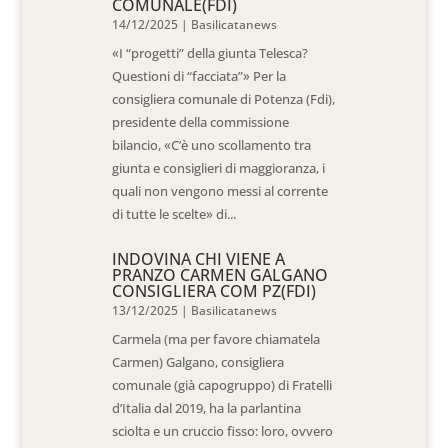
COMUNALE(FDI)
14/12/2025
|
Basilicatanews
«I “progetti” della giunta Telesca?
Questioni di “facciata”» Per la
consigliera comunale di Potenza (Fdi),
presidente della commissione
bilancio, «C’è uno scollamento tra
giunta e consiglieri di maggioranza, i
quali non vengono messi al corrente
di tutte le scelte» di...
INDOVINA CHI VIENE A
PRANZO CARMEN GALGANO
CONSIGLIERA COM PZ(FDI)
13/12/2025
|
Basilicatanews
Carmela (ma per favore chiamatela
Carmen) Galgano, consigliera
comunale (già capogruppo) di Fratelli
d’Italia dal 2019, ha la parlantina
sciolta e un cruccio fisso: loro, ovvero