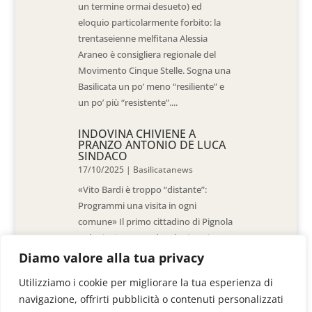
un termine ormai desueto) ed
eloquio particolarmente forbito: la
trentaseienne melfitana Alessia
Araneo è consigliera regionale del
Movimento Cinque Stelle. Sogna una
Basilicata un po’ meno “resiliente” e
un po’ più “resistente”....
INDOVINA CHIVIENE A
PRANZO ANTONIO DE LUCA
SINDACO
17/10/2025
|
Basilicatanews
«Vito Bardi è troppo “distante”:
Programmi una visita in ogni
comune» Il primo cittadino di Pignola
«L’ho invitato a vedere la situazione
al Pantano, ma non è venuto. La
Diamo valore alla tua privacy
sensazione è che -come sindaci-
Utilizziamo i cookie per migliorare la tua esperienza di
siamo lasciati a noi stessi» di Walter
navigazione, offrirti pubblicità o contenuti personalizzati
De Stradis In...