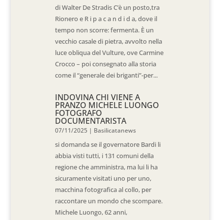
di Walter De Stradis C’è un posto,tra
Rionero e R i p a c a n d i d a, dove il
tempo non scorre: fermenta. È un
vecchio casale di pietra, avvolto nella
luce obliqua del Vulture, ove Carmine
Crocco – poi consegnato alla storia
come il “generale dei briganti”-per...
INDOVINA CHI VIENE A
PRANZO MICHELE LUONGO
FOTOGRAFO
DOCUMENTARISTA
07/11/2025
|
Basilicatanews
si domanda se il governatore Bardi li
abbia visti tutti, i 131 comuni della
regione che amministra, ma lui li ha
sicuramente visitati uno per uno,
macchina fotografica al collo, per
raccontare un mondo che scompare.
Michele Luongo, 62 anni,