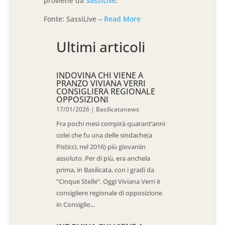
proviene da
SassiLive
.
Fonte: SassiLive –
Read More
Ultimi articoli
INDOVINA CHI VIENE A
PRANZO VIVIANA VERRI
CONSIGLIERA REGIONALE
OPPOSIZIONI
17/01/2026
|
Basilicatanews
Fra pochi mesi compirà quarant’anni
colei che fu una delle sindache(a
Pisticci, nel 2016) più giovaniin
assoluto. Per di più, era anchela
prima, in Basilicata, con i gradi da
“Cinque Stelle”. Oggi Viviana Verri è
consigliere regionale di opposizione
in Consiglio...