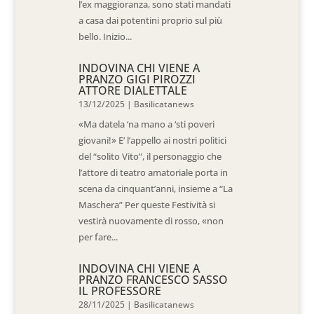
l’ex maggioranza, sono stati mandati
a casa dai potentini proprio sul più
bello. Inizio...
INDOVINA CHI VIENE A
PRANZO GIGI PIROZZI
ATTORE DIALETTALE
13/12/2025
|
Basilicatanews
«Ma datela ‘na mano a ‘sti poveri
giovani!» E’ l’appello ai nostri politici
del “solito Vito”, il personaggio che
l’attore di teatro amatoriale porta in
scena da cinquant’anni, insieme a “La
Maschera” Per queste Festività si
vestirà nuovamente di rosso, «non
per fare...
INDOVINA CHI VIENE A
PRANZO FRANCESCO SASSO
IL PROFESSORE
28/11/2025
|
Basilicatanews