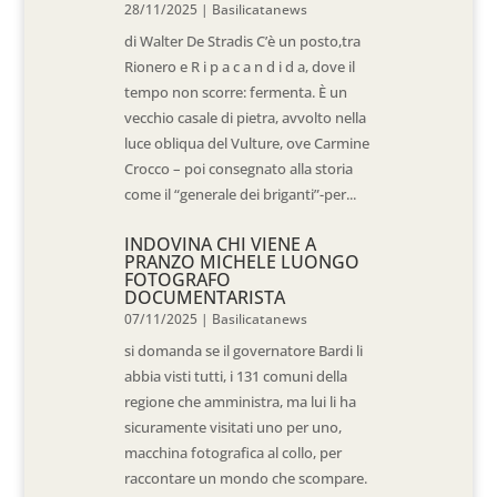
28/11/2025
|
Basilicatanews
di Walter De Stradis C’è un posto,tra
Rionero e R i p a c a n d i d a, dove il
tempo non scorre: fermenta. È un
vecchio casale di pietra, avvolto nella
luce obliqua del Vulture, ove Carmine
Crocco – poi consegnato alla storia
come il “generale dei briganti”-per...
INDOVINA CHI VIENE A
PRANZO MICHELE LUONGO
FOTOGRAFO
DOCUMENTARISTA
07/11/2025
|
Basilicatanews
si domanda se il governatore Bardi li
abbia visti tutti, i 131 comuni della
regione che amministra, ma lui li ha
sicuramente visitati uno per uno,
macchina fotografica al collo, per
raccontare un mondo che scompare.