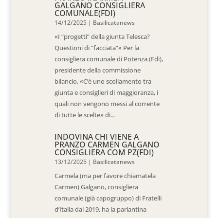
GALGANO CONSIGLIERA
COMUNALE(FDI)
14/12/2025
|
Basilicatanews
«I “progetti” della giunta Telesca?
Questioni di “facciata”» Per la
consigliera comunale di Potenza (Fdi),
presidente della commissione
bilancio, «C’è uno scollamento tra
giunta e consiglieri di maggioranza, i
quali non vengono messi al corrente
di tutte le scelte» di...
INDOVINA CHI VIENE A
PRANZO CARMEN GALGANO
CONSIGLIERA COM PZ(FDI)
13/12/2025
|
Basilicatanews
Carmela (ma per favore chiamatela
Carmen) Galgano, consigliera
comunale (già capogruppo) di Fratelli
d’Italia dal 2019, ha la parlantina